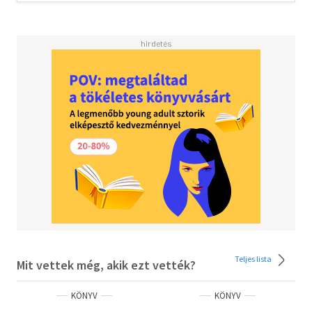
Könyvei: Zur Theorie der Modalbegriff e bei G. W Leibniz
(1969); Wissenschaftstheorie (2001); Descartes (2003).
Szerkesztője, társszerkesztője többek között a
következő műveknek: Leibniz in Berlin (1990);
Wissenschaft und 'Weltgestaltung'. Zum 350. Geburtstag
von G. W Leibniz (1999); Das Neueste über China. G. W
Leibnizens Novissima Sinica (2000); Nihil sine ratione.
Mensch, Natur und Technik im Wirken von G. W.
Teljes lista
Mit vettek még, akik ezt vették?
KÖNYV
KÖNYV