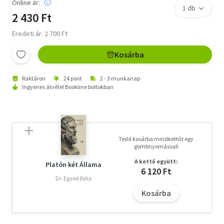
Online ár:
2 430 Ft
Eredeti ár: 2 700 Ft
Kosárba
Raktáron
24 pont
2 - 3 munkanap
Ingyenes átvétel Bookline boltokban
Tedd kosárba mindkettőt egy
gombnyomással!
A kettő együtt:
Platón két Állama
6 120 Ft
Dr. Egyed Béla
Kosárba