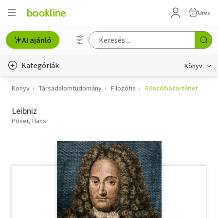
Üres
AI ajánló
Kategóriák
Könyv
Könyv
Társadalomtudomány
Filozófia
Filozófiatörténet
Életmód, egészség
Leibniz
Erotika
Poser, Hans
Gyermek- és ifjúsági
Hobbi, szabadidő
Irodalom
Művészet
Szakkönyv