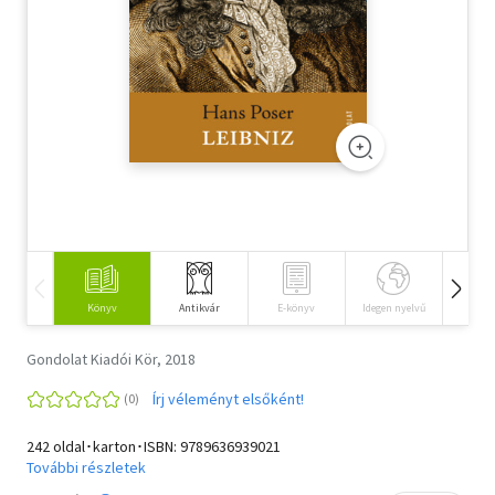
Szótár, nyelvkönyv
Tankönyv, segédkönyv
Társadalomtudomány
Természettudomány
Történelem
Vallás
Könyv
Antikvár
E-könyv
Idegen nyelvű
Hangos
Gondolat Kiadói Kör, 2018
Írj véleményt elsőként!
242 oldal･karton･ISBN:
9789636939021
További részletek