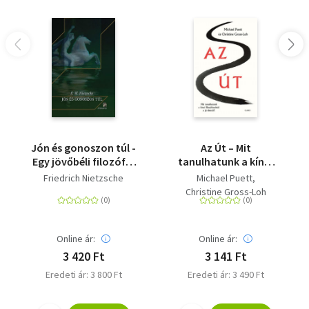
Jón és gonoszon túl -
Az Út – Mit
Egy jövőbéli filozófia
tanulhatunk a kínai
előjátéka
filozófusoktól a jó
Friedrich Nietzsche
Michael Puett
életről?
Christine Gross-Loh
Online ár:
Online ár:
3 420 Ft
3 141 Ft
Eredeti ár: 3 800 Ft
Eredeti ár: 3 490 Ft