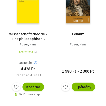
Wissenschaftstheorie -
Leibniz
Eine philosophische
Einführung
Poser, Hans
Poser, Hans
Online ár:
4 428 Ft
1 980 Ft - 2 300 Ft
Eredeti ár: 4 661 Ft
Kosárba
3 példány
5 - 10 munkanap