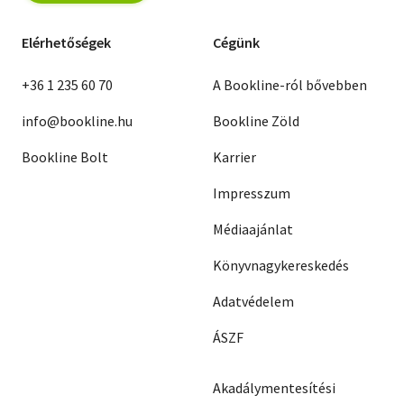
Elérhetőségek
Cégünk
+36 1 235 60 70
A Bookline-ról bővebben
info@bookline.hu
Bookline Zöld
Bookline Bolt
Karrier
Impresszum
Médiaajánlat
Könyvnagykereskedés
Adatvédelem
ÁSZF
Akadálymentesítési