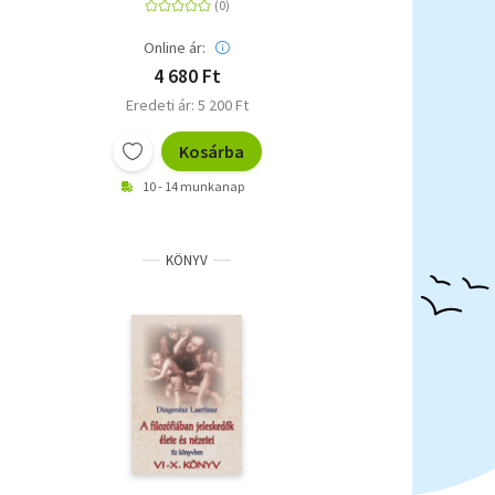
Online ár:
4 680 Ft
Eredeti ár: 5 200 Ft
Kosárba
10 - 14 munkanap
KÖNYV