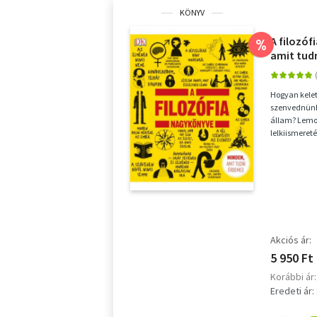
KÖNYV
A filozóf
%
amit tud
Hogyan kelet
szenvednünk? 
állam? Lemo
lelkiismeret
történelem so
Akciós ár:
5 950 Ft
Korábbi ár:
Eredeti ár: