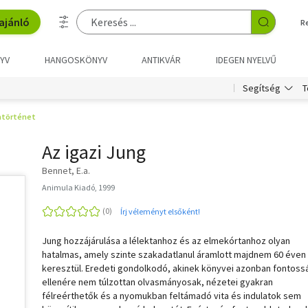
ajánló
R
YV
HANGOSKÖNYV
ANTIKVÁR
IDEGEN NYELVŰ
T
Segítség
iatörténet
Az igazi Jung
Bennet, E.a.
Animula Kiadó, 1999
Írj véleményt elsőként!
Jung hozzájárulása a lélektanhoz és az elmekórtanhoz olyan
hatalmas, amely szinte szakadatlanul áramlott majdnem 60 éven
keresztül. Eredeti gondolkodó, akinek könyvei azonban fontoss
ellenére nem túlzottan olvasmányosak, nézetei gyakran
félreérthetők és a nyomukban feltámadó vita és indulatok sem