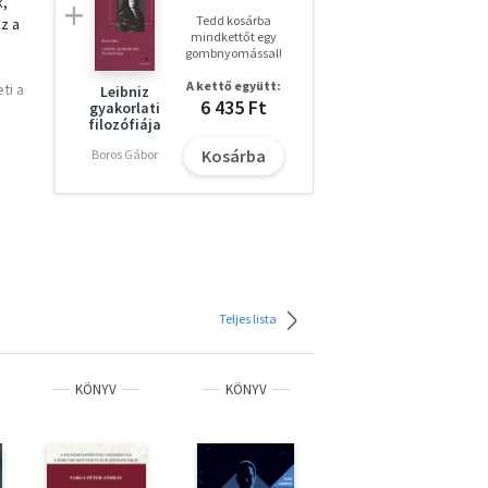
k,
Tedd kosárba
z a
mindkettőt egy
gombnyomással!
A kettő együtt:
ti a
Leibniz
6 435 Ft
gyakorlati
filozófiája
Kosárba
Boros Gábor
Teljes lista
KÖNYV
KÖNYV
KÖNYV