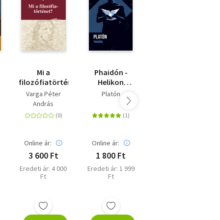
Mi a
Phaidón -
Machiavelli
filozófiatörténet?
Helikon
Zsebkönyvek
Varga Péter
Platón
Quentin Skinner
120.
András
Online ár:
Online ár:
Online ár:
3 600 Ft
1 800 Ft
1 796 Ft
Eredeti ár: 4 000
Eredeti ár: 1 999
Eredeti ár: 1 995
Ft
Ft
Ft