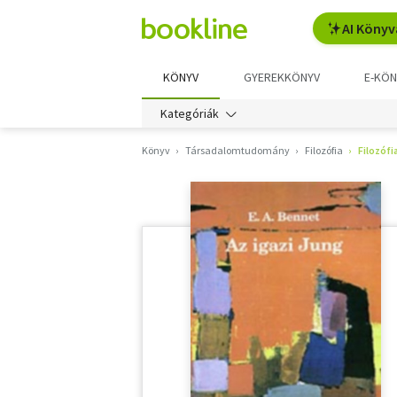
AI Könyv
KÖNYV
GYEREKKÖNYV
E-KÖN
Kategóriák
Könyv
Társadalomtudomány
Filozófia
Filozóf