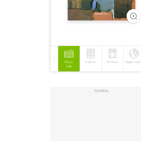
Könyv
E-könyv
Antikvár
Idegen nyel
1 db