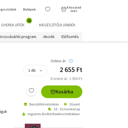
A kosarad
egisztrálok
Belépek
üres
új
GYEREKJÁTÉK
KIEGÉSZÍTŐ/AJÁNDÉK
örzsvásárlói program
Akciók
Előfizetés
Online ár:
2 655 Ft
Eredeti ár: 2 950 Ft
Kosárba
Beszállítói készleten
26 pont
10 - 15 munkanap
águk
Ingyenes átvétel Bookline boltokban