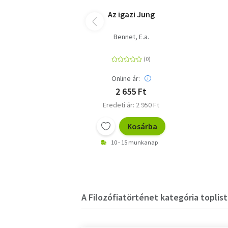
Az igazi Jung
Bennet, E.a.
Online ár:
2 655 Ft
Eredeti ár: 2 950 Ft
Kosárba
10 - 15 munkanap
A Filozófiatörténet kategória toplist