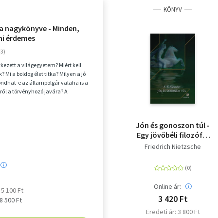
KÖNYV
ia nagykönyve - Minden,
ni érdemes
kezett a világegyetem? Miért kell
Mi a boldog élet titka? Milyen a jó
ndhat-e az állampolgár valaha is a
éről a törvényhozó javára? A
rá...
Jón és gonoszon túl -
Egy jövőbéli filozófia
előjátéka
Friedrich Nietzsche
Online ár:
 5 100 Ft
3 420 Ft
 8 500 Ft
Eredeti ár: 3 800 Ft