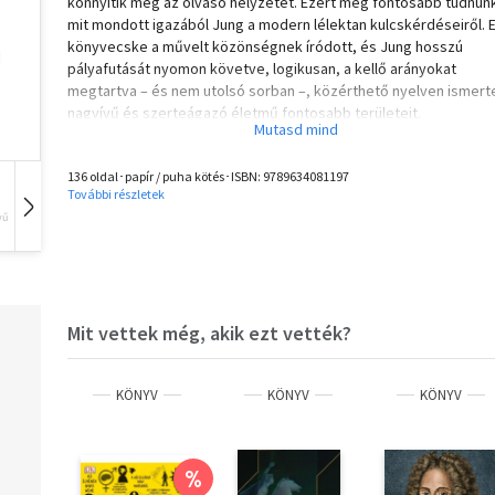
könnyítik meg az olvasó helyzetét. Ezért még fontosabb tudnun
mit mondott igazából Jung a modern lélektan kulcskérdéseiről. E
könyvecske a művelt közönségnek íródott, és Jung hosszú
pályafutását nyomon követve, logikusan, a kellő arányokat
megtartva – és nem utolsó sorban –, közérthető nyelven ismerte
nagyívű és szerteágazó életmű fontosabb területeit.
136 oldal･papír / puha kötés･ISBN:
9789634081197
További részletek
vű
Hangoskönyv
Film
Zene
Mit vettek még, akik ezt vették?
KÖNYV
KÖNYV
KÖNYV
%