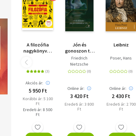
A filozófia
Jón és
Leibniz
nagykönyve -
gonoszon túl
Minden, amit
- Egy jövőbéli
Friedrich
Poser, Hans
tudni érdemes
filozófia
Nietzsche
előjátéka
Akciós ár:
Online ár:
Online ár:
5 950 Ft
3 420 Ft
2 430 Ft
Korábbi ár: 5 100
Ft
Eredeti ár: 3 800
Eredeti ár: 2 700
Ft
Ft
Eredeti ár: 8 500
Ft