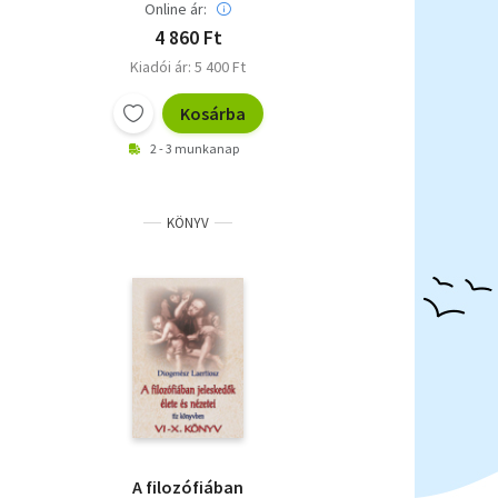
Online ár:
4 860 Ft
Kiadói ár: 5 400 Ft
Kosárba
2 - 3 munkanap
KÖNYV
A filozófiában