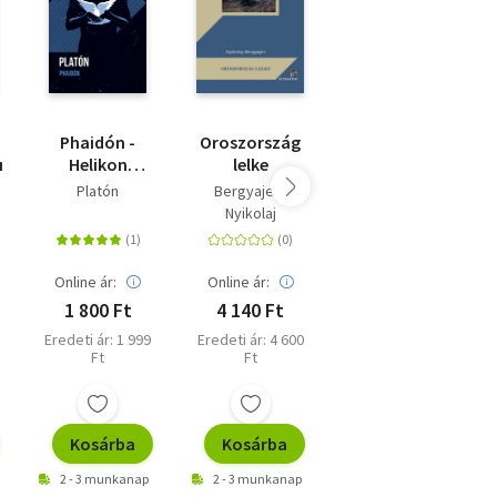
Phaidón -
Oroszország
A ZENE
énet?
Helikon
lelke
EREJÉTŐL A
Zsebkönyvek
NYELV
Platón
Bergyajev,
Kővári Sarolta
120.
HATALMÁIG -
Nyikolaj
NIETZSCHE
KORAI
NYELVFELFOGÁSA
Online ár:
Online ár:
Online ár:
1 800 Ft
4 140 Ft
4 860 Ft
Eredeti ár: 1 999
Eredeti ár: 4 600
Kiadói ár: 5 400
Ft
Ft
Ft
Kosárba
Kosárba
Kosárba
2 - 3 munkanap
2 - 3 munkanap
2 - 3 munkanap