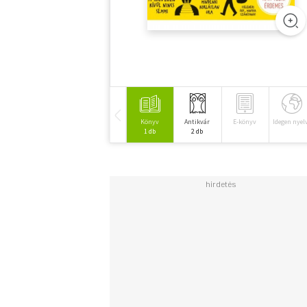
Könyv
Antikvár
E-könyv
Idegen nyel
1 db
2 db