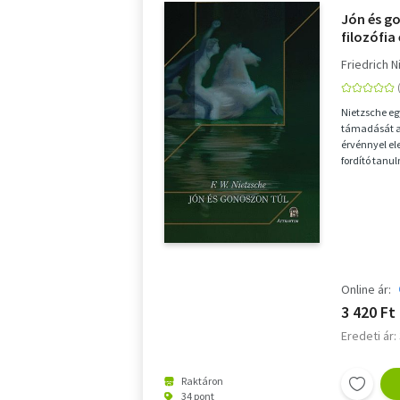
Jón és go
filozófia
Friedrich 
Nietzsche eg
támadását az
érvénnyel el
fordító tanu
segíti a...
Online ár:
3 420 Ft
Eredeti ár:
Raktáron
34 pont