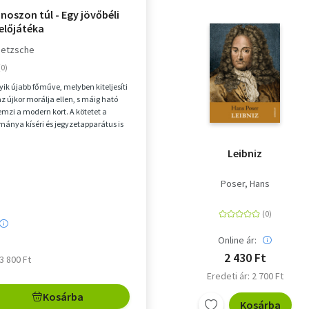
noszon túl - Egy jövőbéli
 előjátéka
Nietzsche
yik újabb főműve, melyben kiteljesíti
 újkor morálja ellen, s máig ható
emzi a modern kort. A kötetet a
lmánya kíséri és jegyzetapparátus is
Leibniz
Poser, Hans
Online ár:
2 430 Ft
 3 800 Ft
Eredeti ár: 2 700 Ft
Kosárba
Kosárba