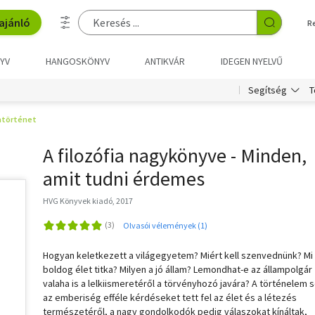
ajánló
R
YV
HANGOSKÖNYV
ANTIKVÁR
IDEGEN NYELVŰ
T
Segítség
iatörténet
A filozófia nagykönyve - Minden,
amit tudni érdemes
HVG Könyvek kiadó, 2017
Olvasói vélemények (1)
Hogyan keletkezett a világegyetem? Miért kell szenvednünk? Mi
boldog élet titka? Milyen a jó állam? Lemondhat-e az állampolgár
valaha is a lelkiismeretéről a törvényhozó javára? A történelem 
az emberiség efféle kérdéseket tett fel az élet és a létezés
természetéről, a nagy gondolkodók pedig válaszokat kínáltak,