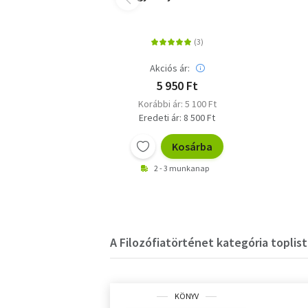
amit tudni érdemes
Akciós ár:
5 950 Ft
Korábbi ár: 5 100 Ft
Eredeti ár: 8 500 Ft
Kosárba
2 - 3 munkanap
A Filozófiatörténet kategória toplist
KÖNYV