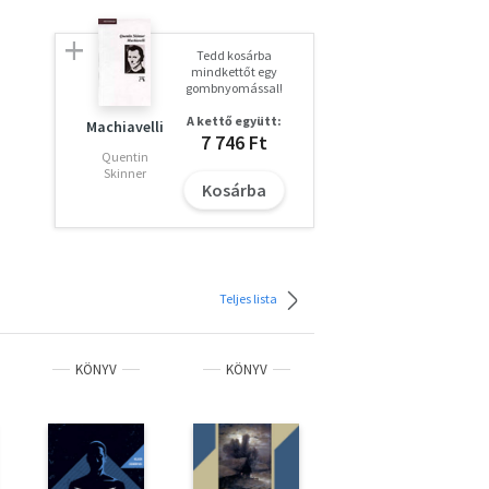
Tedd kosárba
mindkettőt egy
gombnyomással!
sztől
A kettő együtt:
Machiavelli
7 746 Ft
Quentin
 a
Skinner
Kosárba
Teljes lista
KÖNYV
KÖNYV
KÖNYV