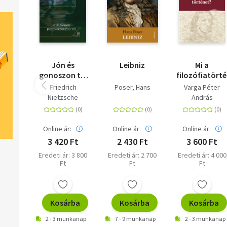
Jón és
Leibniz
Mi a
gonoszon túl
filozófiatört
- Egy jövőbéli
Friedrich
Poser, Hans
Varga Péter
filozófia
Nietzsche
András
előjátéka
Online ár:
Online ár:
Online ár:
3 420 Ft
2 430 Ft
3 600 Ft
Eredeti ár: 3 800
Eredeti ár: 2 700
Eredeti ár: 4 000
Ft
Ft
Ft
Kosárba
Kosárba
Kosárba
2 - 3 munkanap
7 - 9 munkanap
2 - 3 munkanap