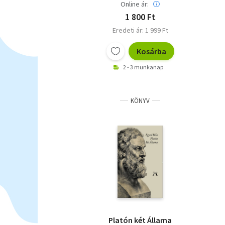
Online ár:
1 800 Ft
Eredeti ár: 1 999 Ft
Kosárba
2 - 3 munkanap
KÖNYV
Platón két Állama