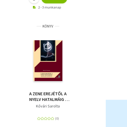
2 - 3 munkanap
KÖNYV
A ZENE EREJÉTŐL A
NYELV HATALMÁIG -
NIETZSCHE KORAI
Kővári Sarolta
NYELVFELFOGÁSA