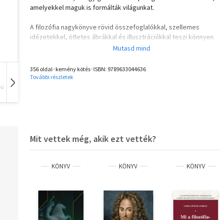
amelyekkel maguk is formálták világunkat.
A filozófia nagykönyve rövid összefoglalókkal, szellemes
idézetekkel, ötletes ábrákkal és illusztrációkkal teszi könnyen
emészthetővé az elvont, tudományos gondolatokat Arisztotelé
®iľekig.
Hasznos olvasmány a filozófia iránt érdeklődő laikusoknak,
356 oldal･kemény kötés･ISBN:
9789633044636
diákoknak és minden olyan embernek, akinek fontos önmaga és
További részletek
világ megismerése.
vű
Hangoskönyv
Film
Zene
Olvasd el mások véleményét is!
Mit vettek még, akik ezt vették?
KÖNYV
KÖNYV
KÖNYV