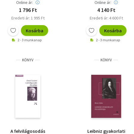
Online ár:
Online ár:
1 796 Ft
4 140 Ft
Eredeti ár: 1 995 Ft
Eredeti ár: 4 600 Ft
Kosárba
Kosárba
2 - 3 munkanap
2 - 3 munkanap
KÖNYV
KÖNYV
A felvilágosodás
Leibniz gyakorlati