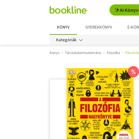
AI Könyv
KÖNYV
GYEREKKÖNYV
E-KÖN
Kategóriák
Könyv
Társadalomtudomány
Filozófia
Filozóf
%