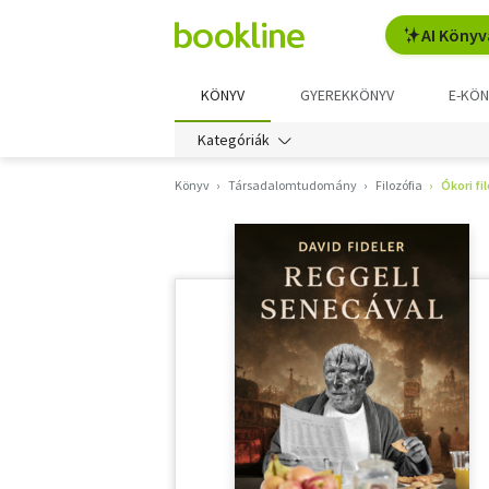
AI Könyv
KÖNYV
GYEREKKÖNYV
E-KÖN
Kategóriák
Könyv
Társadalomtudomány
Filozófia
Ókori fi