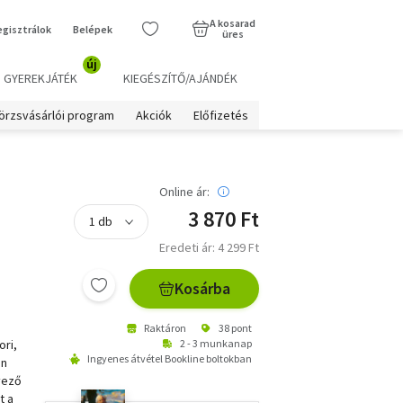
A kosarad
egisztrálok
Belépek
üres
új
GYEREKJÁTÉK
KIEGÉSZÍTŐ/AJÁNDÉK
örzsvásárlói program
Akciók
Előfizetés
Online ár:
3 870 Ft
Eredeti ár: 4 299 Ft
Kosárba
Raktáron
38 pont
ori,
2 - 3 munkanap
Ingyenes átvétel Bookline boltokban
en
vező
t a