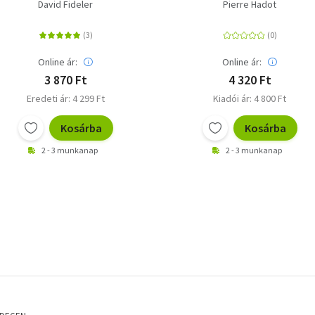
élet művészetéhez
ókori filozófia
David Fideler
Pierre Hadot
Online ár:
Online ár:
3 870 Ft
4 320 Ft
Eredeti ár: 4 299 Ft
Kiadói ár: 4 800 Ft
Kosárba
Kosárba
2 - 3 munkanap
2 - 3 munkanap