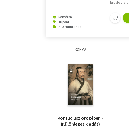
Eredeti ár:
Raktáron
18 pont
2 - 3 munkanap
KÖNYV
Konfuciusz örökében -
(Különleges kiadás)