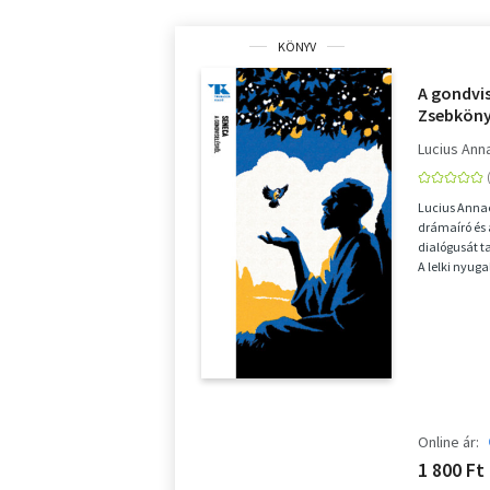
KÖNYV
A gondvis
Zsebköny
Lucius An
Lucius Annae
drámaíró és 
dialógusát t
A lelki nyuga
Online ár:
1 800 Ft