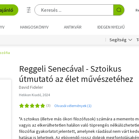
ajánló
R
YV
HANGOSKÖNYV
ANTIKVÁR
IDEGEN NYELVŰ
T
Segítség
lozófia
Reggeli Senecával - Sztoikus
útmutató az élet művészetéhez
David Fideler
Helikon Kiadó, 2024
Olvasói vélemények (1)
"A sztoikus (illetve más ókori filozófusok) számára a memento m
vagyis az elkerülhetetlen halálon való töprengés nélkülözhetetl
filozófiai gyakorlatot jelentett, amelynek ráadásul nem várt ked
hatásai is lehetnek. Az eljövendő rossz dolgok megfontolásakén