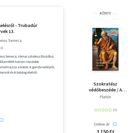
KÖNYV
elésről - Trubadúr
vek 13.
naeus Seneca
us Seneca, római sztoikus filozófus,
államférfi három rövidebb
artalmazza a kötet: A gondviselésről,
lomról és A boldog életről
Szokratész
védőbeszéde / A
lakoma - Élfestet
Platón
Online ár:
3 150 Ft