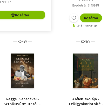
 1 999 Ft
Eredeti ár: 3 499 Ft
Kosárba
Kosárba
2 - 3 munkanap
KÖNYV
KÖNYV
Reggeli Senecával -
A lélek iskolája -
Sztoikus útmutató az
Lelkigyakorlatok és