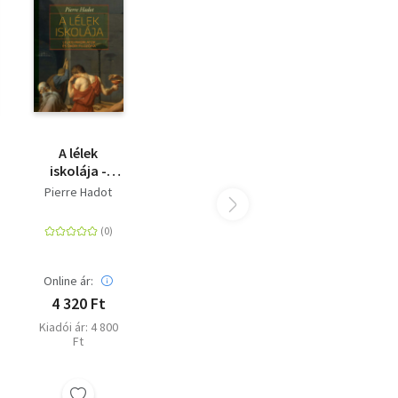
ait,
azva
a
A lélek
iskolája -
Lelkigyakorlatok
Pierre Hadot
és ókori
filozófia
Online ár:
4 320 Ft
Kiadói ár: 4 800
Ft