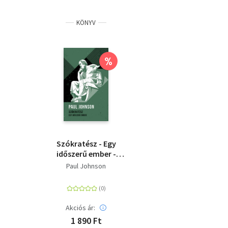
KÖNYV
%
Szókratész - Egy
időszerű ember -
Helikon Zsebkönyvek
Paul Johnson
140.
Akciós ár:
1 890 Ft