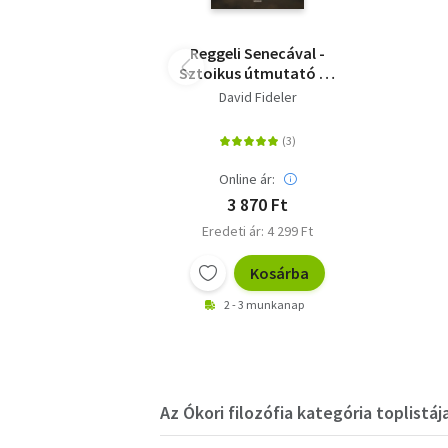
Reggeli Senecával -
Sztoikus útmutató az
élet művészetéhez
David Fideler
Online ár:
3 870 Ft
Eredeti ár: 4 299 Ft
Kosárba
2 - 3 munkanap
Az Ókori filozófia kategória toplistáj