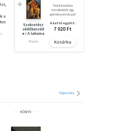
ést,
Tedd kosárba
mindkettőt egy
gombnyomással!
ük a
Mint
A kettő együtt:
Szokratész
7 020 Ft
védőbeszéd
e / A lakoma
és
yebb
Kosárba
Platón
ek
től
fi
Teljes lista
KÖNYV