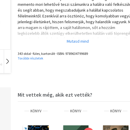
memento mori lehetővé teszi számunkra a halálra való felkészül
és segít abban, hogy megszabaduljunk a halállal kapcsolatos
félelmeinktől. Ezenkívül arra ösztönöz, hogy komolyabban vegy
jelenlegi életünket, hiszen felismerjük, hogy halandók vagyunk. 
arra magam is rájöttem, a saját halálomon, sőt a hozzám
legközelebb állók szintúgy elkerülhetetlen halálán való töpreng
egy teljességgel váratlan és erőteljes eredménnyel is járt: mél
hálát tudtam érezni minden egyes percért, amit még együtt
tölthetünk."
343 oldal･füles, kartonált･ISBN:
9789634799689
További részletek
"Most csak arra tanítalak, hogy ne tartsd magad szerencsétlenn
vű
Hangoskönyv
Film
Zene
idő előtt, minthogy azok a dolgok, amelyeknek a bekövetkezésé
rettegtél, talán sohasem fognak bekövetkezni, vagy legalábbis
egyelőre nem következtek be." - Seneca
A római Seneca, az I. században élt sztoikus filozófus és államfér
gondolatai változásokkal teli, bizonytalan, sokszor szorongásra
Mit vettek még, akik ezt vették?
okot adó világunkban ugyanolyan aktuálisak, mint kétezer évvel
ezelőtt. Sőt, ma talán még nagyobb szükség van a sztoikusok
erényeire: a lelki nyugalomra, a megfontoltságra, a jelenlétre, az
KÖNYV
KÖNYV
KÖNYV
állhatatosságra, hogy örvénylő mindennapjainkban megtaláljuk
magunkban a mozdulatlan középpontot, mely a legnehezebb
élethelyzeteinkben is megvilágítja a kiutat.