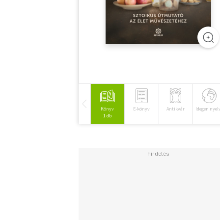
Könyv
E-könyv
Antikvár
Idegen nyel
1 db