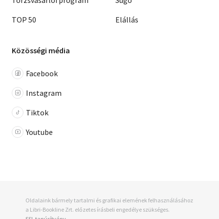
Törzsvásárlói program
Súgó
TOP 50
Elállás
Közösségi média
Facebook
Instagram
Tiktok
Youtube
Oldalaink bármely tartalmi és grafikai elemének felhasználásához
a Libri-Bookline Zrt. előzetes írásbeli engedélye szükséges.
SSL tanúsítvány