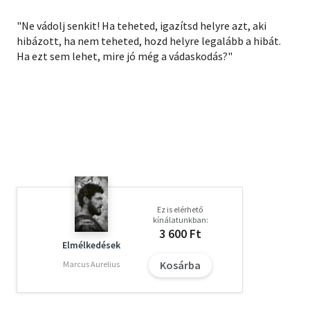
"Ne vádolj senkit! Ha teheted, igazítsd helyre azt, aki
hibázott, ha nem teheted, hozd helyre legalább a hibát.
Ha ezt sem lehet, mire jó még a vádaskodás?"
Ez is elérhető
kínálatunkban:
3 600 Ft
Elmélkedések
Kosárba
Marcus Aurelius