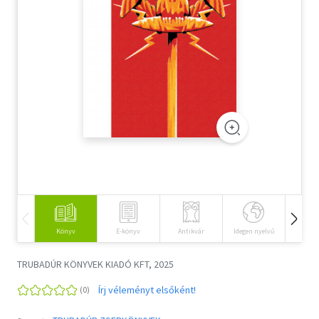
Szótár, nyelvkönyv
Tankönyv, segédkönyv
Társadalomtudomány
Természettudomány
Történelem
Vallás
Könyv
E-könyv
Antikvár
Idegen nyelvű
Hangos
TRUBADÚR KÖNYVEK KIADÓ KFT, 2025
Írj véleményt elsőként!