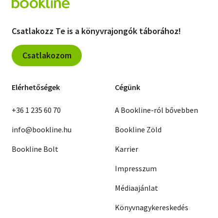
Csatlakozz Te is a könyvrajongók táborához!
Csatlakozom
Elérhetőségek
Cégünk
+36 1 235 60 70
A Bookline-ról bővebben
info@bookline.hu
Bookline Zöld
Bookline Bolt
Karrier
Impresszum
Médiaajánlat
Könyvnagykereskedés