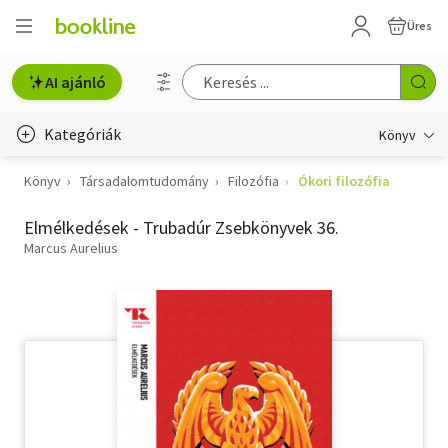
Üres
AI ajánló
Kategóriák
Könyv
Könyv
Társadalomtudomány
Filozófia
Ókori filozófia
Életmód, egészség
Elmélkedések - Trubadúr Zsebkönyvek 36.
Erotika
Marcus Aurelius
Gyermek- és ifjúsági
Hobbi, szabadidő
Irodalom
Művészet
Szakkönyv