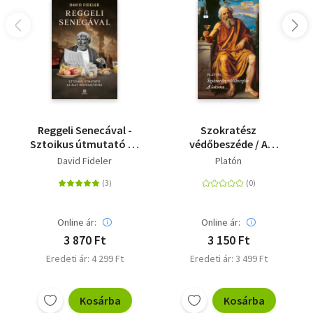
Reggeli Senecával -
Szokratész
Sztoikus útmutató az
védőbeszéde / A
élet művészetéhez
lakoma - Élfestet
David Fideler
Platón
Online ár:
Online ár:
3 870 Ft
3 150 Ft
Eredeti ár: 4 299 Ft
Eredeti ár: 3 499 Ft
Kosárba
Kosárba