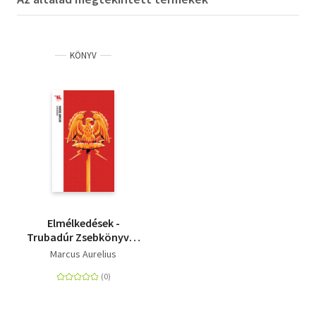
KÖNYV
Elmélkedések -
Trubadúr Zsebkönyvek
36.
Marcus Aurelius