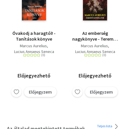
Óvakodj a haragtól! -
Az emberség
Tanítások könyve
nagykönyve - Teremtő
gondolatok
Marcus Aurelius
Marcus Aurelius
Lucius Annaeus Seneca
Lucius Annaeus Seneca
Előjegyezhető
Előjegyezhető
Előjegyzem
Előjegyzem
Teljes lista
Az általad megtekintett termékek