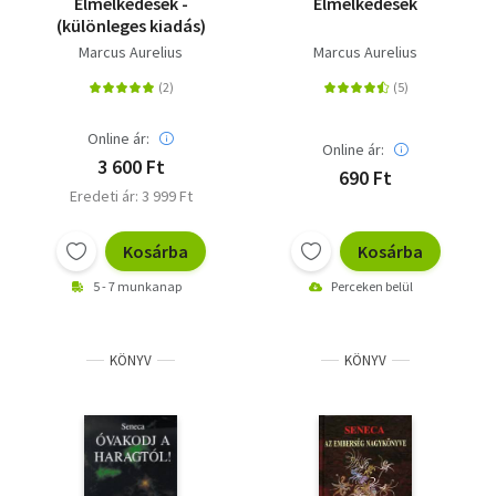
Elmélkedések -
Elmélkedések
(különleges kiadás)
Marcus Aurelius
Marcus Aurelius
Online ár:
Online ár:
3 600 Ft
690 Ft
Eredeti ár: 3 999 Ft
Kosárba
Kosárba
5 - 7 munkanap
Perceken belül
KÖNYV
KÖNYV