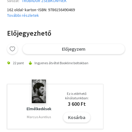
TRUBADÚR ZSEBKÖNYVEK
Sorozat:
162 oldal･karton･ISBN:
9786156490469
További részletek
Előjegyezhető
Előjegyzem
22 pont
Ingyenes átvétel Bookline boltokban
Ez is elérhető
kínálatunkban:
3 600 Ft
Elmélkedések
Kosárba
Marcus Aurelius