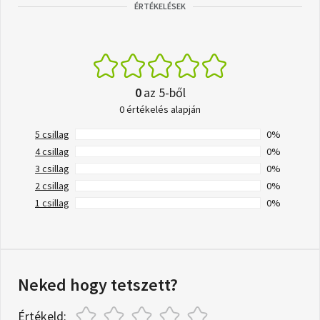
ÉRTÉKELÉSEK
0
az 5-ből
0 értékelés alapján
5 csillag
0%
4 csillag
0%
3 csillag
0%
2 csillag
0%
1 csillag
0%
Neked hogy tetszett?
Értékeld: