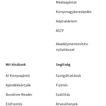
Médiaajánlat
Könyvnagykereskedés
Adatvédelem
ÁSZF
Akadálymentesítési
nyilatkozat
Mit kínálunk
Segítség
AI Könyvajánló
Szolgáltatások
Ajándékkártyák
Fizetés
Bookline Reader
Szállítás
Előfizetés
Átvevőhelyek