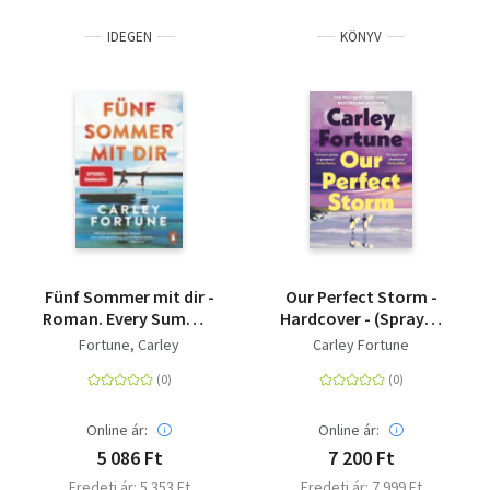
IDEGEN
KÖNYV
Fünf Sommer mit dir -
Our Perfect Storm -
Roman. Every Summer
Hardcover - (Sprayed
After. Der
edges)
Fortune, Carley
Carley Fortune
internationale
Bestseller - eine
Liebesgeschichte wie
ein unvergesslicher
Online ár:
Online ár:
Sommer
5 086 Ft
7 200 Ft
Eredeti ár: 5 353 Ft
Eredeti ár: 7 999 Ft