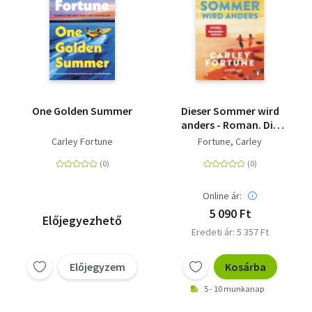
One Golden Summer
Dieser Sommer wird
anders - Roman. Die
neue knisternde
Carley Fortune
Fortune, Carley
Summer-Romance der
Bestsellerautorin
Online ár:
5 090 Ft
Előjegyezhető
Eredeti ár: 5 357 Ft
Előjegyzem
Kosárba
5 - 10 munkanap