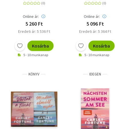
Sommer-Romance der
internationalen
Bestsellerautorin von
Online ár:
Online ár:
'Fünf Sommer mit dir'
5 260 Ft
5 096 Ft
Eredeti ár: 5 536 Ft
Eredeti ár: 5 364 Ft
Kosárba
Kosárba
5 - 10 munkanap
5 - 10 munkanap
KÖNYV
IDEGEN