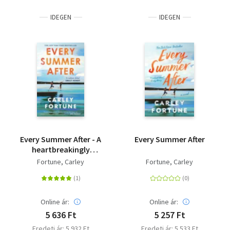
IDEGEN
IDEGEN
Every Summer After - A
Every Summer After
heartbreakingly
gripping story of love
Fortune, Carley
Fortune, Carley
and loss
Online ár:
Online ár:
5 636 Ft
5 257 Ft
Eredeti ár: 5 932 Ft
Eredeti ár: 5 533 Ft