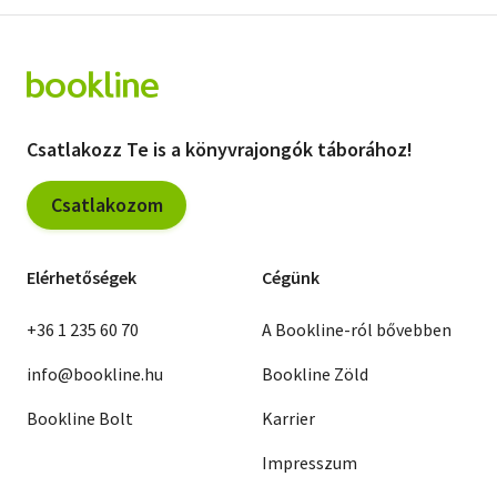
Csatlakozz Te is a könyvrajongók táborához!
Csatlakozom
Elérhetőségek
Cégünk
+36 1 235 60 70
A Bookline-ról bővebben
info@bookline.hu
Bookline Zöld
Bookline Bolt
Karrier
Impresszum