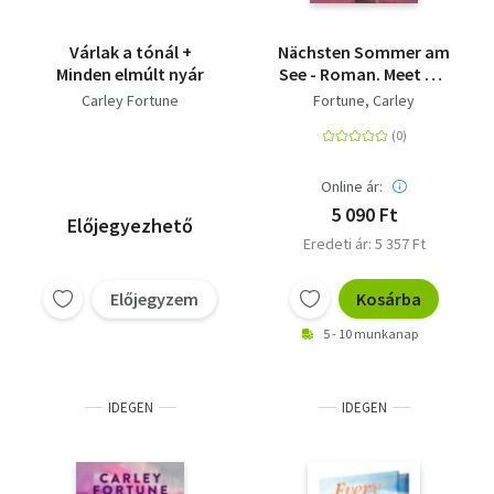
Várlak a tónál +
Nächsten Sommer am
Minden elmúlt nyár
See - Roman. Meet me
at the Lake. Der
Carley Fortune
Fortune, Carley
TikTok- und Spiegel-
Bestseller - die
herzerwärmende
Liebesgeschichte auf
Online ár:
Deutsch.
5 090 Ft
Előjegyezhető
Eredeti ár: 5 357 Ft
Előjegyzem
Kosárba
5 - 10 munkanap
IDEGEN
IDEGEN