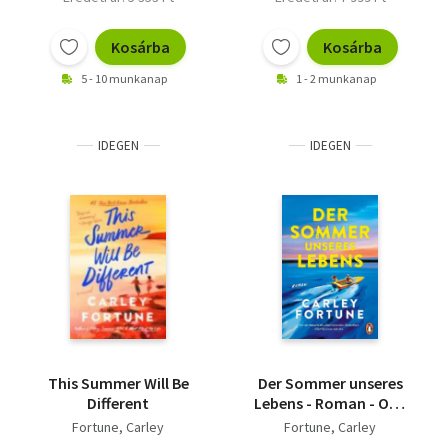
Kosárba
Kosárba
5 - 10 munkanap
1 - 2 munkanap
IDEGEN
IDEGEN
This Summer Will Be
Der Sommer unseres
Different
Lebens - Roman - One
Golden Summer. Die
Fortune, Carley
Fortune, Carley
neue knisternde