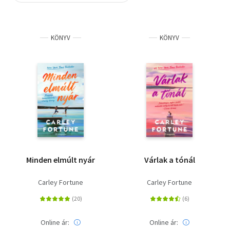
Szótár, nyelvkönyv
KÖNYV
KÖNYV
Tankönyv, segédkönyv
Társadalomtudomány
Természettudomány
Történelem
Vallás
Minden elmúlt nyár
Várlak a tónál
Carley Fortune
Carley Fortune
Online ár:
Online ár: