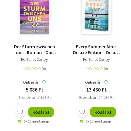
Der Sturm zwischen
Every Summer After.
uns - Roman - Our
Deluxe Edition - Deluxe
Perfect Storm.
Edition
Fortune, Carley
Fortune, Carley
Sommerlich,
mitreißend,
unwiderstehlich. Das
nächste Romance-
Online ár:
Online ár:
Highlight der
5 086 Ft
13 430 Ft
internationalen
Eredeti ár: 5 353 Ft
Eredeti ár: 14 136 Ft
Bestsellerautorin
Kosárba
Kosárba
5 - 10 munkanap
5 - 10 munkanap