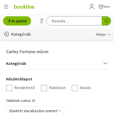
Üres
AI ajánló
Kategóriák
Könyv
Életmód, egészség
Carley Fortune művei
Erotika
Kategória
Kategóriák
Gyermek- és ifjúsági
szűrés
Készletállapot
Készletállapot
Hobbi, szabadidő
szűrés
Rendelhető
Raktáron
Akciós
Irodalom
Találatok száma: 31
Művészet
Eladott darabszám szerint
Szakkönyv