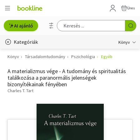
Üres
AI ajánló
Kategóriák
Könyv
Könyv
Társadalomtudomány
Pszichológia
Egyéb
Életmód, egészség
A materializmus vége - A tudomány és spiritualitás
Erotika
találkozása a paranormális jelenségek
bizonyítékainak fényében
Gyermek- és ifjúsági
Charles T. Tart
Hobbi, szabadidő
Irodalom
Művészet
Szakkönyv