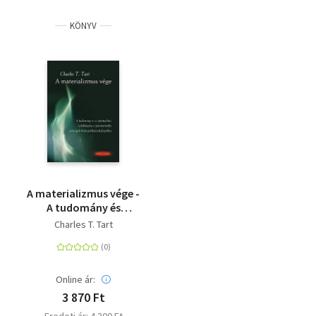
KÖNYV
A materializmus vége -
A tudomány és
spiritualitás
Charles T. Tart
találkozása a
paranormális
jelenségek
bizonyítékainak
Online ár:
fényében
3 870 Ft
Eredeti ár: 4 300 Ft