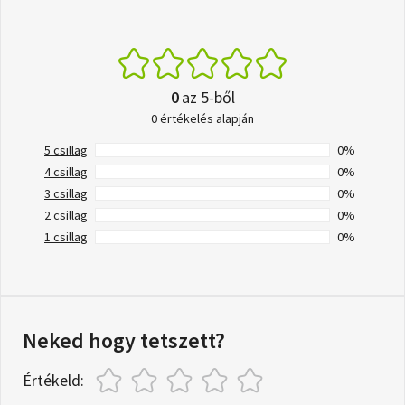
0
az 5-ből
0 értékelés alapján
5 csillag
0%
4 csillag
0%
3 csillag
0%
2 csillag
0%
1 csillag
0%
Neked hogy tetszett?
Értékeld: