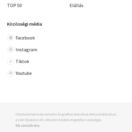
TOP 50
Elállás
Közösségi média
Facebook
Instagram
Tiktok
Youtube
Oldalaink bármely tartalmi és grafikai elemének felhasználásához
a Libri-Bookline Zrt. előzetes írásbeli engedélye szükséges.
SSL tanúsítvány