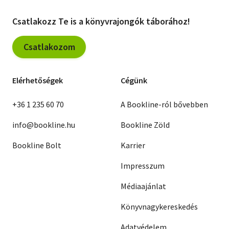
Csatlakozz Te is a könyvrajongók táborához!
Csatlakozom
Elérhetőségek
Cégünk
+36 1 235 60 70
A Bookline-ról bővebben
info@bookline.hu
Bookline Zöld
Bookline Bolt
Karrier
Impresszum
Médiaajánlat
Könyvnagykereskedés
Adatvédelem