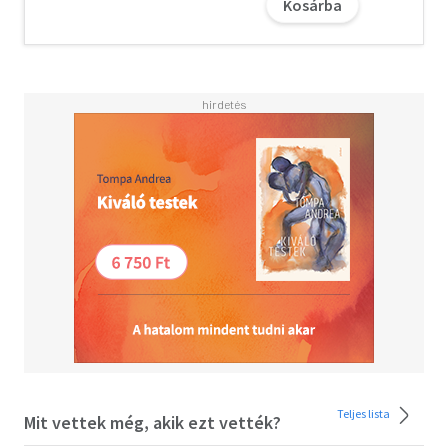
Kosárba
kibontakozását és az életünkben munkálkodó mélyebb
erők felfedezését.
Teljes lista
Mit vettek még, akik ezt vették?