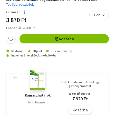
További részletek
Online ár:
3 870 Ft
Eredeti ár: 4 300 Ft
Kosárba
Raktáron
38 pont
1 - 2 munkanap
Ingyenes átvétel Bookline boltokban
Tedd kosárba mindkettőt egy
gombnyomással!
A kettő együtt:
Kamaszhatárok
7 920 Ft
John Townsend
Kosárba