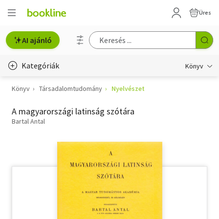
Üres
AI ajánló
Kategóriák
Könyv
Könyv
Társadalomtudomány
Nyelvészet
Életmód, egészség
A magyarországi latinság szótára
Erotika
Bartal Antal
Gyermek- és ifjúsági
Hobbi, szabadidő
Irodalom
Művészet
Szakkönyv