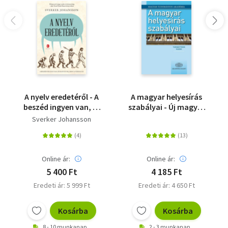
A nyelv eredetéről - A
A magyar helyesírás
beszéd ingyen van, és
szabályai - Új magyar
hazudunk, mint a
helyesírás - 12. kiadás
Sverker Johansson
vízfolyás
Online ár:
Online ár:
5 400 Ft
4 185 Ft
Eredeti ár: 5 999 Ft
Eredeti ár: 4 650 Ft
Kosárba
Kosárba
8 - 10 munkanap
2 - 3 munkanap