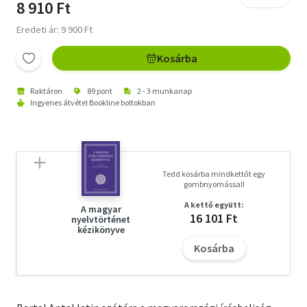
8 910 Ft
Eredeti ár: 9 900 Ft
Kosárba
Raktáron
89 pont
2 - 3 munkanap
Ingyenes átvétel Bookline boltokban
Tedd kosárba mindkettőt egy
gombnyomással!
A kettő együtt:
A magyar
16 101 Ft
nyelvtörténet
kézikönyve
Kosárba