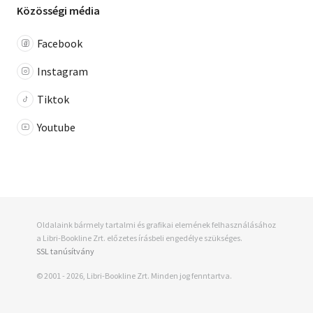
Közösségi média
Facebook
Instagram
Tiktok
Youtube
Oldalaink bármely tartalmi és grafikai elemének felhasználásához
a Libri-Bookline Zrt. előzetes írásbeli engedélye szükséges.
SSL tanúsítvány
© 2001 - 2026, Libri-Bookline Zrt. Minden jog fenntartva.