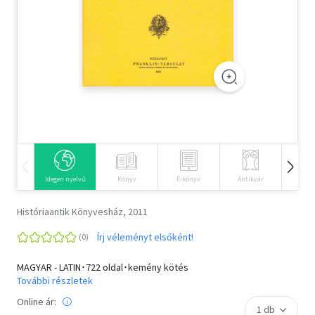
Szótár, nyelvkönyv
Tankönyv, segédkönyv
Társadalomtudomány
Természettudomány
Történelem
Vallás
Idegen nyelvű
Könyv
E-könyv
Antikvár
Hangos
Históriaantik Könyvesház, 2011
Írj véleményt elsőként!
MAGYAR - LATIN･722 oldal･kemény kötés
További részletek
Online ár: