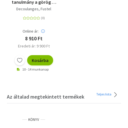
tanulmány a görög és
római vallásról, jogról
Decoulanges, Fustel
intézményekről
Online ár:
8 910 Ft
Eredeti ár: 9 900 Ft
Kosárba
10 - 14 munkanap
Teljes lista
Az általad megtekintett termékek
KÖNYV