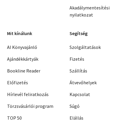
Akadálymentesítési
nyilatkozat
Mit kínálunk
Segítség
AI Könyvajánló
Szolgáltatások
Ajándékkártyák
Fizetés
Bookline Reader
Szállítás
Előfizetés
Átvevőhelyek
Hírlevél feliratkozás
Kapcsolat
Törzsvásárlói program
Súgó
TOP 50
Elállás