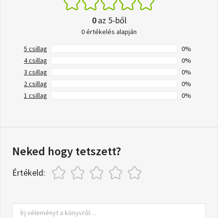
0
az 5-ből
0 értékelés alapján
5 csillag
0%
4 csillag
0%
3 csillag
0%
2 csillag
0%
1 csillag
0%
Neked hogy tetszett?
Értékeld: