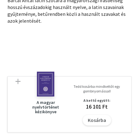
Bartal Antal latin szótára a magyarországi írásbeliség
hosszú évszázadokig használt nyelve, a latin szavainak
gyűjteménye, betűrendben közli a használt szavakat és
azok jelentését.
Tedd kosárba mindkettőt egy
gombnyomással!
A kettő együtt:
A magyar
16 101 Ft
nyelvtörténet
kézikönyve
Kosárba