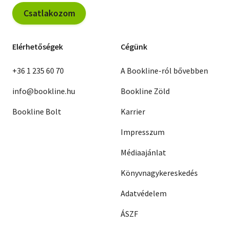
Csatlakozom
Elérhetőségek
Cégünk
+36 1 235 60 70
A Bookline-ról bővebben
info@bookline.hu
Bookline Zöld
Bookline Bolt
Karrier
Impresszum
Médiaajánlat
Könyvnagykereskedés
Adatvédelem
ÁSZF