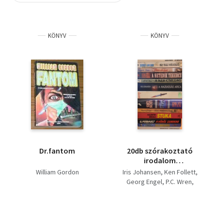
Szótár, nyelvkönyv
KÖNYV
KÖNYV
Tankönyv, segédkönyv
Társadalomtudomány
Természettudomány
Történelem
Vallás
Dr.fantom
20db szórakoztató
irodalom
könyvcsomag: A
William Gordon
Iris Johansen
Ken Follett
hazugság ára - A
Georg Engel
P.C. Wren
katedrális - Romba
Wilbur Smith
dőlt Isten - Légió
Margaret Moore
mindhalálig - A kék
Archer Jeffrey