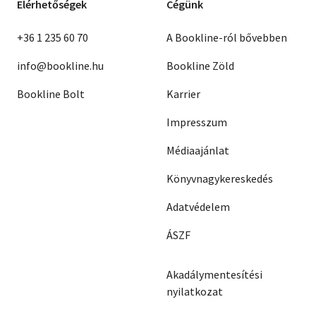
Elérhetőségek
Cégünk
+36 1 235 60 70
A Bookline-ról bővebben
info@bookline.hu
Bookline Zöld
Bookline Bolt
Karrier
Impresszum
Médiaajánlat
Könyvnagykereskedés
Adatvédelem
ÁSZF
Akadálymentesítési
nyilatkozat