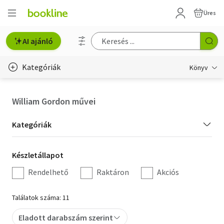
Üres
AI ajánló
Kategóriák
Könyv
Életmód, egészség
William Gordon művei
Erotika
Kategória
Kategóriák
Gyermek- és ifjúsági
szűrés
Készletállapot
Készletállapot
Hobbi, szabadidő
szűrés
Rendelhető
Raktáron
Akciós
Irodalom
Találatok száma: 11
Művészet
Eladott darabszám szerint
Szakkönyv