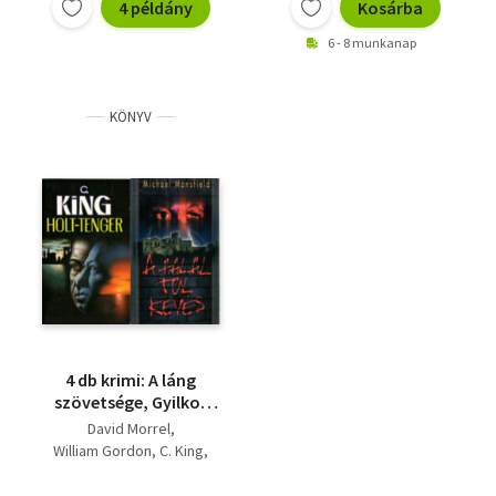
4 példány
Kosárba
6 - 8 munkanap
KÖNYV
4 db krimi: A láng
szövetsége, Gyilkos
gének, Holt-tenger, A
David Morrel
halál túl kevés
William Gordon
C. King
Michael Mansfield