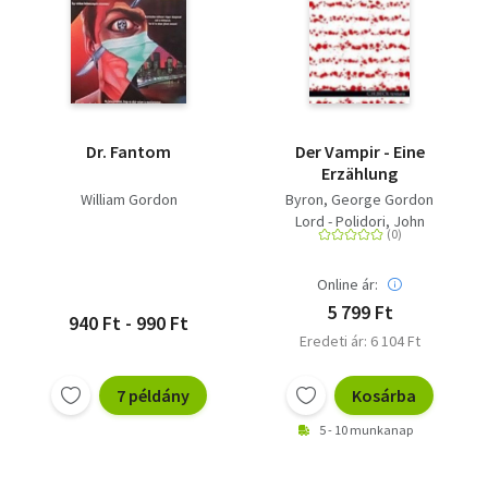
Anita Shreve
Jennifer Lash
John Altman
Ed McBain
James Jones
Colin Forbes
Kenessei András
Sue Grafton
Dr. Fantom
Der Vampir - Eine
Susana Kubelka
Erzählung
Szakonyi Károly
Daniel Keys Moran
William Gordon
Byron, George Gordon
Thomas White - Jáksó
Lord - Polidori, John
László
William
Kazimierz Moczarski
Online ár:
Esther G. Wood
Andrea Santacruz
5 799 Ft
940 Ft - 990 Ft
Larry Hicks
Eredeti ár: 6 104 Ft
7 példány
Kosárba
5 - 10 munkanap