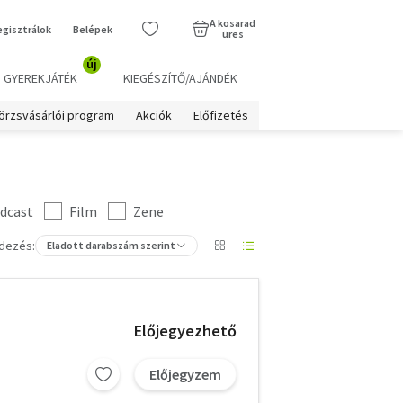
A kosarad
egisztrálok
Belépek
üres
új
GYEREKJÁTÉK
KIEGÉSZÍTŐ/AJÁNDÉK
örzsvásárlói program
Akciók
Előfizetés
dcast
Film
Zene
dezés:
Eladott darabszám szerint
Előjegyezhető
Előjegyzem