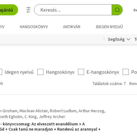
ajánló
R
YV
HANGOSKÖNYV
ANTIKVÁR
IDEGEN NYELVŰ
T
Segítség
Idegen nyelvű
Hangoskönyv
E-hangoskönyv
Po
ós
Találatok száma: 7
Ren
n Grisham
Maclean Alistair
Robert Ludlum
Arthur Herzog
beth Egholm
C. King
Jeffrey Archer
y- könyvcsomag: Az elveszett evandélium + A
ód + Csak tanú ne maradjon + Randevú az arannyal +
erepben + Rejtett hibák + Holt-tenger + A tizedik