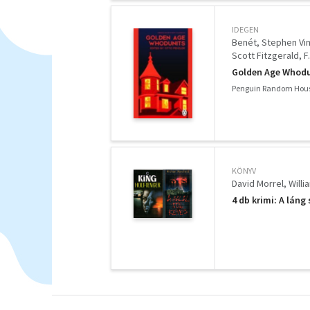
IDEGEN
Benét, Stephen Vinc
Scott Fitzgerald, F.
Lardner, Ring - Eber
Golden Age Whodu
Helen - Queen, Elle
Penguin Random Hous
KÖNYV
David Morrel
Will
4 db krimi: A láng