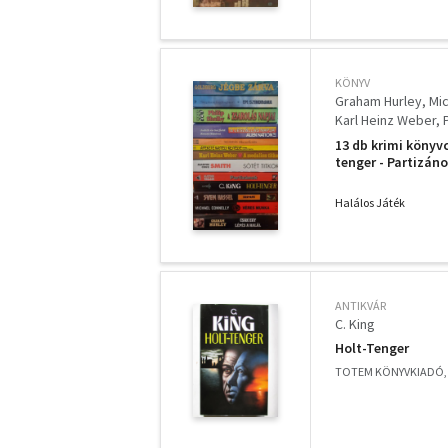
parancsolat
KÖNYV
Graham Hurley
Mic
Karl Heinz Weber
Judith és Garfield
13 db krimi könyv
tenger - Partizáno
EPL szindróma - G
kastály rejtélye -
Halálos Játék
ANTIKVÁR
C. King
Holt-Tenger
TOTEM KÖNYVKIADÓ, 