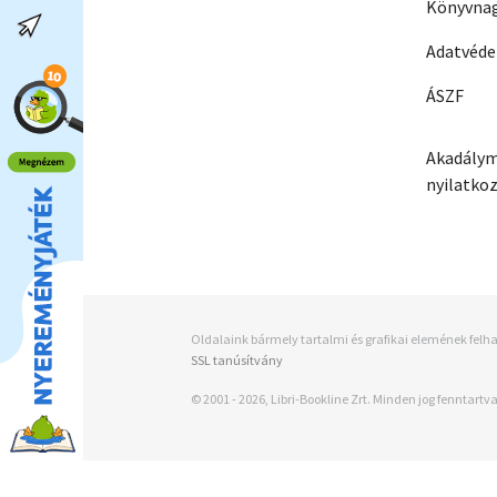
Könyvnag
Adatvéd
ÁSZF
Akadálym
nyilatko
Oldalaink bármely tartalmi és grafikai elemének felha
SSL tanúsítvány
© 2001 - 2026, Libri-Bookline Zrt. Minden jog fenntartva