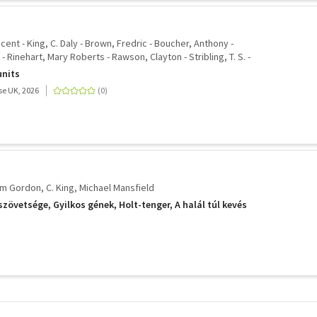
ent - King, C. Daly - Brown, Fredric - Boucher, Anthony -
 - Rinehart, Mary Roberts - Rawson, Clayton - Stribling, T. S. -
hart, Mignon G. - Starrett, Vincent - Penzler, Otto - Reilly,
nits
ry - Post, Melville Davisson - Palmer, Stuart
e UK, 2026
iam Gordon
C. King
Michael Mansfield
 szövetsége, Gyilkos gének, Holt-tenger, A halál túl kevés
További
szűrők