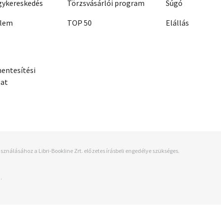
ykereskedés
Törzsvásárlói program
Súgó
elem
TOP 50
Elállás
entesítési
zat
sználásához a Libri-Bookline Zrt. előzetes írásbeli engedélye szükséges.
.