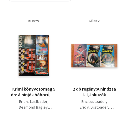
Szótár, nyelvkönyv
KÖNYV
KÖNYV
Tankönyv, segédkönyv
Társadalomtudomány
Természettudomány
Történelem
Vallás
Krimi könyvcsomag 5
2 db regény:A nindzsa
db: A ninják háborúja I-
I-II,Jakuzák
II., Forgószél, Az
Eric v. Lustbader
Eric Lustbader
ellenség Sötétség
Desmond Bagley
Eric v. Lustbader
Graham Hurley
Leonard Schrader