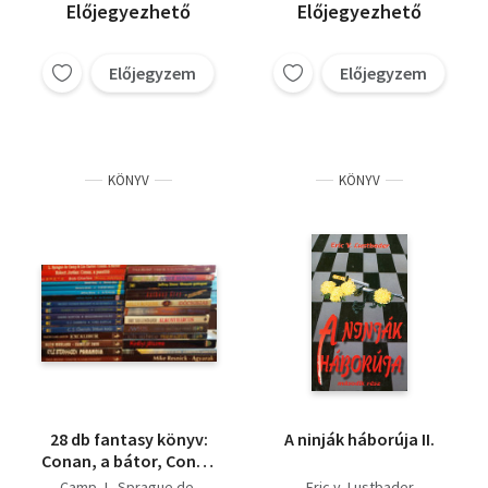
Előjegyezhető
Előjegyezhető
Előjegyzem
Előjegyzem
KÖNYV
KÖNYV
28 db fantasy könyv:
A ninják háborúja II.
Conan, a bátor, Conan
a pusztító, Terrano
Camp, L. Sprague de-
Eric v. Lustbader