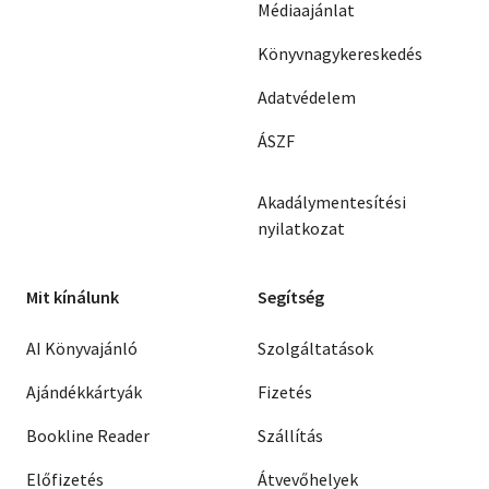
Médiaajánlat
Könyvnagykereskedés
Adatvédelem
ÁSZF
Akadálymentesítési
nyilatkozat
Mit kínálunk
Segítség
AI Könyvajánló
Szolgáltatások
Ajándékkártyák
Fizetés
Bookline Reader
Szállítás
Előfizetés
Átvevőhelyek