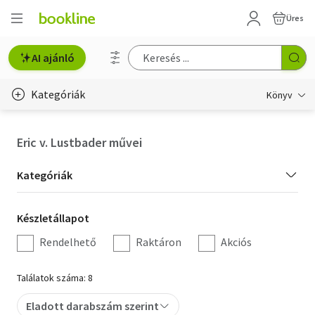
Üres
AI ajánló
Kategóriák
Könyv
Életmód, egészség
Eric v. Lustbader művei
Erotika
Kategória
Kategóriák
Gyermek- és ifjúsági
szűrés
Készletállapot
Készletállapot
Hobbi, szabadidő
szűrés
Rendelhető
Raktáron
Akciós
Irodalom
Találatok száma: 8
Művészet
Eladott darabszám szerint
Szakkönyv