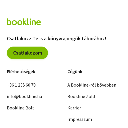
Csatlakozz Te is a könyvrajongók táborához!
Csatlakozom
Elérhetőségek
Cégünk
+36 1 235 60 70
A Bookline-ról bővebben
info@bookline.hu
Bookline Zöld
Bookline Bolt
Karrier
Impresszum