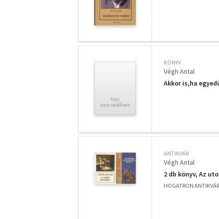
KÖNYV
Végh Antal
Akkor is,ha egye
ANTIKVÁR
Végh Antal
2 db könyv, Az ut
HOGATRON ANTIKVÁ