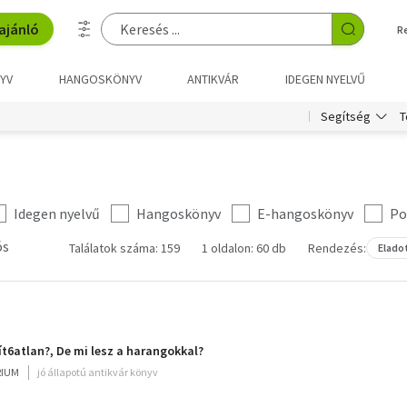
ajánló
R
YV
HANGOSKÖNYV
ANTIKVÁR
IDEGEN NYELVŰ
T
Segítség
Idegen nyelvű
Hangoskönyv
E-hangoskönyv
Po
ós
Találatok száma: 159
1 oldalon: 60 db
Rendezés:
Elado
ít6atlan?, De mi lesz a harangokkal?
RIUM
jó állapotú antikvár könyv