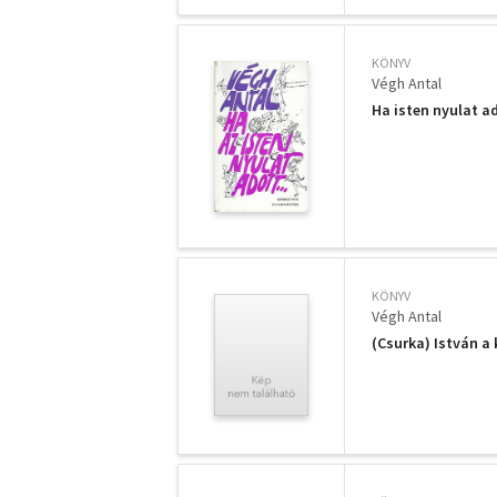
KÖNYV
Végh Antal
Ha isten nyulat a
KÖNYV
Végh Antal
(Csurka) István a 