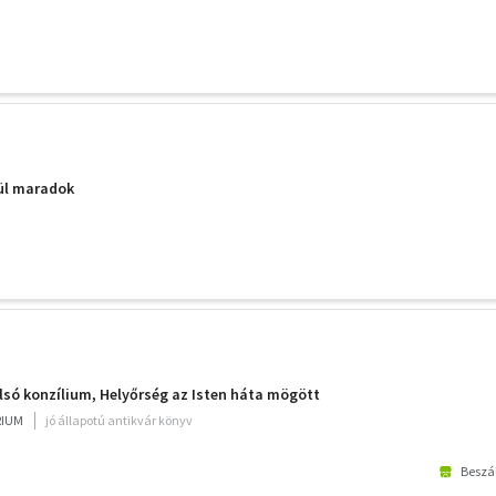
dül maradok
olsó konzílium, Helyőrség az Isten háta mögött
RIUM
jó állapotú antikvár könyv
Beszál