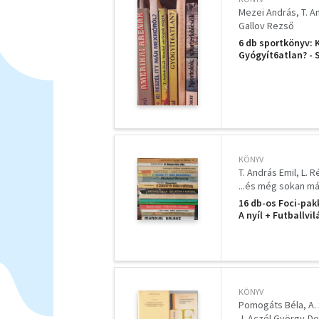
Mezei András
T. A
Gallov Rezső
6 db sportkönyv: K
Gyógyít6atlan? - 
Amerikai arénák
KÖNYV
T. András Emil
L. R
...és még sokan m
16 db-os Foci-pakk
A nyíl + Futballvi
beszél itt már Me
Zoltánt? + Miért 
KÖNYV
Pomogáts Béla
A.
J. Aczél György-De