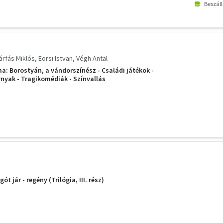
Beszáll
árfás Miklós
Eörsi Istvan
Végh Antal
a: Borostyán, a vándorszínész - Családi játékok -
rnyak - Tragikomédiák - Színvallás
t jár - regény (Trilógia, III. rész)