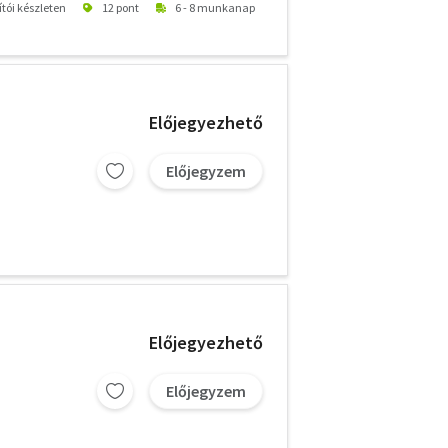
ítói készleten
12 pont
6 - 8 munkanap
Előjegyezhető
Előjegyzem
Előjegyezhető
Előjegyzem