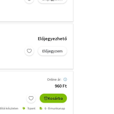
Előjegyezhető
Előjegyzem
Online ár:
960 Ft
Kosárba
lítói készleten
9 pont
6 - 8 munkanap