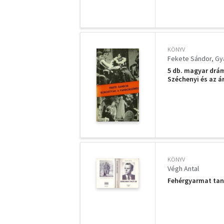
KÖNYV
Fekete Sándor
Gy
5 db. magyar drám
Széchenyi és az á
KÖNYV
Végh Antal
Fehérgyarmat tangó