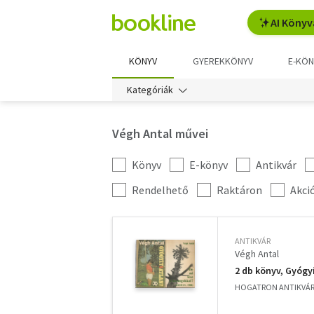
AI Könyv
KÖNYV
GYEREKKÖNYV
E-KÖN
Kategóriák
Végh Antal művei
Könyv
E-könyv
Antikvár
Kategória
szűrés
További
Rendelhető
Raktáron
Akci
szűrők
ANTIKVÁR
Végh Antal
2 db könyv, Gyógy
HOGATRON ANTIKVÁ