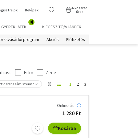
A kosarad
egisztrálok
Belépek
üres
új
GYEREKJÁTÉK
KIEGÉSZÍTŐ/AJÁNDÉK
örzsvásárlói program
Akciók
Előfizetés
dcast
Film
Zene
1
2
3
tt darabszám szerint
Online ár:
1 280 Ft
Kosárba