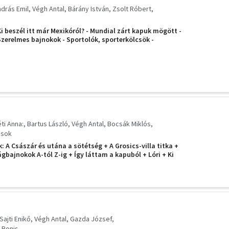
ndrás Emil
Végh Antal
Bárány István
Zsolt Róbert
i beszél itt már Mexikóról? - Mundial zárt kapuk mögött -
Szerelmes bajnokok - Sportolók, sporterkölcsök -
éti Anna:
Bartus László
Végh Antal
Bocsák Miklós
ások
: A Császár és utána a sötétség + A Grosics-villa titka +
lágbajnokok A-tól Z-ig + Így láttam a kapuból + Lóri + Ki
xikóról? Kocsis és Czibor + Miért nem szeretem Varga
vesztettünk? +
 Sajti Enikő
Végh Antal
Gazda József
 Bonis