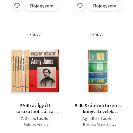
Előjegyzem
Előjegyzem
KÖNYV
KÖNYV
29 db az Így élt
5 db Szántódi füzetek
sorozatból: Jászai
könyv: Levelek
Mari, Kazinczy Ferenc,
Szántódról,
Z. Szabó László
Ágostházi László
Engels Frigyes,
Szántódpuszta a
Földes Anna
Boross Marietta
Puskin,Így élt Mikes
török hódoltságtól a
Gergely András
Fülöp Éva Mária