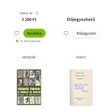
Online ár:
3 200 Ft
Előjegyezhető
Kosárba
Előjegyzem
6 - 8 munkanap
ANTIKVÁR
KÖNYV