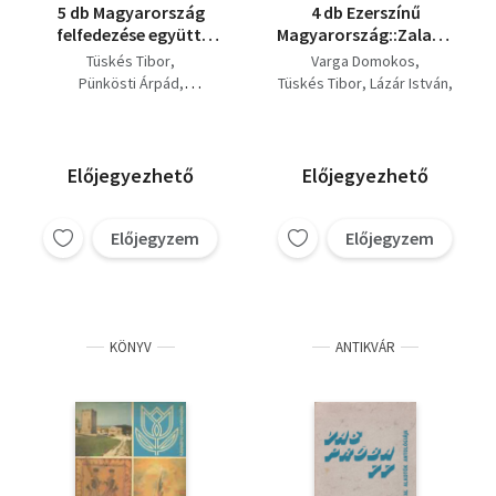
5 db Magyarország
4 db Ezerszínű
felfedezése együtt:
Magyarország::Zalamente,
Tépelődés, A szikföld
Üres bölcsőnk járása,
Tüskés Tibor
Varga Domokos
sóhaja, Erdőháton,
S középen ott a
Pünkösti Árpád
Tüskés Tibor
Lázár István
Nyíren,
Velencei-tó,
Végh Antal
Csák Gyula
Ágh István
Kiválasztottak,
Aranyhomok,
Lengyel László
Nagyváros születik.
Előjegyezhető
Előjegyezhető
Előjegyzem
Előjegyzem
KÖNYV
ANTIKVÁR