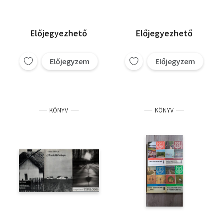
Velencei-tó...,
Vadregényes
pusztaság, A nyugati
Előjegyezhető
Előjegyezhető
kapu.
Előjegyzem
Előjegyzem
KÖNYV
KÖNYV