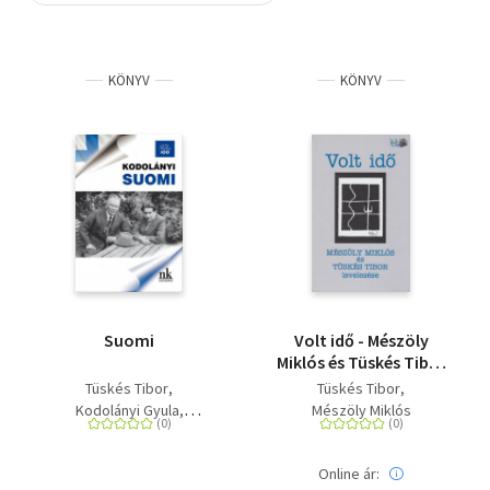
Szótár, nyelvkönyv
KÖNYV
KÖNYV
Tankönyv, segédkönyv
Társadalomtudomány
Természettudomány
Történelem
Vallás
Suomi
Volt idő - Mészöly
Miklós és Tüskés Tibor
levelezése
Tüskés Tibor
Tüskés Tibor
Kodolányi Gyula
Mészöly Miklós
Kodolányi János
Online ár: