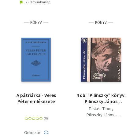
2 - 3 munkanap
KÖNYV
KÖNYV
A pátriárka - Veres
4 db. "Pilinszky" könyv:
Péter emlékezete
Pilinszky János
alkotásai és
Tüskés Tibor
vallomásai tükrében +
Pilinszky János
Szög és olaj +
Török Endre (válogatta)
Beszélgetések
Bogyay Katalin
Pilinszky Jánossal + In
Online ár: