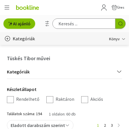
Üres
AI ajánló
Kategóriák
Könyv
Életmód, egészség
Tüskés Tibor művei
Erotika
Kategória
Kategóriák
Gyermek- és ifjúsági
szűrés
Készletállapot
Készletállapot
Hobbi, szabadidő
szűrés
Rendelhető
Raktáron
Akciós
Irodalom
Találatok száma: 194
1 oldalon: 60 db
Művészet
Eladott darabszám szerint
1
2
3
Szakkönyv