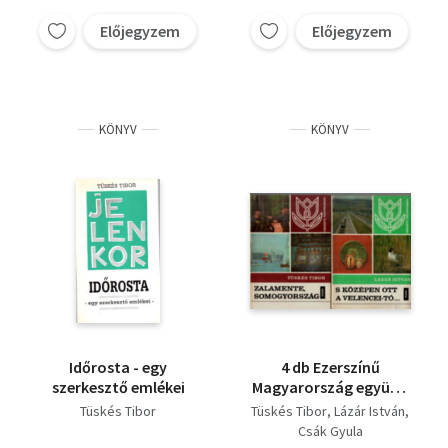
államalapításig +
Fülöp Éva Mária
Szántódpuszt és
Előjegyzem
Előjegyzem
Ágostházi László
környéke a
Szapudi András
középkorban +
Együd Árpád
Szántód az
Dr. Marosi Sándor
irodalomban + ...
Dr. Szilárd Jenő
KÖNYV
KÖNYV
Dr. Ponyi Jenő
Időrosta - egy
4 db Ezerszínű
szerkesztő emlékei
Magyarország együtt:
Zalamente,
Tüskés Tibor
Tüskés Tibor
Lázár István
Somogyország, S
Csák Gyula
középen ott a