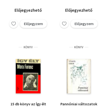
Táncsics Mihály - A
Halász Zoltán
szabadságharc költője
Koroknai Zsuzsa
Előjegyezhető
Előjegyezhető
- Arany János - Mikes
Gerencsér Miklós
Kelemen
Sándor Fekete
Előjegyzem
Előjegyzem
Keresztury Dezső
KÖNYV
KÖNYV
15 db könyv az Így élt
Pannóniai változatok