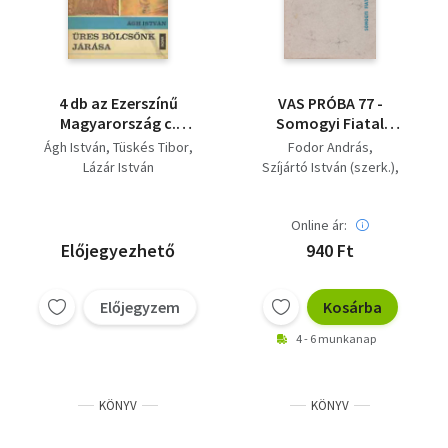
4 db az Ezerszínű
VAS PRÓBA 77 -
Magyarország c.
Somogyi Fiatal
sorozatból: S középen
Alkotók Antológiája -
Ágh István
Tüskés Tibor
Fodor András
ott a Velencei-tó... +
Dedikált
Lázár István
Szíjártó István (szerk.)
Zalamente,
Tüskés Tibor
Somogyország + A
nyugati kapu + Üres
Online ár:
bölcsőnk járása
Előjegyezhető
940 Ft
Előjegyzem
Kosárba
4 - 6 munkanap
KÖNYV
KÖNYV