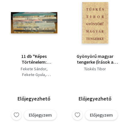
11 db "Képes
Gyönyörű magyar
Történelem:
tengerke (Írások a
Magyarország;
Balatonról) (dedikált)
Fekete Sándor
Tüskés Tibor
Fortélyos félelem
Fekete Gyula
igazgat; Haza és
Zalka Miklós
haladás; A török
Lengyel Balázs
Magyarországon;
Tüskés Tibor
Mindenkihez!;
...és még sokan mások
Előjegyezhető
Előjegyezhető
Magyarország
virágzása és romlása;
Ős napkelet; A
Előjegyzem
Előjegyzem
reneszánsz világa;
Korona és kard; A