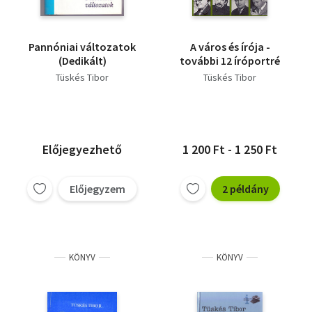
Pannóniai változatok
A város és írója -
(Dedikált)
további 12 íróportré
Tüskés Tibor
Tüskés Tibor
Előjegyezhető
1 200 Ft - 1 250 Ft
Előjegyzem
2 példány
KÖNYV
KÖNYV