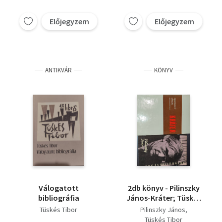
Előjegyzem
Előjegyzem
ANTIKVÁR
KÖNYV
Válogatott
2db könyv - Pilinszky
bibliográfia
János-Kráter; Tüskés
Tibor-Pilinszky János
Tüskés Tibor
Pilinszky János
Tüskés Tibor