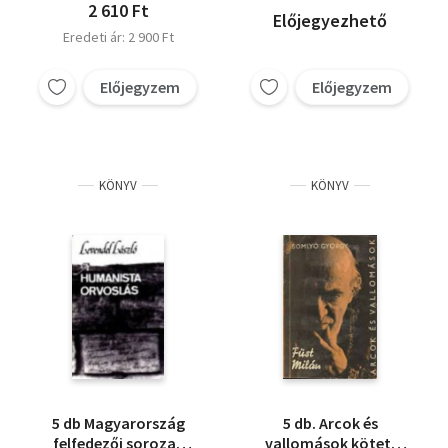
memoriam Pilinszky
2 610 Ft
Előjegyezhető
Eredeti ár: 2 900 Ft
Előjegyzem
Előjegyzem
KÖNYV
KÖNYV
5 db Magyarország
5 db. Arcok és
felfedezői sorozat
vallomások kötet: