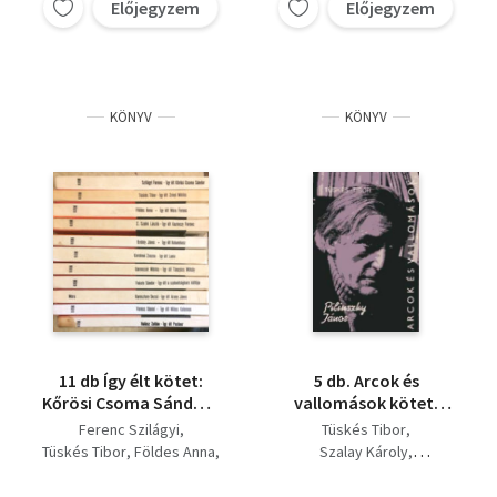
Előjegyzem
Előjegyzem
KÖNYV
KÖNYV
11 db Így élt kötet:
5 db. Arcok és
Kőrösi Csoma Sándor -
vallomások kötet:
Móra Ferenc - Zrínyi
Pilinszky János -
Ferenc Szilágyi
Tüskés Tibor
Miklós - Kazinczy
Karinthy Ferenc - Déry
Tüskés Tibor
Földes Anna
Szalay Károly
Ferenc - Kolombusz -
Tibor - Örkény István -
Z. Szabó László
Ungvári Tamás
Pasteur - Lenin -
Sarkadi Imre
Endrődy János
Lázár István
Kónya Judit