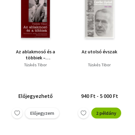
Az ablakmosó és a
Az utolsó évszak
többiek –
Tanulmányok, esszék,
Tüskés Tibor
Tüskés Tibor
dokumentumok
Mészöly Miklósról
Előjegyezhető
940 Ft - 5 000 Ft
Előjegyzem
2 példány