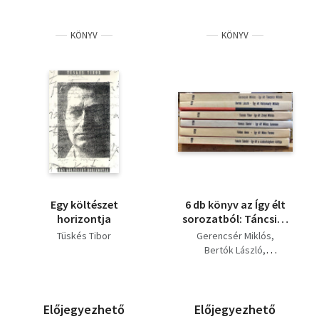
római birodalom;
Európa születése
KÖNYV
KÖNYV
Egy költészet
6 db könyv az Így élt
horizontja
sorozatból: Táncsics
Mihály, Vörösmarty
Tüskés Tibor
Gerencsér Miklós
Mihály, Zrínyi Miklós,
Bertók László
Mikes Kelemen, Móra
Tüskés Tibor
Ferenc, A
Veress Dániel
szabadságharc költője
Földes Anna
(Petőfi)
Fekete Sándor
Előjegyezhető
Előjegyezhető