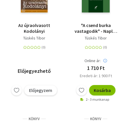
Az újraolvasott
"A csend burka
Kodolányi
vastagodik" - Napló,
vallomások, tárcák
Tüskés Tibor
Tüskés Tibor
Online ár:
1 710 Ft
Előjegyezhető
Eredeti ár: 1 900 Ft
Előjegyzem
Kosárba
2 - 3 munkanap
KÖNYV
KÖNYV