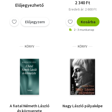
2 340 Ft
Előjegyezhető
Eredeti ár: 2 600 Ft
Előjegyzem
Kosárba
2 - 3 munkanap
KÖNYV
KÖNYV
A fiatal Németh László
Nagy László pályaképe
és környezete