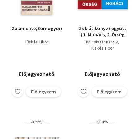
Zalamente,Somogyország
2 db útikönyv ( együtt
) 1. Mohács, 2. Őrség
Tüskés Tibor
Dr. Csiszár Károly
Tüskés Tibor
Előjegyezhető
Előjegyezhető
Előjegyzem
Előjegyzem
KÖNYV
KÖNYV