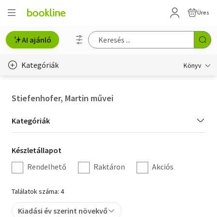
Üres
AI ajánló
Kategóriák
Könyv
Életmód, egészség
Stiefenhofer, Martin művei
Erotika
Kategória
Kategóriák
Gyermek- és ifjúsági
szűrés
Készletállapot
Készletállapot
Hobbi, szabadidő
szűrés
Rendelhető
Raktáron
Akciós
Irodalom
Találatok száma: 4
Művészet
Kiadási év szerint növekvő
Szakkönyv