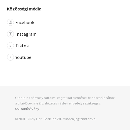
Közösségi média
Facebook
Instagram
Tiktok
Youtube
Oldalaink bármely tartalmi és grafikai elemének felhasználásához
a Libri-Bookline Zrt. előzetes írásbeli engedélye szükséges.
SSL tanúsítvány
© 2001 - 2026, Libri-Bookline Zrt. Minden jog fenntartva.