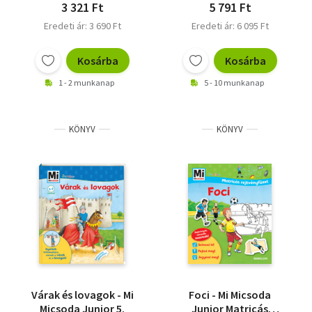
3 321 Ft
5 791 Ft
Eredeti ár: 3 690 Ft
Eredeti ár: 6 095 Ft
Kosárba
Kosárba
1 - 2 munkanap
5 - 10 munkanap
KÖNYV
KÖNYV
Várak és lovagok - Mi
Foci - Mi Micsoda
Micsoda Junior 5.
Junior Matricás