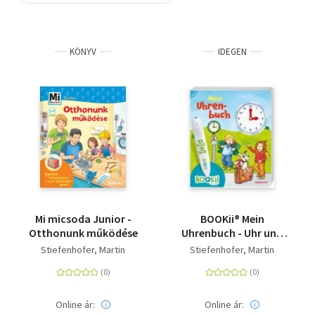
Szótár, nyelvkönyv
KÖNYV
IDEGEN
Tankönyv, segédkönyv
Társadalomtudomány
Természettudomány
Történelem
Vallás
Mi micsoda Junior -
BOOKii® Mein
Otthonunk működése
Uhrenbuch - Uhr und
Uhrzeit lernen
Stiefenhofer, Martin
Stiefenhofer, Martin
Online ár:
Online ár: