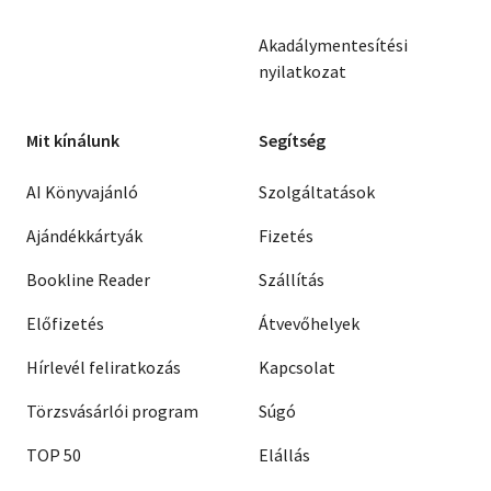
Akadálymentesítési
nyilatkozat
Mit kínálunk
Segítség
AI Könyvajánló
Szolgáltatások
Ajándékkártyák
Fizetés
Bookline Reader
Szállítás
Előfizetés
Átvevőhelyek
Hírlevél feliratkozás
Kapcsolat
Törzsvásárlói program
Súgó
TOP 50
Elállás