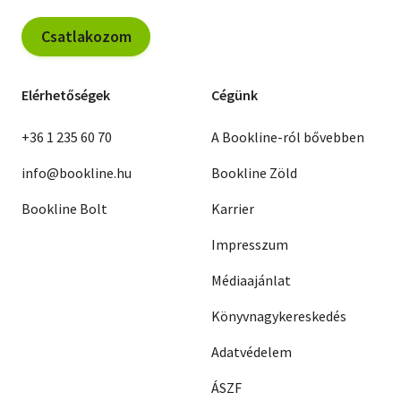
Csatlakozom
Elérhetőségek
Cégünk
+36 1 235 60 70
A Bookline-ról bővebben
info@bookline.hu
Bookline Zöld
Bookline Bolt
Karrier
Impresszum
Médiaajánlat
Könyvnagykereskedés
Adatvédelem
ÁSZF