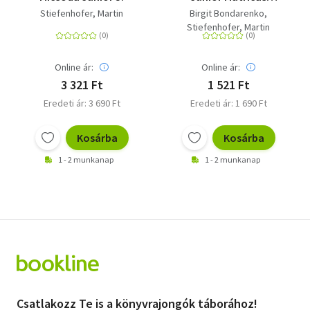
rejtvényfüzet
Stiefenhofer, Martin
Birgit Bondarenko
Stiefenhofer, Martin
Online ár:
Online ár:
3 321 Ft
1 521 Ft
Eredeti ár: 3 690 Ft
Eredeti ár: 1 690 Ft
Kosárba
Kosárba
1 - 2 munkanap
1 - 2 munkanap
Csatlakozz Te is a könyvrajongók táborához!