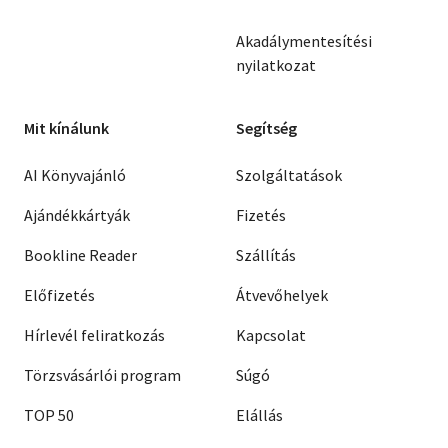
Akadálymentesítési
nyilatkozat
Mit kínálunk
Segítség
AI Könyvajánló
Szolgáltatások
Ajándékkártyák
Fizetés
Bookline Reader
Szállítás
Előfizetés
Átvevőhelyek
Hírlevél feliratkozás
Kapcsolat
Törzsvásárlói program
Súgó
TOP 50
Elállás