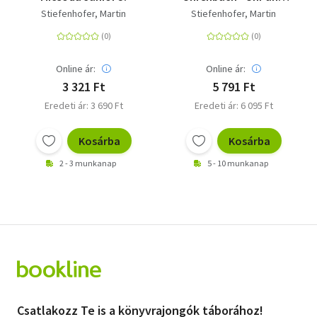
Uhrzeit lernen
Stiefenhofer, Martin
Stiefenhofer, Martin
Online ár:
Online ár:
3 321 Ft
5 791 Ft
Eredeti ár: 3 690 Ft
Eredeti ár: 6 095 Ft
Kosárba
Kosárba
2 - 3 munkanap
5 - 10 munkanap
Csatlakozz Te is a könyvrajongók táborához!