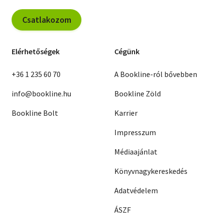
Csatlakozom
Elérhetőségek
Cégünk
+36 1 235 60 70
A Bookline-ról bővebben
info@bookline.hu
Bookline Zöld
Bookline Bolt
Karrier
Impresszum
Médiaajánlat
Könyvnagykereskedés
Adatvédelem
ÁSZF