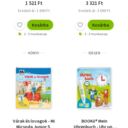
1 521 Ft
3 321 Ft
Eredeti ár: 1 690 Ft
Eredeti ár: 3 690 Ft
Kosárba
Kosárba
2 - 3 munkanap
2 - 3 munkanap
KÖNYV
IDEGEN
Várak és lovagok - Mi
BOOKii® Mein
Micsoda Junior 5.
Uhrenbuch - Uhr und