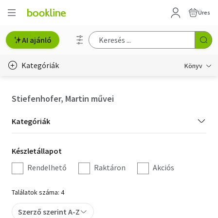
Üres
AI ajánló
Kategóriák
Könyv
Életmód, egészség
Stiefenhofer, Martin művei
Erotika
Kategória
Kategóriák
Gyermek- és ifjúsági
szűrés
Készletállapot
Készletállapot
Hobbi, szabadidő
szűrés
Rendelhető
Raktáron
Akciós
Irodalom
Találatok száma: 4
Művészet
Szerző szerint A-Z
Szakkönyv