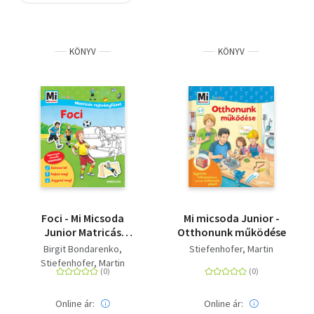
Szótár, nyelvkönyv
KÖNYV
KÖNYV
Tankönyv, segédkönyv
Társadalomtudomány
Természettudomány
Történelem
Vallás
Foci - Mi Micsoda
Mi micsoda Junior -
Junior Matricás
Otthonunk működése
rejtvényfüzet
Birgit Bondarenko
Stiefenhofer, Martin
Stiefenhofer, Martin
Online ár:
Online ár: