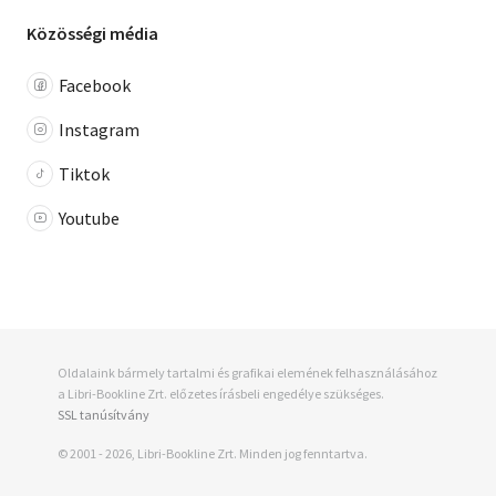
Közösségi média
Facebook
Instagram
Tiktok
Youtube
Oldalaink bármely tartalmi és grafikai elemének felhasználásához
a Libri-Bookline Zrt. előzetes írásbeli engedélye szükséges.
SSL tanúsítvány
© 2001 - 2026, Libri-Bookline Zrt. Minden jog fenntartva.