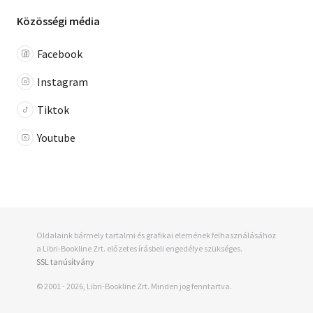
Közösségi média
Facebook
Instagram
Tiktok
Youtube
Oldalaink bármely tartalmi és grafikai elemének felhasználásához
a Libri-Bookline Zrt. előzetes írásbeli engedélye szükséges.
SSL tanúsítvány
© 2001 - 2026, Libri-Bookline Zrt. Minden jog fenntartva.