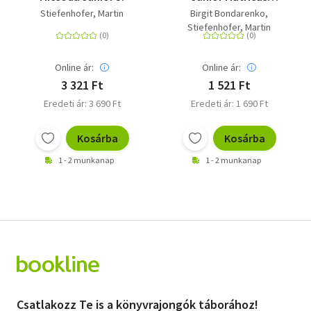
rejtvényfüzet
Stiefenhofer, Martin
Birgit Bondarenko
Stiefenhofer, Martin
Online ár:
Online ár:
3 321 Ft
1 521 Ft
Eredeti ár: 3 690 Ft
Eredeti ár: 1 690 Ft
Kosárba
Kosárba
1 - 2 munkanap
1 - 2 munkanap
Csatlakozz Te is a könyvrajongók táborához!