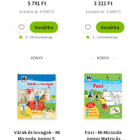
5 791 Ft
3 321 Ft
Eredeti ár: 6 095 Ft
Eredeti ár: 3 690 Ft
Kosárba
Kosárba
5 - 10 munkanap
1 - 2 munkanap
KÖNYV
KÖNYV
Várak és lovagok - Mi
Foci - Mi Micsoda
Micsoda Junior 5.
Junior Matricás