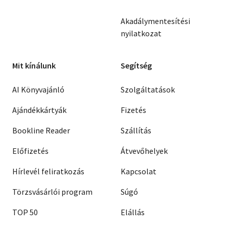
Akadálymentesítési
nyilatkozat
Mit kínálunk
Segítség
AI Könyvajánló
Szolgáltatások
Ajándékkártyák
Fizetés
Bookline Reader
Szállítás
Előfizetés
Átvevőhelyek
Hírlevél feliratkozás
Kapcsolat
Törzsvásárlói program
Súgó
TOP 50
Elállás