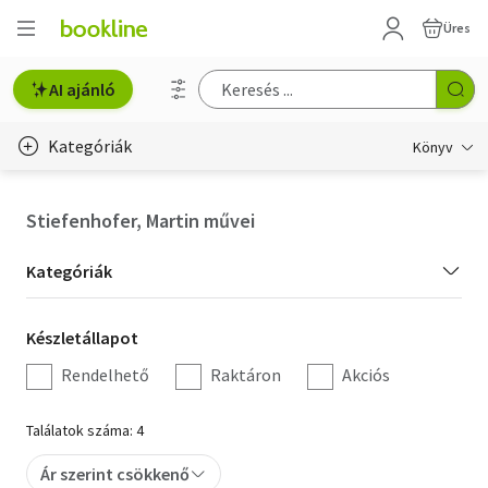
Üres
AI ajánló
Kategóriák
Könyv
Életmód, egészség
Stiefenhofer, Martin művei
Erotika
Kategória
Kategóriák
Gyermek- és ifjúsági
szűrés
Készletállapot
Készletállapot
Hobbi, szabadidő
szűrés
Rendelhető
Raktáron
Akciós
Irodalom
Találatok száma: 4
Művészet
Ár szerint csökkenő
Szakkönyv