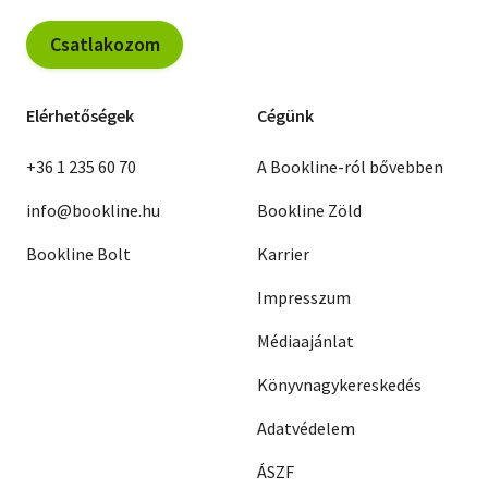
Csatlakozom
Elérhetőségek
Cégünk
+36 1 235 60 70
A Bookline-ról bővebben
info@bookline.hu
Bookline Zöld
Bookline Bolt
Karrier
Impresszum
Médiaajánlat
Könyvnagykereskedés
Adatvédelem
ÁSZF