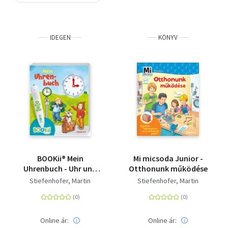
Szótár, nyelvkönyv
IDEGEN
KÖNYV
Tankönyv, segédkönyv
Társadalomtudomány
Természettudomány
Történelem
Vallás
BOOKii® Mein
Mi micsoda Junior -
Uhrenbuch - Uhr und
Otthonunk működése
Uhrzeit lernen
Stiefenhofer, Martin
Stiefenhofer, Martin
Online ár:
Online ár: