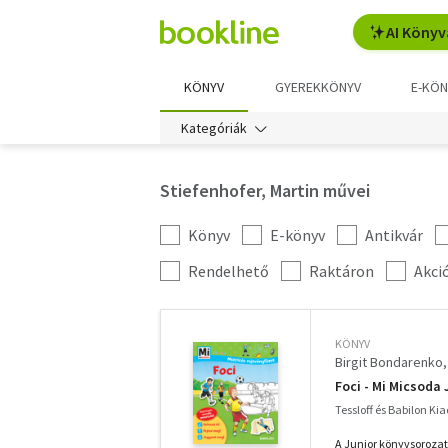
AI Könyv
KÖNYV
GYEREKKÖNYV
E-KÖN
Kategóriák
Stiefenhofer, Martin művei
Könyv
E-könyv
Antikvár
Kategória
szűrés
További
Rendelhető
Raktáron
Akci
szűrők
KÖNYV
Birgit Bondarenko
Foci - Mi Micsoda 
Tessloff és Babilon Ki
A Junior könyvsorozato