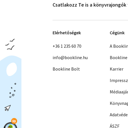
Csatlakozz Te is a könyvrajongók
Elérhetőségek
Cégünk
+36 1 235 60 70
A Bookli
info@bookline.hu
Bookline
Bookline Bolt
Karrier
Impress
Médiaajá
Könyvnag
Adatvéd
ÁSZF