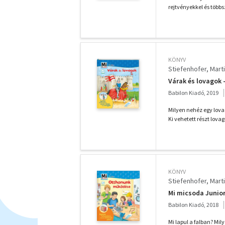
rejtvényekkel és több
KÖNYV
Stiefenhofer, Mart
Várak és lovagok -
Babilon Kiadó, 2019
Milyen nehéz egy lovag
Ki vehetett részt lovag
KÖNYV
Stiefenhofer, Mart
Mi micsoda Junio
Babilon Kiadó, 2018
Mi lapul a falban? M