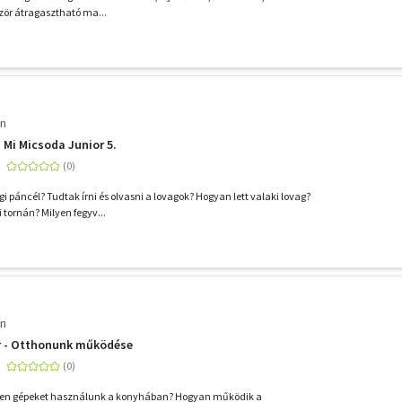
ször átragasztható ma...
in
 Mi Micsoda Junior 5.
i páncél? Tudtak írni és olvasni a lovagok? Hogyan lett valaki lovag?
i tornán? Milyen fegyv...
in
r - Otthonunk működése
ilyen gépeket használunk a konyhában? Hogyan működik a