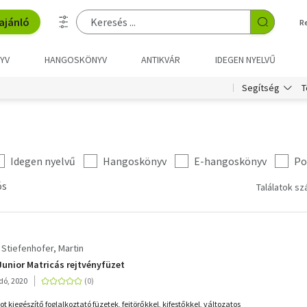
ajánló
R
YV
HANGOSKÖNYV
ANTIKVÁR
IDEGEN NYELVŰ
T
Segítség
Idegen nyelvű
Hangoskönyv
E-hangoskönyv
Po
ós
Találatok sz
Stiefenhofer, Martin
Junior Matricás rejtvényfüzet
adó, 2020
t kiegészítő foglalkoztató füzetek, fejtörőkkel, kifestőkkel, változatos