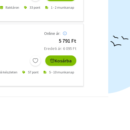
Raktáron
33 pont
1 - 2 munkanap
Online ár:
5 791 Ft
Eredeti ár: 6 095 Ft
Kosárba
tói készleten
57 pont
5 - 10 munkanap