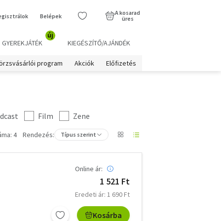
A kosarad
egisztrálok
Belépek
üres
új
GYEREKJÁTÉK
KIEGÉSZÍTŐ/AJÁNDÉK
örzsvásárlói program
Akciók
Előfizetés
dcast
Film
Zene
áma: 4
Rendezés:
Típus szerint
Online ár:
1 521 Ft
Eredeti ár: 1 690 Ft
Kosárba