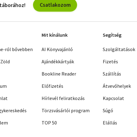
Csatlakozom
 táborához!
Mit kínálunk
Segítség
ne-ról bővebben
AI Könyvajánló
Szolgáltatások
 Zöld
Ajándékkártyák
Fizetés
Bookline Reader
Szállítás
zum
Előfizetés
Átvevőhelyek
nlat
Hírlevél feliratkozás
Kapcsolat
ykereskedés
Törzsvásárlói program
Súgó
elem
TOP 50
Elállás