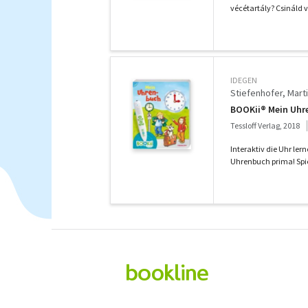
vécétartály? Csináld ve
IDEGEN
Stiefenhofer, Mart
BOOKii® Mein Uhre
Tessloff Verlag, 2018
Interaktiv die Uhr le
Uhrenbuch prima! Spiel