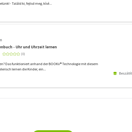
lünk! - Találd ki, fejtsd meg, kísé...
in
nbuch - Uhr und Uhrzeit lernen
rnen? Das funktioniert anhand der BOOKii® Technologie mit diesem
erisch lernen die Kinder, ein...
Beszállí
További
szűrők