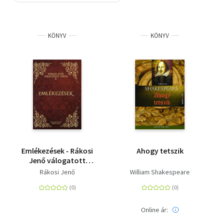
Szótár, nyelvkönyv
KÖNYV
KÖNYV
Tankönyv, segédkönyv
Társadalomtudomány
Természettudomány
Történelem
Vallás
Emlékezések - Rákosi
Ahogy tetszik
Jenő válogatott
művei II.
Rákosi Jenő
William Shakespeare
Online ár: