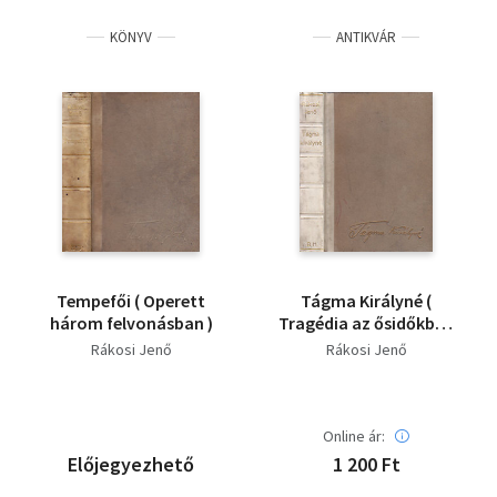
KÖNYV
ANTIKVÁR
Tempefői ( Operett
Tágma Királyné (
három felvonásban )
Tragédia az ősidőkből,
három felvonásban )
Rákosi Jenő
Rákosi Jenő
Online ár:
Előjegyezhető
1 200 Ft