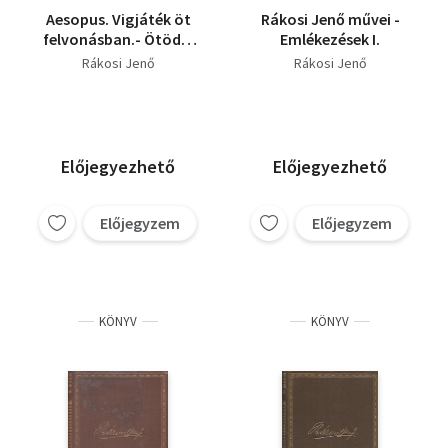
Aesopus. Vigjáték öt
Rákosi Jenő művei -
felvonásban.- Ötödik
Emlékezések I.
László. Szomorujáték
Rákosi Jenő
Rákosi Jenő
öt felvonásban.
Előjegyezhető
Előjegyezhető
Előjegyzem
Előjegyzem
KÖNYV
KÖNYV