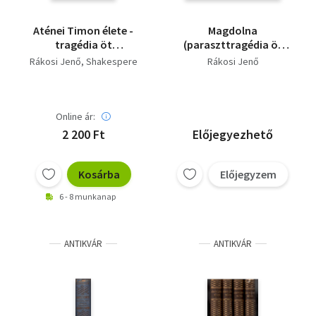
Aténei Timon élete -
Magdolna
tragédia öt
(paraszttragédia öt
felvonásban ( Színházi
felvonásban) (I.kiadás)
Rákosi Jenő
Shakespere
Rákosi Jenő
Könyvtár 19 )
Online ár:
2 200 Ft
Előjegyezhető
Kosárba
Előjegyzem
6 - 8 munkanap
ANTIKVÁR
ANTIKVÁR