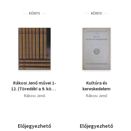
KÖNYV
KÖNYV
Rákosi Jenő művei 1-
Kultúra és
12. (Töredék! a 9. kötet
kereskedelem
hiányzik!)
Rákosi Jenő
Rákosi Jenő
Előjegyezhető
Előjegyezhető