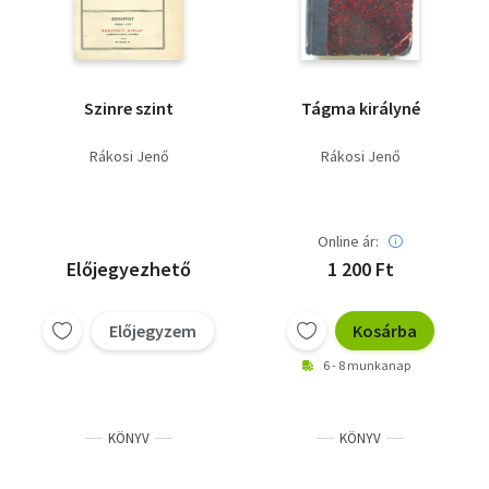
Szinre szint
Tágma királyné
Rákosi Jenő
Rákosi Jenő
Online ár:
Előjegyezhető
1 200 Ft
Előjegyzem
Kosárba
6 - 8 munkanap
KÖNYV
KÖNYV