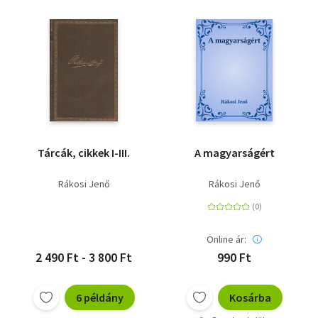
Tárcák, cikkek I-III.
A magyarságért
Rákosi Jenő
Rákosi Jenő
Online ár:
2 490 Ft - 3 800 Ft
990 Ft
6 példány
Kosárba