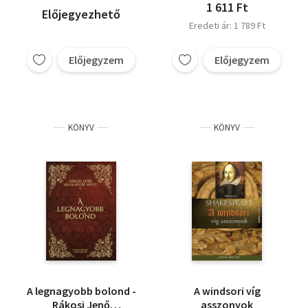
1 611 Ft
Előjegyezhető
Eredeti ár: 1 789 Ft
Előjegyzem
Előjegyzem
KÖNYV
KÖNYV
A legnagyobb bolond -
A windsori víg
Rákosi Jenő
asszonyok