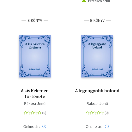
Perceken belül
E-KÖNYV
E-KÖNYV
A kis Kelemen
A legnagyobb bolond
története
Rákosi Jenő
Rákosi Jenő
Online ár:
Online ár: