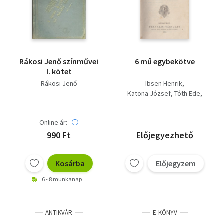
Rákosi Jenő színművei
6 mű egybekötve
I. kötet
Rákosi Jenő
Ibsen Henrik
Katona József
Tóth Ede
Marivaux
Maeterlinck
Rákosi Jenő
Online ár:
990 Ft
Előjegyezhető
Kosárba
Előjegyzem
6 - 8 munkanap
ANTIKVÁR
E-KÖNYV