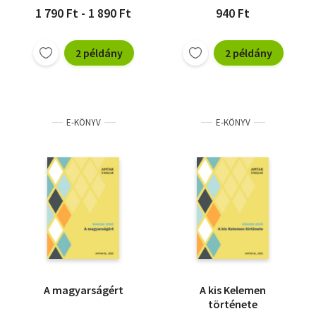
1 790 Ft - 1 890 Ft
940 Ft
2 példány
2 példány
E-KÖNYV
E-KÖNYV
A magyarságért
A kis Kelemen
története