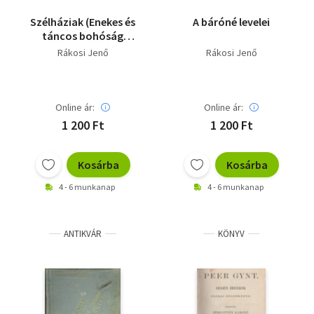
Szélháziak (Enekes és
A báróné levelei
táncos bohóság
három felvonásban)
Rákosi Jenő
Rákosi Jenő
Online ár:
Online ár:
1 200 Ft
1 200 Ft
Kosárba
Kosárba
4 - 6 munkanap
4 - 6 munkanap
ANTIKVÁR
KÖNYV