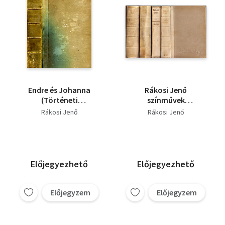
Endre és Johanna
Rákosi Jenő
(Történeti
színművek
szomorujáték öt
(4db.):Tágma királyné
Rákosi Jenő
Rákosi Jenő
felvonásban)
+ A szerelem iskolája +
Ida + Szinre szint
Előjegyezhető
Előjegyezhető
Előjegyzem
Előjegyzem