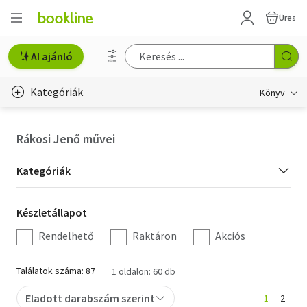
Üres
AI ajánló
Kategóriák
Könyv
Életmód, egészség
Rákosi Jenő művei
Erotika
Kategória
Kategóriák
Gyermek- és ifjúsági
szűrés
Készletállapot
Készletállapot
Hobbi, szabadidő
szűrés
Rendelhető
Raktáron
Akciós
Irodalom
Találatok száma: 87
1 oldalon: 60 db
Művészet
Eladott darabszám szerint
1
2
Szakkönyv