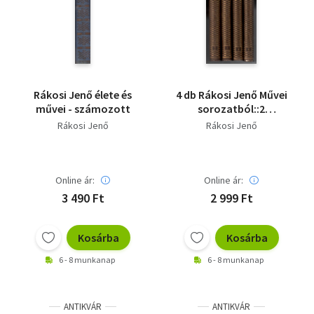
Rákosi Jenő élete és
4 db Rákosi Jenő Művei
művei - számozott
sorozatból::2
.Emlékezések II. + 4.:A
Rákosi Jenő
Rákosi Jenő
legnagyobb bolond I.,
+ 5.: A legnagyobb
bolond II. + 7.:
Aesopus/A szerelem
Online ár:
Online ár:
iskolája - saját fotóval
3 490 Ft
2 999 Ft
Kosárba
Kosárba
6 - 8 munkanap
6 - 8 munkanap
ANTIKVÁR
ANTIKVÁR