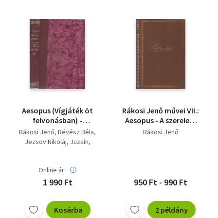
Aesopus (Vígjáték öt
Rákosi Jenő művei VII.:
felvonásban) -
Aesopus - A szerelem
Nyomor - A
iskolája
Rákosi Jenő
Révész Béla
Rákosi Jenő
végrendelet - Orosz
Jezsov Nikoláj
Juzsin
elbeszélők: (Siralmas
Szalagub
Szalárdi János
krónika/Isten ostora/A
bosszúálló/A
Online ár:
hózivatar) - Szalárdi
1 990 Ft
950 Ft - 990 Ft
János siralmas
krónikája
Kosárba
2 példány