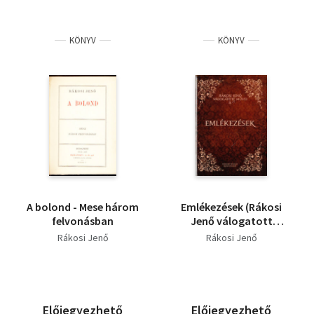
KÖNYV
KÖNYV
A bolond - Mese három
Emlékezések (Rákosi
felvonásban
Jenő válogatott
művei II.)
Rákosi Jenő
Rákosi Jenő
Előjegyezhető
Előjegyezhető