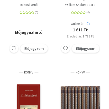
válogatott művei I.
Rákosi Jenő
William Shakespeare
Online ár:
1 611 Ft
Előjegyezhető
Eredeti ár: 1 789 Ft
Előjegyzem
Előjegyzem
KÖNYV
KÖNYV