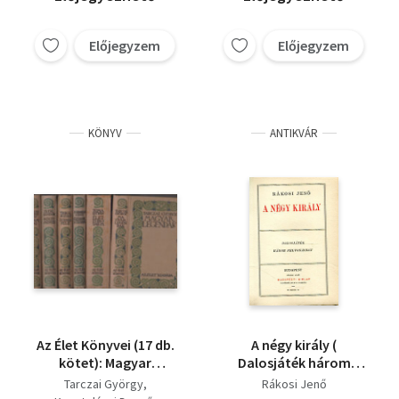
Előjegyzem
Előjegyzem
KÖNYV
ANTIKVÁR
Az Élet Könyvei (17 db.
A négy király (
kötet): Magyar
Dalosjáték három
legendák + Modern
felvonásban )
Tarczai György
Rákosi Jenő
költők + Kaleidoszkóp