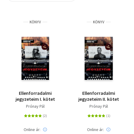
Szótár, nyelvkönyv
KÖNYV
KÖNYV
Tankönyv, segédkönyv
Társadalomtudomány
Természettudomány
Történelem
Vallás
Ellenforradalmi
Ellenforradalmi
jegyzeteim I. kötet
jegyzeteim II. kötet
Prónay Pál
Prónay Pál
Online ár:
Online ár: