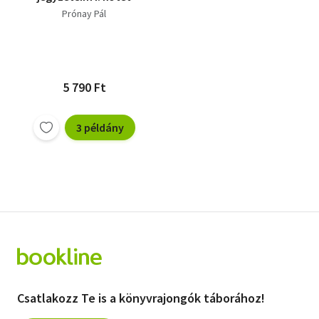
Prónay Pál
5 790 Ft
3 példány
Csatlakozz Te is a könyvrajongók táborához!