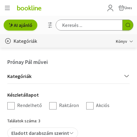
Üres
AI ajánló
Kategóriák
Könyv
Életmód, egészség
Prónay Pál művei
Erotika
Kategória
Kategóriák
Gyermek- és ifjúsági
szűrés
Készletállapot
Készletállapot
Hobbi, szabadidő
szűrés
Rendelhető
Raktáron
Akciós
Irodalom
Találatok száma: 3
Művészet
Eladott darabszám szerint
Szakkönyv