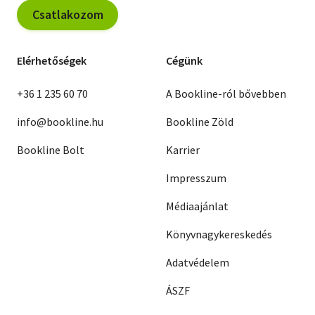
Csatlakozom
Elérhetőségek
Cégünk
+36 1 235 60 70
A Bookline-ról bővebben
info@bookline.hu
Bookline Zöld
Bookline Bolt
Karrier
Impresszum
Médiaajánlat
Könyvnagykereskedés
Adatvédelem
ÁSZF