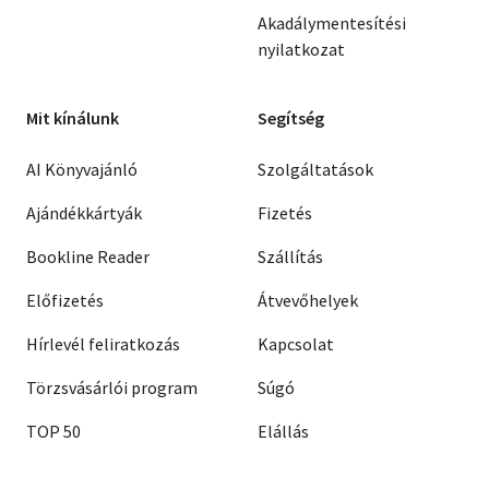
Akadálymentesítési
nyilatkozat
Mit kínálunk
Segítség
AI Könyvajánló
Szolgáltatások
Ajándékkártyák
Fizetés
Bookline Reader
Szállítás
Előfizetés
Átvevőhelyek
Hírlevél feliratkozás
Kapcsolat
Törzsvásárlói program
Súgó
TOP 50
Elállás