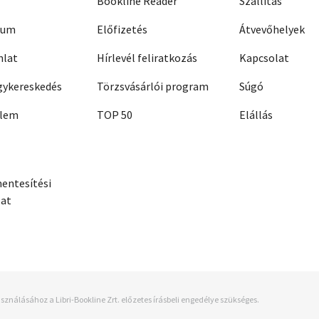
Bookline Reader
Szállítás
zum
Előfizetés
Átvevőhelyek
nlat
Hírlevél feliratkozás
Kapcsolat
ykereskedés
Törzsvásárlói program
Súgó
elem
TOP 50
Elállás
entesítési
zat
sználásához a Libri-Bookline Zrt. előzetes írásbeli engedélye szükséges.