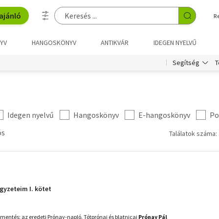
ajánló
R
YV
HANGOSKÖNYV
ANTIKVÁR
IDEGEN NYELVŰ
T
Segítség
Idegen nyelvű
Hangoskönyv
E-hangoskönyv
Po
ós
Találatok száma: 
gyzeteim I. kötet
tmentés: az eredeti Prónay-napló. Tótprónai és blatnicai
Prónay Pál