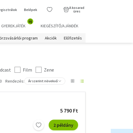
A kosarad
egisztrálok
Belépek
üres
új
GYEREKJÁTÉK
KIEGÉSZÍTŐ/AJÁNDÉK
örzsvásárlói program
Akciók
Előfizetés
dcast
Film
Zene
3
Rendezés:
Ár szerint növekvő
5 790 Ft
2 példány