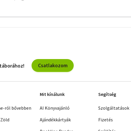
További
szűrők
Csatlakozom
 táborához!
Mit kínálunk
Segítség
ne-ról bővebben
AI Könyvajánló
Szolgáltatások
 Zöld
Ajándékkártyák
Fizetés