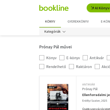
AI Könyv
KÖNYV
GYEREKKÖNYV
E-KÖN
Kategóriák
Prónay Pál művei
Könyv
E-könyv
Antikvár
Kategória
szűrés
További
Rendelhető
Raktáron
Akci
szűrők
ANTIKVÁR
Prónay Pál
Ellenforradalmi je
Erdélyi Szalon, 2025
Újabb szenzációs lele