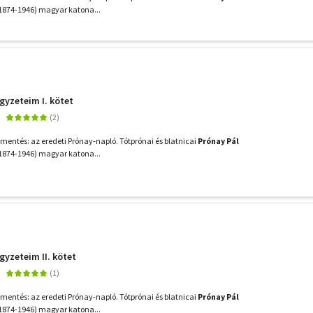
1874-1946) magyar katona...
gyzeteim I. kötet
tmentés: az eredeti Prónay-napló. Tótprónai és blatnicai
Prónay Pál
1874-1946) magyar katona...
gyzeteim II. kötet
tmentés: az eredeti Prónay-napló. Tótprónai és blatnicai
Prónay Pál
1874-1946) magyar katona...