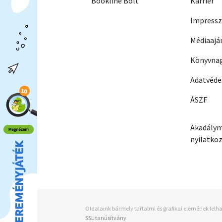
Bookline Bolt
Karrier
Impress
Médiaajá
Könyvnag
Adatvéd
ÁSZF
Akadálym
nyilatko
Oldalaink bármely tartalmi és grafikai elemének felha
SSL tanúsítvány