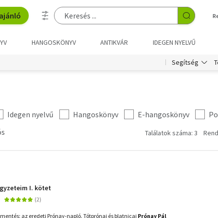
ajánló
R
YV
HANGOSKÖNYV
ANTIKVÁR
IDEGEN NYELVŰ
T
Segítség
Idegen nyelvű
Hangoskönyv
E-hangoskönyv
Po
ós
Találatok száma: 3
Rend
gyzeteim I. kötet
tmentés: az eredeti Prónay-napló. Tótprónai és blatnicai
Prónay Pál