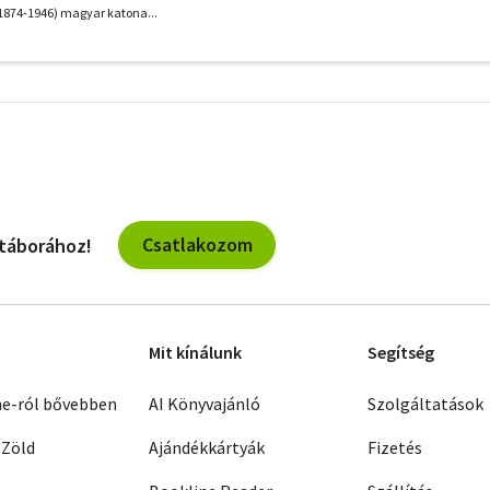
1874-1946) magyar katona...
További
szűrők
Csatlakozom
 táborához!
Mit kínálunk
Segítség
ne-ról bővebben
AI Könyvajánló
Szolgáltatások
 Zöld
Ajándékkártyák
Fizetés