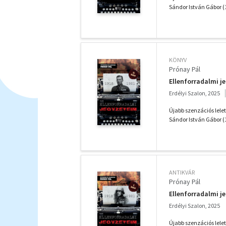
Sándor István Gábor (
KÖNYV
Prónay Pál
Ellenforradalmi je
Erdélyi Szalon, 2025
Újabb szenzációs lele
Sándor István Gábor (
ANTIKVÁR
Prónay Pál
Ellenforradalmi je
Erdélyi Szalon, 2025
Újabb szenzációs lele