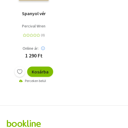
Spanyol vér
Percival Wren
Online ár:
1 290 Ft
Kosárba
Perceken belül