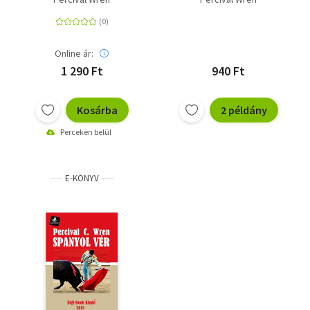
Online ár:
1 290 Ft
940 Ft
Kosárba
2 példány
Perceken belül
E-KÖNYV