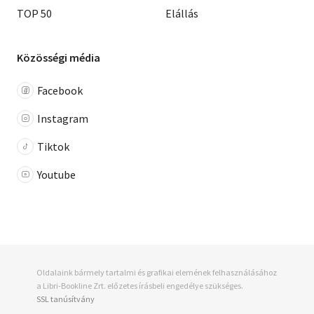
TOP 50
Elállás
Közösségi média
Facebook
Instagram
Tiktok
Youtube
Oldalaink bármely tartalmi és grafikai elemének felhasználásához
a Libri-Bookline Zrt. előzetes írásbeli engedélye szükséges.
SSL tanúsítvány