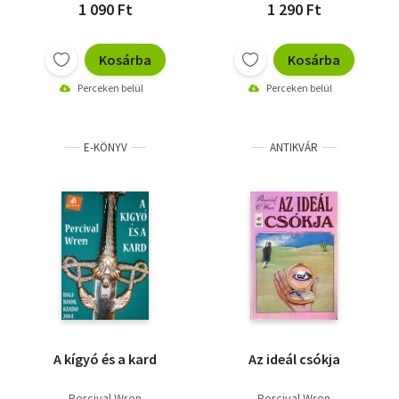
1 090 Ft
1 290 Ft
Kosárba
Kosárba
Perceken belül
Perceken belül
E-KÖNYV
ANTIKVÁR
A kígyó és a kard
Az ideál csókja
Percival Wren
Percival Wren