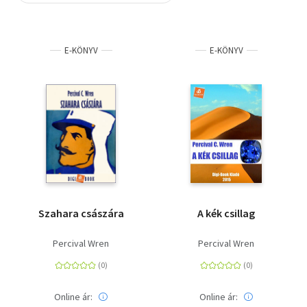
Szótár, nyelvkönyv
E-KÖNYV
E-KÖNYV
Tankönyv, segédkönyv
Társadalomtudomány
Természettudomány
Történelem
Vallás
Szahara császára
A kék csillag
Percival Wren
Percival Wren
Online ár:
Online ár: