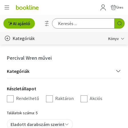
Üres
AI ajánló
Kategóriák
Könyv
Életmód, egészség
Percival Wren művei
Erotika
Kategória
Kategóriák
Gyermek- és ifjúsági
szűrés
Készletállapot
Készletállapot
Hobbi, szabadidő
szűrés
Rendelhető
Raktáron
Akciós
Irodalom
Találatok száma: 5
Művészet
Eladott darabszám szerint
Szakkönyv