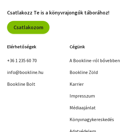
Csatlakozz Te is a könyvrajongók táborához!
Csatlakozom
Elérhetőségek
Cégünk
+36 1 235 60 70
A Bookline-ról bővebben
info@bookline.hu
Bookline Zöld
Bookline Bolt
Karrier
Impresszum
Médiaajánlat
Könyvnagykereskedés
Adatvédelem