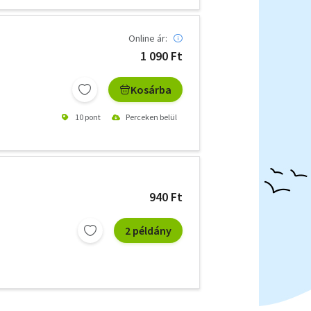
Online ár:
1 090 Ft
Kosárba
10 pont
Perceken belül
940 Ft
2 példány