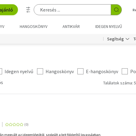
ajánló
R
YV
HANGOSKÖNYV
ANTIKVÁR
IDEGEN NYELVŰ
T
Segítség
Idegen nyelvű
Hangoskönyv
E-hangoskönyv
Po
ós
Találatok száma: 5
án megvált az idegenlégiótól, szolgált a brit földerítő lovasságban,