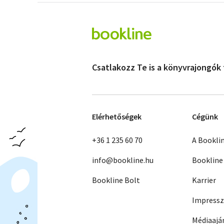
Csatlakozz Te is a könyvrajongók
Elérhetőségek
Cégünk
+36 1 235 60 70
A Bookli
info@bookline.hu
Bookline
Bookline Bolt
Karrier
Impress
Médiaajá