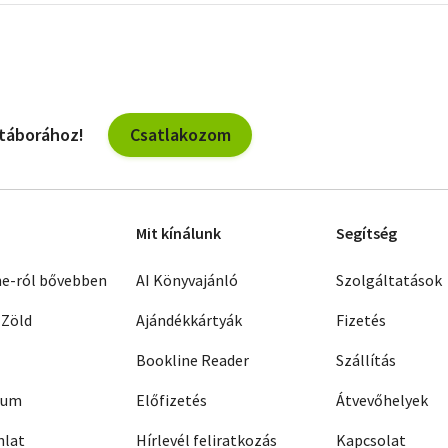
szűrők
Csatlakozom
 táborához!
Mit kínálunk
Segítség
ne-ról bővebben
AI Könyvajánló
Szolgáltatások
 Zöld
Ajándékkártyák
Fizetés
Bookline Reader
Szállítás
zum
Előfizetés
Átvevőhelyek
nlat
Hírlevél feliratkozás
Kapcsolat