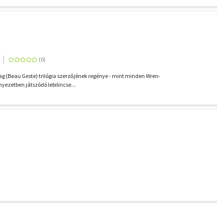
lag (Beau Geste) trilógia szerzőjének regénye - mint minden Wren-
nyezetben játszódó lebilincse...
További