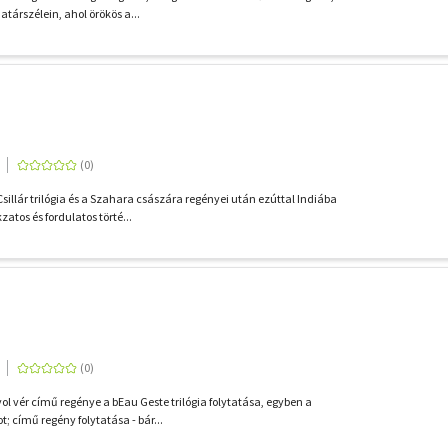
társzélein, ahol örökös a...
sillár trilógia és a Szahara császára regényei után ezúttal Indiába
zatos és fordulatos törté...
ol vér című regénye a bEau Geste trilógia folytatása, egyben a
; című regény folytatása - bár...