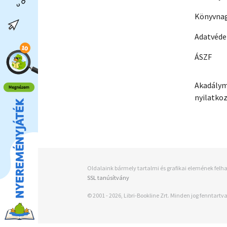
Könyvnag
Adatvéd
ÁSZF
Akadálym
nyilatko
Oldalaink bármely tartalmi és grafikai elemének felha
SSL tanúsítvány
© 2001 - 2026, Libri-Bookline Zrt. Minden jog fenntartva