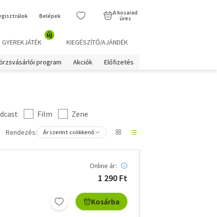
A kosarad
egisztrálok
Belépek
üres
új
GYEREKJÁTÉK
KIEGÉSZÍTŐ/AJÁNDÉK
örzsvásárlói program
Akciók
Előfizetés
dcast
Film
Zene
Rendezés:
Ár szerint csökkenő
Online ár:
1 290 Ft
Kosárba