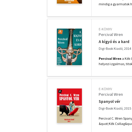
mindig a gyarmatok ha
E-KÖNYV
Percival Wren
A kígyó és a kard
Digi-Book Kiadó, 2014
Percival Wren
a Kék C
helyezi izgalmas, titok
E-KÖNYV
Percival Wren
Spanyol vér
Digi-Book Kiadó, 2015
Percival C. Wren Spany
&quot;Kék Csillag&quot