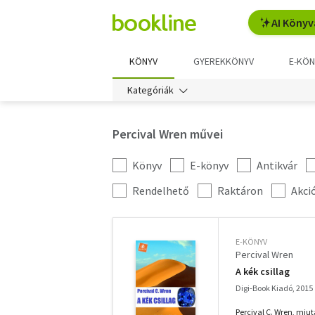
AI Könyv
KÖNYV
GYEREKKÖNYV
E-KÖN
Kategóriák
Percival Wren művei
Könyv
E-könyv
Antikvár
Kategória
szűrés
További
Rendelhető
Raktáron
Akci
szűrők
E-KÖNYV
Percival Wren
A kék csillag
Digi-Book Kiadó, 2015
Percival C. Wren, miut