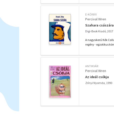
E-KÖNYV
Percival Wren
Szahara császára
Digi-Book Kiadó, 2017
A nagysikerű Kék Csil
regény - egzotikus kör
ANTIKVÁR
Percival Wren
Az ideál csókja
Zrínyi Nyomda, 1990