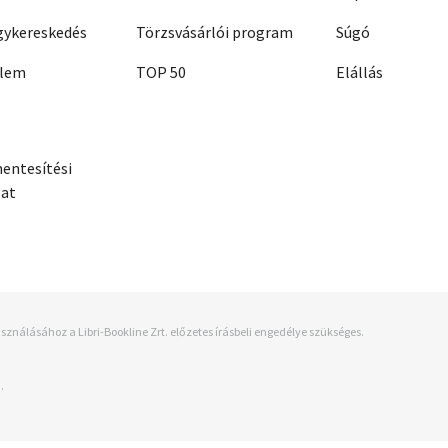
ykereskedés
Törzsvásárlói program
Súgó
elem
TOP 50
Elállás
entesítési
zat
sználásához a Libri-Bookline Zrt. előzetes írásbeli engedélye szükséges.
.