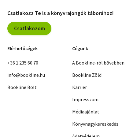
Csatlakozz Te is a könyvrajongók táborához!
Csatlakozom
Elérhetőségek
Cégünk
+36 1 235 60 70
A Bookline-ról bővebben
info@bookline.hu
Bookline Zöld
Bookline Bolt
Karrier
Impresszum
Médiaajánlat
Könyvnagykereskedés
Adatvédelem