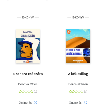
Szótár, nyelvkönyv
E-KÖNYV
E-KÖNYV
Tankönyv, segédkönyv
Társadalomtudomány
Természettudomány
Történelem
Vallás
Szahara császára
A kék csillag
Percival Wren
Percival Wren
Online ár:
Online ár: