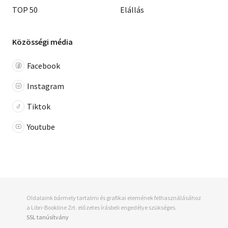
TOP 50
Elállás
Közösségi média
Facebook
Instagram
Tiktok
Youtube
Oldalaink bármely tartalmi és grafikai elemének felhasználásához
a Libri-Bookline Zrt. előzetes írásbeli engedélye szükséges.
SSL tanúsítvány