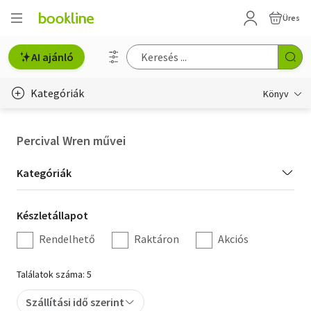
Üres
AI ajánló
Kategóriák
Könyv
Életmód, egészség
Percival Wren művei
Erotika
Kategória
Kategóriák
Gyermek- és ifjúsági
szűrés
Készletállapot
Készletállapot
Hobbi, szabadidő
szűrés
Rendelhető
Raktáron
Akciós
Irodalom
Találatok száma: 5
Művészet
Szállítási idő szerint
Szakkönyv