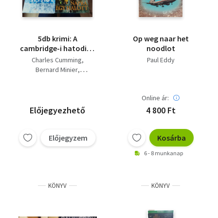
5db krimi: A
Op weg naar het
cambridge-i hatodik+
noodlot
A fagy+ Minden napra
Charles Cumming
Paul Eddy
egy halott+ Merj
Bernard Minier
meghalni+ Londoni
Kathy Reichs
Paul Eddy
hidak (könyvcsomag)
James Patterson
Online ár:
Előjegyezhető
4 800 Ft
Előjegyzem
Kosárba
6 - 8 munkanap
KÖNYV
KÖNYV