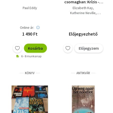
csomagban: Krízis - A
mandragóra-
Paul Eddy
Elizabeth Kay
összeesküvés -
Katherine Neville
Elmepalota - Nyolc -
Steve Pieczenik
Hét hazugság
Paul Eddy
Frank Gardner
Online ár:
1 490 Ft
Előjegyezhető
Kosárba
Előjegyzem
6 - 8 munkanap
KÖNYV
ANTIKVÁR