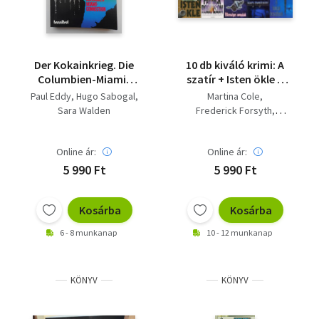
Der Kokainkrieg. Die
10 db kiváló krimi: A
Columbien-Miami-
szatír + Isten ökle +
Connection
Repülő koporsó + Merj
Paul Eddy
Hugo Sabogal
Martina Cole
meghalni! +
Sara Walden
Frederick Forsyth
Tengerészbecsület +
Michael Crichton
Az utolsó sámán + A
Patrick Robinson
holtak beszélnek +
Online ár:
Online ár:
Douglas Scott
Ellenséges vonalak +
Nancy Taylor Rosenberg
5 990 Ft
5 990 Ft
Enyhítő körülmények +
Kathy Reichs
Űzött vad
Barbara Wood
Kosárba
Kosárba
Graham Hurley
Paul Eddy
6 - 8 munkanap
10 - 12 munkanap
KÖNYV
KÖNYV