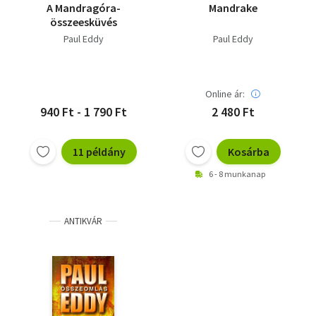
A Mandragóra-
Mandrake
összeesküvés
Paul Eddy
Paul Eddy
Online ár:
940 Ft - 1 790 Ft
2 480 Ft
11 példány
Kosárba
6 - 8 munkanap
ANTIKVÁR