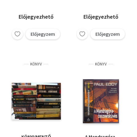
Lélekölő múlt;
Erica Spindler
Meztelenül a halálba
J. D. Robb (Nora Roberts)
Előjegyezhető
Előjegyezhető
Előjegyzem
Előjegyzem
KÖNYV
KÖNYV
KÖNYVMENTŐ
A Mandragóra-