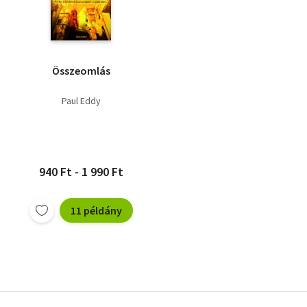
Összeomlás
Paul Eddy
940 Ft - 1 990 Ft
11 példány