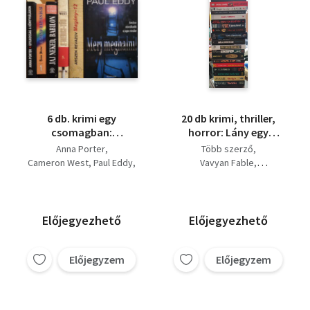
6 db. krimi egy
20 db krimi, thriller,
csomagban:
horror: Lány egy
Gyilkosság a
vonaton+Vakvágta+Kedven
Anna Porter
Több szerző
könyvvásáron - A
nővér+Határtalanok+Amíg
Cameron West
Paul Eddy
Vavyan Fable
Medici-tőr - Merj
a lányod voltam
David Mason
Brian Moore
John Connolly
meghalni! - Jaj neked,
Arszen Revazov
George Pelecanos
Babilon! - A csend
Paul Eddy
hazugságai - Magány-
James Grippando
Előjegyezhető
Előjegyezhető
12
Csabai Márk
Előjegyzem
Előjegyzem