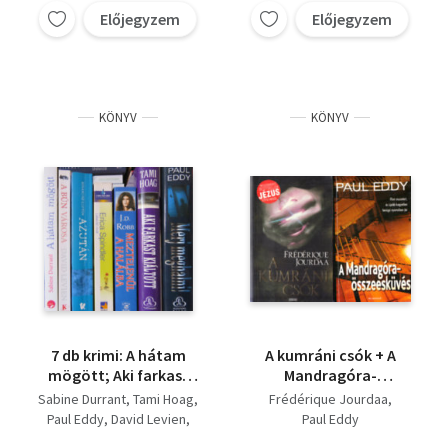
Összeomlás,
Előjegyzem
Előjegyzem
Cigányátok, Váratlan
fordulat,
Közellenségek,
KÖNYV
KÖNYV
7 db krimi: A hátam
A kumráni csók + A
mögött; Aki farkast
Mandragóra-
kiáltott; Merj
összeesküvés
Sabine Durrant
Tami Hoag
Frédérique Jourdaa
meghalni!; A bűn
Paul Eddy
David Levien
Paul Eddy
városa; Azután;
Rosamund Lupton