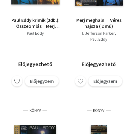
Paul Eddy krimik (2db.):
Merj meghalni + Véres
Összeomlás + Merj
hajsza ( 2 mű)
meghalni!
Paul Eddy
T. Jefferson Parker
Paul Eddy
Előjegyezhető
Előjegyezhető
Előjegyzem
Előjegyzem
KÖNYV
KÖNYV