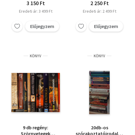
3 150 Ft
2 250 Ft
Eredeti ár: 3 499 Ft
Eredeti ár: 2 499 Ft
Előjegyzem
Előjegyzem
KÖNYV
KÖNYV
9 db regény:
20db-os
Szörnyetegek
szórakoztatóirodalmi