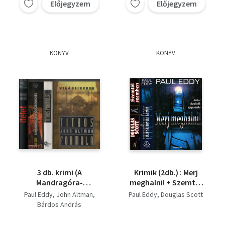
Előjegyzem
Előjegyzem
KÖNYV
KÖNYV
3 db. krimi (A
Krimik (2db.) : Merj
Mandragóra-
meghalni! + Szemtől
összeesküvés + Titkos
szemben
Paul Eddy
John Altman
Paul Eddy
Douglas Scott
formula + Ítélet)
Bárdos András