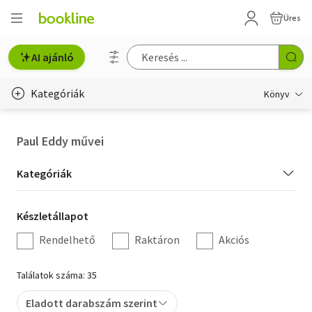
Üres
AI ajánló
Kategóriák
Könyv
Életmód, egészség
Paul Eddy művei
Erotika
Kategória
Kategóriák
Gyermek- és ifjúsági
szűrés
Készletállapot
Készletállapot
Hobbi, szabadidő
szűrés
Rendelhető
Raktáron
Akciós
Irodalom
Találatok száma: 35
Művészet
Eladott darabszám szerint
Szakkönyv