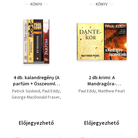
KÖNYV
KÖNYV
4 db. kalandregény (A
2 db.krimi: A
parfüm + Összeomlás
Mandragóra-
+ Flashman + Tibet
összeesküvés + A
Patrick Süskind
Paul Eddy
Paul Eddy
Matthew Pearl
rózsája)
Dante-kör
George MacDonald Fraser
Lionel Davidson
Előjegyezhető
Előjegyezhető