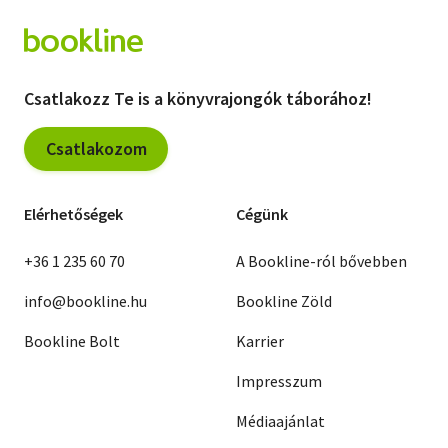
Csatlakozz Te is a könyvrajongók táborához!
Csatlakozom
Elérhetőségek
Cégünk
+36 1 235 60 70
A Bookline-ról bővebben
info@bookline.hu
Bookline Zöld
Bookline Bolt
Karrier
Impresszum
Médiaajánlat