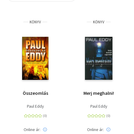
Szótár, nyelvkönyv
KÖNYV
KÖNYV
Tankönyv, segédkönyv
Társadalomtudomány
Természettudomány
Történelem
Vallás
Összeomlás
Merj meghalni!
Paul Eddy
Paul Eddy
Online ár:
Online ár: