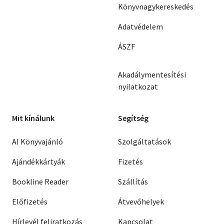
Könyvnagykereskedés
Adatvédelem
ÁSZF
Akadálymentesítési
nyilatkozat
Mit kínálunk
Segítség
AI Könyvajánló
Szolgáltatások
Ajándékkártyák
Fizetés
Bookline Reader
Szállítás
Előfizetés
Átvevőhelyek
Hírlevél feliratkozás
Kapcsolat