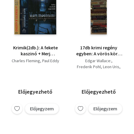
Krimik(2db.): A fekete
17db krimi regény
kaszinó + Merj
egyben: A vörös kör +
meghalni
Csernobil + Exodus +
Charles Fleming
Paul Eddy
Edgar Wallace:
Életre-halálra +
Frederik Pohl
Leon Uris
Özönvíz + Harc az
Charles Lichtman
életért +
Lewis Gannett
Kriplikommandó +
Steve Alten
Vavyen Fable
Isten ökle + Pokoli
Forsyth Frederick
Előjegyezhető
Előjegyezhető
porond + A Medici-tőr
Mario Puzo
+ Elhantolt igazság +
Cameron West
Tami Hoag
Másodállása gyilkos +
Előjegyzem
Előjegyzem
Simon Kernick
Éjszakai portás I-II + Az
John le Carré
ördög játszótere
Norman Lang
Jilliane Hoffman
Harlan, Coben
Paul Eddy