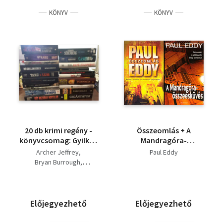
KÖNYV
KÖNYV
20 db krimi regény -
Összeomlás + A
könyvcsomag: Gyilkos
Mandragóra-
vágy, Indiai feleség, A
összeesküvés
Archer Jeffrey
Paul Eddy
jó farkas, Szinbio,
Bryan Burrough
Repülő koporsó,
Fossum, Karin
Halálos hajsza,
James Follett
Paul Eddy
Végítélet, A
tizenkettedik kártya,
Előjegyezhető
Előjegyezhető
Futótűz, Az eltűnt
bizonyíték,