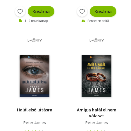
Kosárba
Kosárba
1 - 2 munkanap
Perceken belül
E-KÖNYV
E-KÖNYV
Halál első látásra
Amíg a halál el nem
választ
Peter James
Peter James