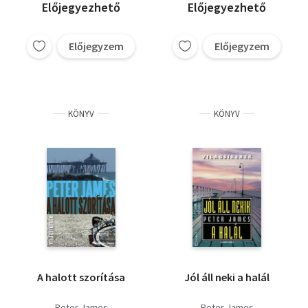
Előjegyezhető
Előjegyezhető
Előjegyzem
Előjegyzem
KÖNYV
KÖNYV
A halott szorítása
Jól áll neki a halál
Peter James
Peter James