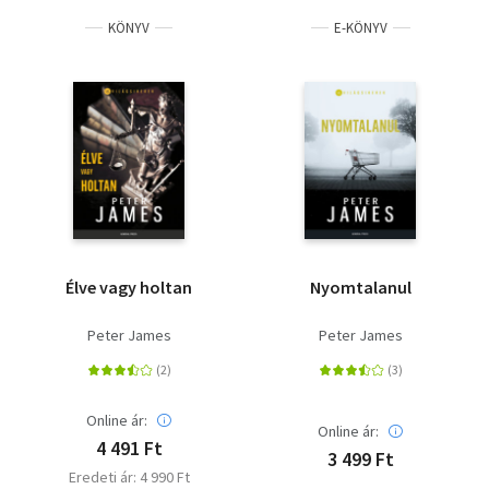
KÖNYV
E-KÖNYV
Élve vagy holtan
Nyomtalanul
Peter James
Peter James
Online ár:
Online ár:
4 491 Ft
3 499 Ft
Eredeti ár: 4 990 Ft