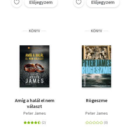
Előjegyzem
Előjegyzem
KÖNYV
KÖNYV
Amíg a halál el nem
Rögeszme
választ
Peter James
Peter James