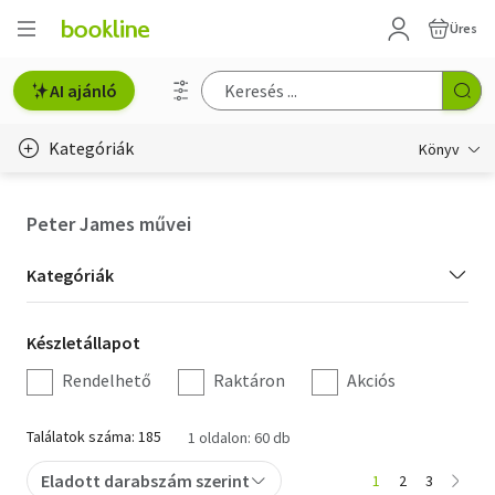
Üres
AI ajánló
Kategóriák
Könyv
Életmód, egészség
Peter James művei
Erotika
Kategória
Kategóriák
Gyermek- és ifjúsági
szűrés
Készletállapot
Készletállapot
Hobbi, szabadidő
szűrés
Rendelhető
Raktáron
Akciós
Irodalom
Találatok száma: 185
1 oldalon: 60 db
Művészet
Eladott darabszám szerint
1
2
3
Szakkönyv