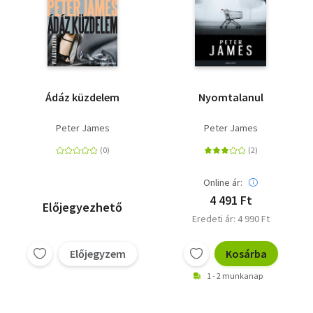
Ádáz küzdelem
Nyomtalanul
Peter James
Peter James
Online ár:
4 491 Ft
Előjegyezhető
Eredeti ár: 4 990 Ft
Előjegyzem
Kosárba
1 - 2 munkanap