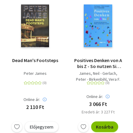
Dead Man's Footsteps
Positives Denken von A
bis Z - So nutzen Sie
die Kraft des Wortes,
Peter James
James, Neil - Gerlach,
um Ihr Leben zu
Peter - Birkenbihl, Vera F.
ändern
Online ár:
Online ár:
3 066 Ft
2 110 Ft
Eredeti ár: 3 227 Ft
Előjegyzem
Kosárba