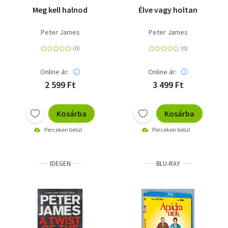
Meg kell halnod
Élve vagy holtan
Peter James
Peter James
Online ár:
Online ár:
2 599 Ft
3 499 Ft
Kosárba
Kosárba
Perceken belül
Perceken belül
IDEGEN
BLU-RAY