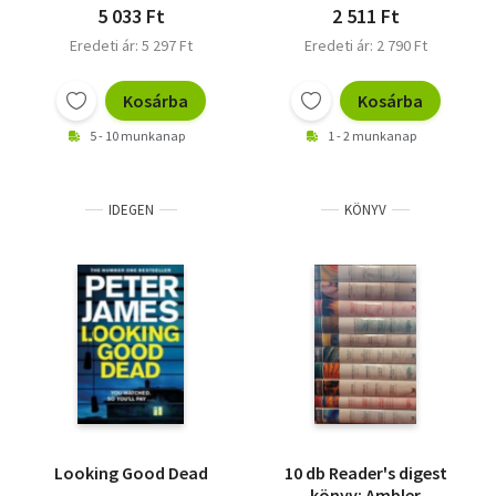
5 033 Ft
2 511 Ft
Eredeti ár: 5 297 Ft
Eredeti ár: 2 790 Ft
Kosárba
Kosárba
5 - 10 munkanap
1 - 2 munkanap
IDEGEN
KÖNYV
Looking Good Dead
10 db Reader's digest
könyv: Ambler