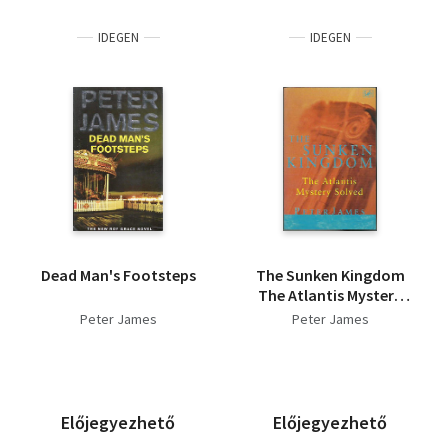
IDEGEN
IDEGEN
Dead Man's Footsteps
The Sunken Kingdom
The Atlantis Mystery
Solved
Peter James
Peter James
Előjegyezhető
Előjegyezhető