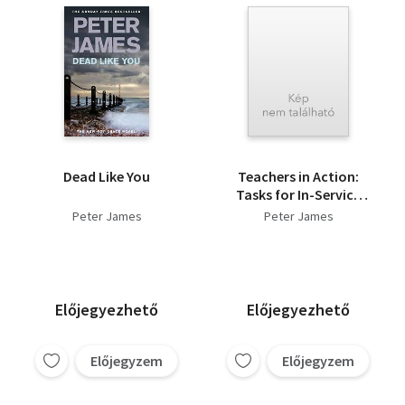
Dead Like You
Teachers in Action:
Tasks for In-Service
Language Teacher
Peter James
Peter James
Education and
Development
(Cambridge Teacher
Training and
Development
Előjegyezhető
Előjegyezhető
Előjegyzem
Előjegyzem