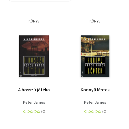
Szótár, nyelvkönyv
KÖNYV
KÖNYV
Tankönyv, segédkönyv
Társadalomtudomány
Természettudomány
Történelem
Vallás
A bosszú játéka
Könnyű léptek
Peter James
Peter James