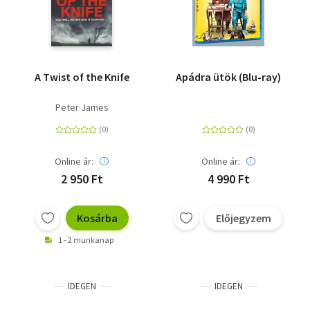
A Twist of the Knife
Apádra ütök (Blu-ray)
Peter James
Online ár:
Online ár:
2 950 Ft
4 990 Ft
Kosárba
Előjegyzem
1 - 2 munkanap
IDEGEN
IDEGEN