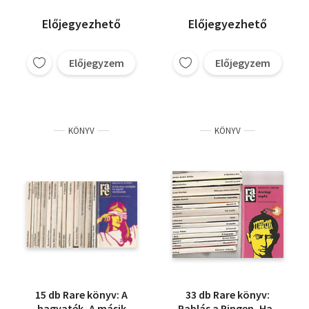
Előjegyezhető
Előjegyezhető
Előjegyzem
Előjegyzem
KÖNYV
KÖNYV
15 db Rare könyv: A
33 db Rare könyv:
hagyaték, A másik
Rablás a Ringen, Halj