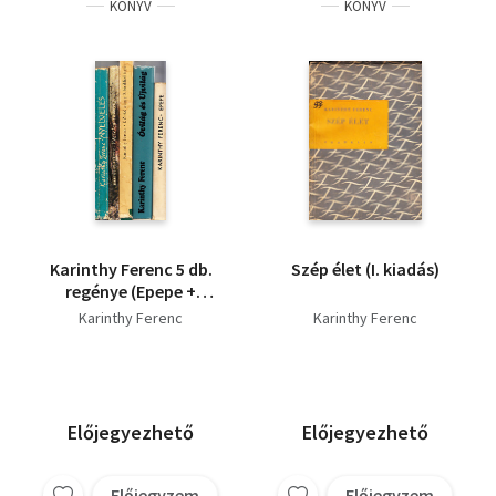
KÖNYV
KÖNYV
Karinthy Ferenc 5 db.
Szép élet (I. kiadás)
regénye (Epepe +
Óvilág és Újvilág + Ez-
Karinthy Ferenc
Karinthy Ferenc
az avagy a bicikliző
tigris + Végtelen
szőnyeg + Nyelvelés)
Előjegyezhető
Előjegyezhető
Előjegyzem
Előjegyzem