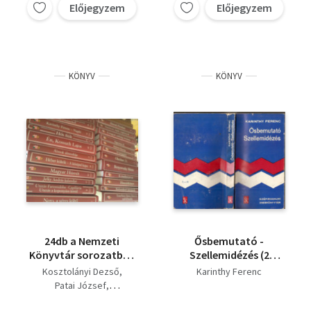
Előjegyzem
Előjegyzem
KÖNYV
KÖNYV
24db a Nemzeti
Ősbemutató -
Könyvtár sorozatból:
Szellemidézés (2
Nero a véres
regény)
Kosztolányi Dezső
Karinthy Ferenc
költő/Pacsirta/Édes
Patai József
Anna- Héber költők/A
Asbóth János
középső kapu- Álmok