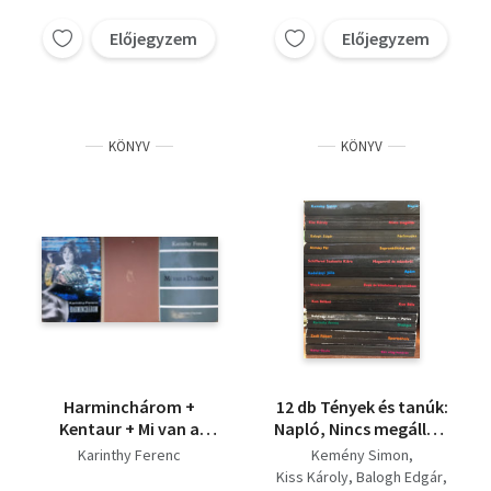
Előjegyzem
Előjegyzem
KÖNYV
KÖNYV
Harminchárom +
12 db Tények és tanúk:
Kentaur + Mi van a
Napló, Nincs megállás,
Dunában?
Férfimunka,
Karinthy Ferenc
Kemény Simon
Sopronkőhidai napló,
Kiss Károly
Balogh Edgár