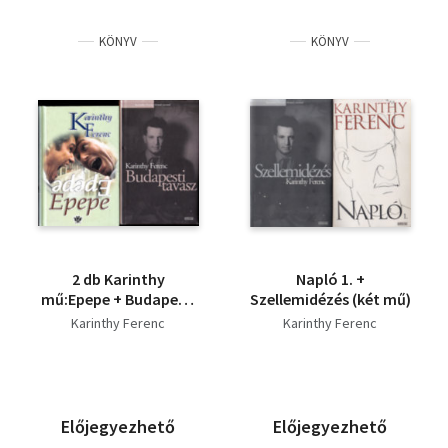
KÖNYV
KÖNYV
2 db Karinthy
Napló 1. +
mű:Epepe + Budapesti
Szellemidézés (két mű)
tavasz
Karinthy Ferenc
Karinthy Ferenc
Előjegyezhető
Előjegyezhető