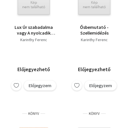
Lux Úr szabadalma
Ősbemutató -
vagy A nyolcadik
Szellemidézés
mennyország
Karinthy Ferenc
Karinthy Ferenc
Előjegyezhető
Előjegyezhető
Előjegyzem
Előjegyzem
KÖNYV
KÖNYV