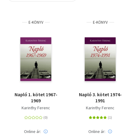
Szótár, nyelvkönyv
E-KÖNYV
E-KÖNYV
Tankönyv, segédkönyv
Társadalomtudomány
Természettudomány
Történelem
Vallás
Napló 1. kötet 1967-
Napló 3. kötet 1974-
1969
1991
Karinthy Ferenc
Karinthy Ferenc
Online ár:
Online ár: