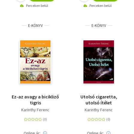
Perceken belül
Perceken belül
E-KÖNYV
E-KÖNYV
Ez-az avagy a bicikliző
Utolsó cigaretta,
tigris
utolsó ítélet
Karinthy Ferenc
Karinthy Ferenc
Online ár:
Online ár: