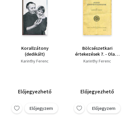
Korallzátony
Bölcsészetkari
(dedikált)
értekezések 7. - Olasz
jövevényszavaink
Karinthy Ferenc
Karinthy Ferenc
Előjegyezhető
Előjegyezhető
Előjegyzem
Előjegyzem