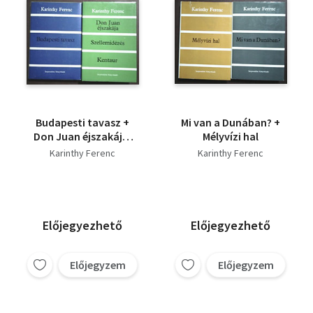
Budapesti tavasz +
Mi van a Dunában? +
Don Juan éjszakája,
Mélyvízi hal
Szellemidézés,
Karinthy Ferenc
Karinthy Ferenc
Kentaur
Előjegyezhető
Előjegyezhető
Előjegyzem
Előjegyzem