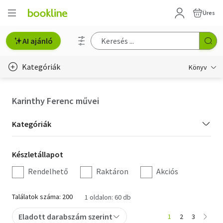
Üres
AI ajánló
Kategóriák
Könyv
Életmód, egészség
Karinthy Ferenc művei
Erotika
Kategória
Kategóriák
Gyermek- és ifjúsági
szűrés
Készletállapot
Készletállapot
Hobbi, szabadidő
szűrés
Rendelhető
Raktáron
Akciós
Irodalom
Találatok száma: 200
1 oldalon: 60 db
Művészet
Eladott darabszám szerint
1
2
3
Szakkönyv