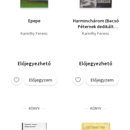
Günter de Bruyn
Salvador Maldonado
Hans Erich Nossack
Epepe
Harminchárom (Bacsó
Bacsó Péter
Péternek dedikált
Christoper Diable
példány)
Karinthy Ferenc
Bor Ambrus
Karinthy Ferenc
Ember Mária
Előjegyezhető
Előjegyezhető
Előjegyzem
Előjegyzem
KÖNYV
KÖNYV