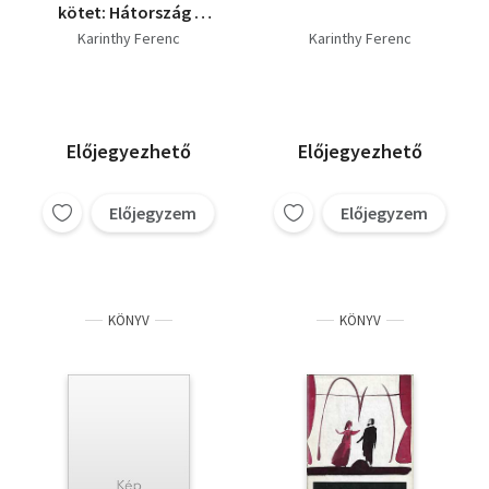
kötet: Hátország -
Leánykereskedő - Mi
Karinthy Ferenc
Karinthy Ferenc
van a Dunában? -
Ősbemutató -
Leányfalu és vidéke
Előjegyezhető
Előjegyezhető
Előjegyzem
Előjegyzem
KÖNYV
KÖNYV