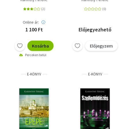
Online ár:
1 100 Ft
Előjegyezhető
Kosárba
Előjegyzem
Perceken belül
E-KÖNYV
E-KÖNYV