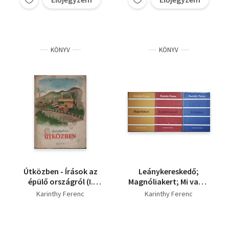
KÖNYV
KÖNYV
Útközben - Írások az
Leánykereskedő;
épülő országról (I.
Magnóliakert; Mi van a
kiadás)
Dunában?; Révkalauz;
Karinthy Ferenc
Karinthy Ferenc
Szabad rablás