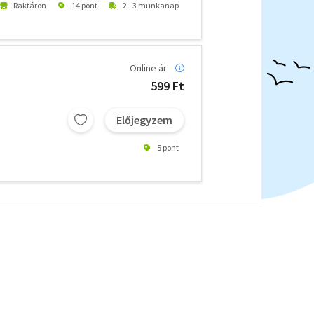
Raktáron
14 pont
2 - 3 munkanap
Online ár:
599 Ft
Előjegyzem
5 pont