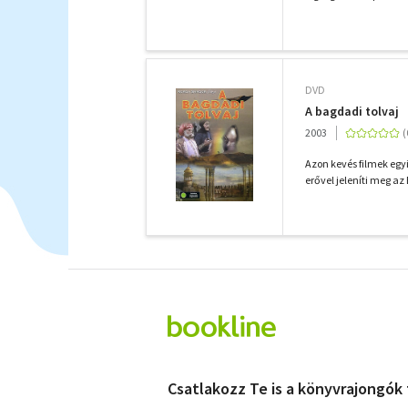
DVD
A bagdadi tolvaj
2003
Azon kevés filmek egy
erővel jeleníti meg az
Csatlakozz Te is a könyvrajongók