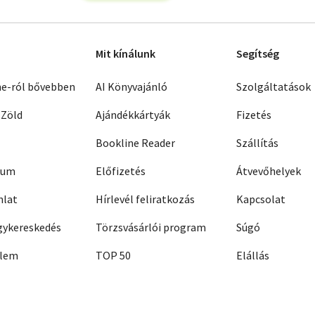
Mit kínálunk
Segítség
ne-ról bővebben
AI Könyvajánló
Szolgáltatások
 Zöld
Ajándékkártyák
Fizetés
Bookline Reader
Szállítás
zum
Előfizetés
Átvevőhelyek
nlat
Hírlevél feliratkozás
Kapcsolat
ykereskedés
Törzsvásárlói program
Súgó
elem
TOP 50
Elállás