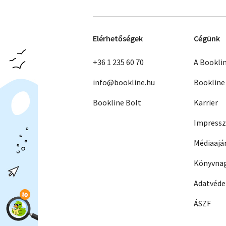
Elérhetőségek
Cégünk
+36 1 235 60 70
A Bookli
info@bookline.hu
Bookline
Bookline Bolt
Karrier
Impress
Médiaajá
Könyvnag
Adatvéd
ÁSZF