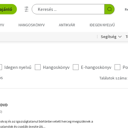
ajánló
R
YV
HANGOSKÖNYV
ANTIKVÁR
IDEGEN NYELVŰ
T
Segítség
Idegen nyelvű
Hangoskönyv
E-hangoskönyv
Po
ós
Találatok száma:
- DVD
 tolvaj és az igazságtalanul börtönbe vetett herceg megszöknek a
kalandok és csodák övezte útj...