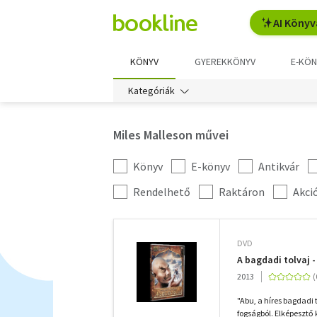
AI Könyv
KÖNYV
GYEREKKÖNYV
E-KÖN
Kategóriák
Miles Malleson művei
Könyv
E-könyv
Antikvár
Kategória
szűrés
További
Rendelhető
Raktáron
Akci
szűrők
DVD
A bagdadi tolvaj 
2013
"Abu, a híres bagdadi
fogságból. Elképesztő 