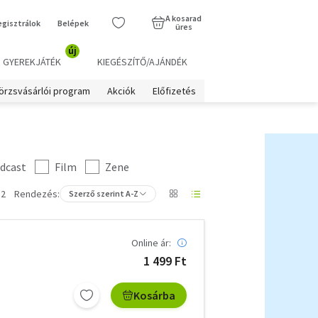
A kosarad
egisztrálok
Belépek
üres
új
GYEREKJÁTÉK
KIEGÉSZÍTŐ/AJÁNDÉK
örzsvásárlói program
Akciók
Előfizetés
dcast
Film
Zene
 2
Rendezés:
Szerző szerint A-Z
Online ár:
1 499 Ft
Kosárba