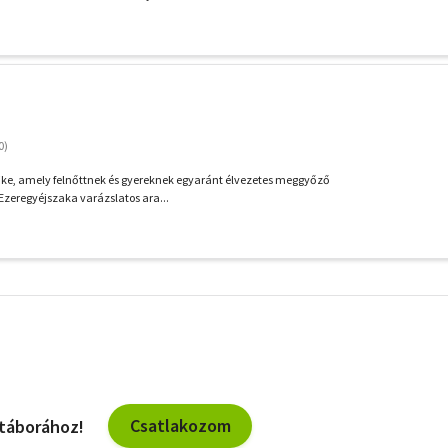
ike, amely felnőttnek és gyereknek egyaránt élvezetes meggyőző
 Ezeregyéjszaka varázslatos ara...
További
szűrők
Csatlakozom
 táborához!