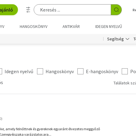
ajánló
R
YV
HANGOSKÖNYV
ANTIKVÁR
IDEGEN NYELVŰ
T
Segítség
Idegen nyelvű
Hangoskönyv
E-hangoskönyv
Po
ós
Találatok sz
ike, amely felnőttnek és gyereknek egyaránt élvezetes meggyőző
 Ezeregyéjszaka varázslatos ara...