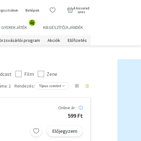
A kosarad
egisztrálok
Belépek
üres
új
GYEREKJÁTÉK
KIEGÉSZÍTŐ/AJÁNDÉK
örzsvásárlói program
Akciók
Előfizetés
dcast
Film
Zene
áma: 2
Rendezés:
Típus szerint
Online ár:
599 Ft
Előjegyzem