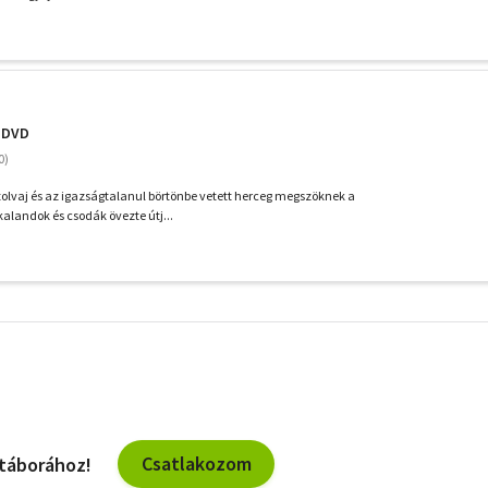
- DVD
 tolvaj és az igazságtalanul börtönbe vetett herceg megszöknek a
kalandok és csodák övezte útj...
További
szűrők
Csatlakozom
 táborához!