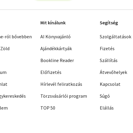
Mit kínálunk
Segítség
ne-ról bővebben
AI Könyvajánló
Szolgáltatások
 Zöld
Ajándékkártyák
Fizetés
Bookline Reader
Szállítás
zum
Előfizetés
Átvevőhelyek
nlat
Hírlevél feliratkozás
Kapcsolat
ykereskedés
Törzsvásárlói program
Súgó
elem
TOP 50
Elállás