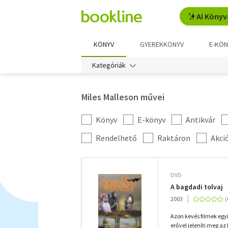
AI Könyv
KÖNYV
GYEREKKÖNYV
E-KÖN
Kategóriák
Miles Malleson művei
Könyv
E-könyv
Antikvár
Kategória
szűrés
További
Rendelhető
Raktáron
Akci
szűrők
DVD
A bagdadi tolvaj
2003
Azon kevés filmek egy
erővel jeleníti meg az