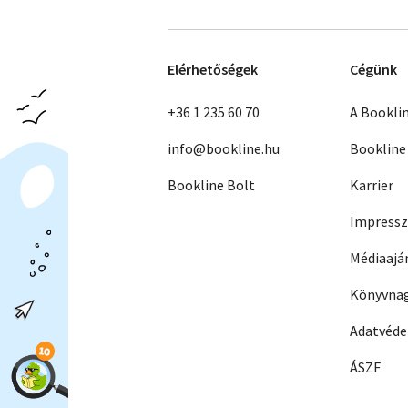
Elérhetőségek
Cégünk
+36 1 235 60 70
A Bookli
info@bookline.hu
Bookline
Bookline Bolt
Karrier
Impress
Médiaajá
Könyvnag
Adatvéd
ÁSZF