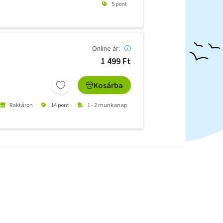
5 pont
Online ár:
1 499 Ft
Kosárba
Raktáron
14 pont
1 - 2 munkanap