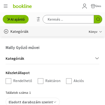
Üres
AI ajánló
Kategóriák
Könyv
Életmód, egészség
Mally Győző művei
Erotika
Kategória
Kategóriák
Gyermek- és ifjúsági
szűrés
Készletállapot
Készletállapot
Hobbi, szabadidő
szűrés
Rendelhető
Raktáron
Akciós
Irodalom
Találatok száma: 1
Művészet
Eladott darabszám szerint
Szakkönyv