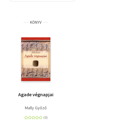
Szótár, nyelvkönyv
KÖNYV
Tankönyv, segédkönyv
Társadalomtudomány
Természettudomány
Történelem
Vallás
Agade végnapjai
Mally Győző