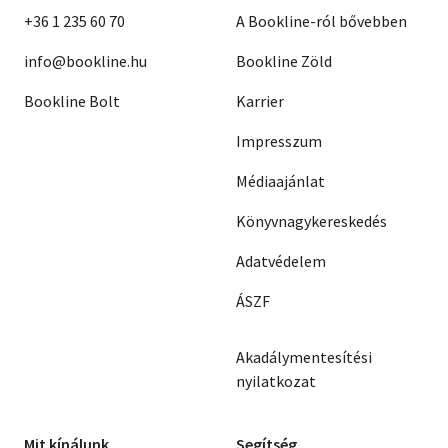
+36 1 235 60 70
A Bookline-ról bővebben
info@bookline.hu
Bookline Zöld
Bookline Bolt
Karrier
Impresszum
Médiaajánlat
Könyvnagykereskedés
Adatvédelem
ÁSZF
Akadálymentesítési
nyilatkozat
Mit kínálunk
Segítség