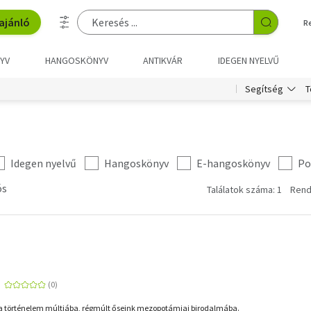
ajánló
R
YV
HANGOSKÖNYV
ANTIKVÁR
IDEGEN NYELVŰ
T
Segítség
Idegen nyelvű
Hangoskönyv
E-hangoskönyv
Po
ós
Találatok száma: 1
Rend
 történelem múltjába, régmúlt őseink mezopotámiai birodalmába.