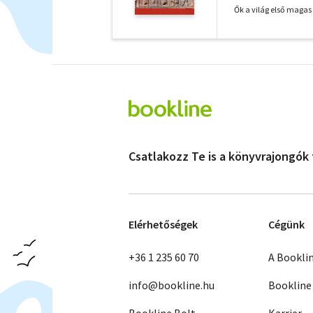
Ők a világ első magas 
Csatlakozz Te is a könyvrajongók
Elérhetőségek
Cégünk
+36 1 235 60 70
A Bookli
info@bookline.hu
Bookline