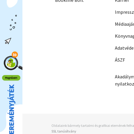
Bookline Bolt
Karrier
Impress
Médiaajá
Könyvnag
Adatvéd
ÁSZF
Akadálym
nyilatko
Oldalaink bármely tartalmi és grafikai elemének felha
SSL tanúsítvány