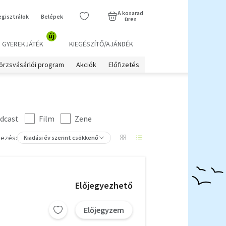
A kosarad
egisztrálok
Belépek
üres
új
GYEREKJÁTÉK
KIEGÉSZÍTŐ/AJÁNDÉK
örzsvásárlói program
Akciók
Előfizetés
dcast
Film
Zene
ezés:
Kiadási év szerint csökkenő
Előjegyezhető
Előjegyzem