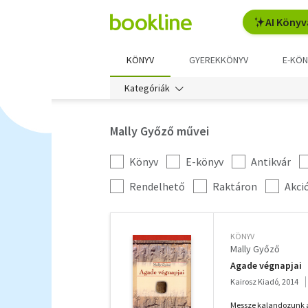
AI Könyv
KÖNYV
GYEREKKÖNYV
E-KÖN
Kategóriák
Mally Győző művei
Könyv
E-könyv
Antikvár
Kategória
szűrés
További
Rendelhető
Raktáron
Akci
szűrők
KÖNYV
Mally Győző
Agade végnapjai
Kairosz Kiadó, 2014
Messze kalandozunk a