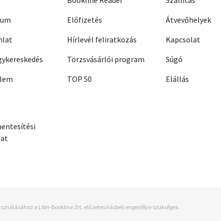
Bookline Reader
Szállítás
zum
Előfizetés
Átvevőhelyek
nlat
Hírlevél feliratkozás
Kapcsolat
ykereskedés
Törzsvásárlói program
Súgó
elem
TOP 50
Elállás
entesítési
zat
sználásához a Libri-Bookline Zrt. előzetes írásbeli engedélye szükséges.