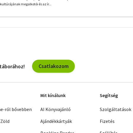
kultúrájának megalkotói és az ír...
További
szűrők
Csatlakozom
 táborához!
Mit kínálunk
Segítség
ne-ról bővebben
AI Könyvajánló
Szolgáltatások
 Zöld
Ajándékkártyák
Fizetés