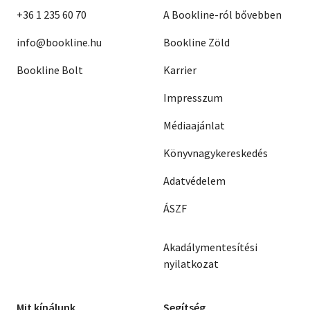
+36 1 235 60 70
A Bookline-ról bővebben
info@bookline.hu
Bookline Zöld
Bookline Bolt
Karrier
Impresszum
Médiaajánlat
Könyvnagykereskedés
Adatvédelem
ÁSZF
Akadálymentesítési
nyilatkozat
Mit kínálunk
Segítség