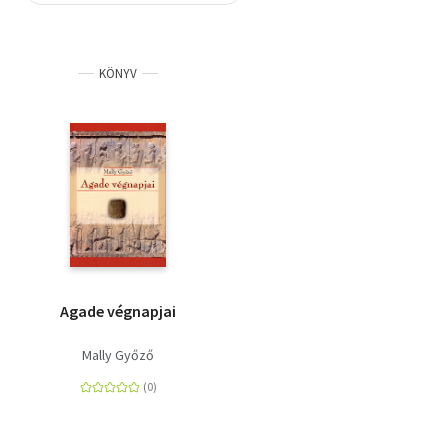
Szótár, nyelvkönyv
KÖNYV
Tankönyv, segédkönyv
Társadalomtudomány
Természettudomány
Történelem
Vallás
Agade végnapjai
Mally Győző