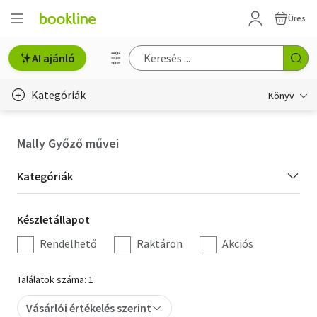
Üres
AI ajánló
Kategóriák
Könyv
Életmód, egészség
Mally Győző művei
Erotika
Kategória
Kategóriák
Gyermek- és ifjúsági
szűrés
Készletállapot
Készletállapot
Hobbi, szabadidő
szűrés
Rendelhető
Raktáron
Akciós
Irodalom
Találatok száma: 1
Művészet
Vásárlói értékelés szerint
Szakkönyv