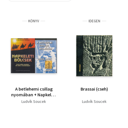
Szótár, nyelvkönyv
KÖNYV
IDEGEN
Tankönyv, segédkönyv
Társadalomtudomány
Természettudomány
Történelem
Vallás
A betlehemi csillag
Brassai (cseh)
nyomában + Napkeleti
bölcsek
Ludvík Soucek
Ludvík Soucek