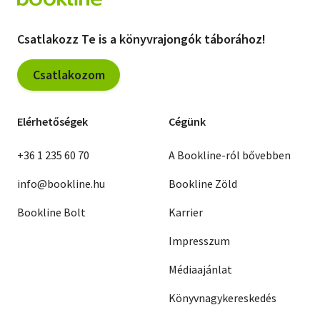
Csatlakozz Te is a könyvrajongók táborához!
Csatlakozom
Elérhetőségek
Cégünk
+36 1 235 60 70
A Bookline-ról bővebben
info@bookline.hu
Bookline Zöld
Bookline Bolt
Karrier
Impresszum
Médiaajánlat
Könyvnagykereskedés