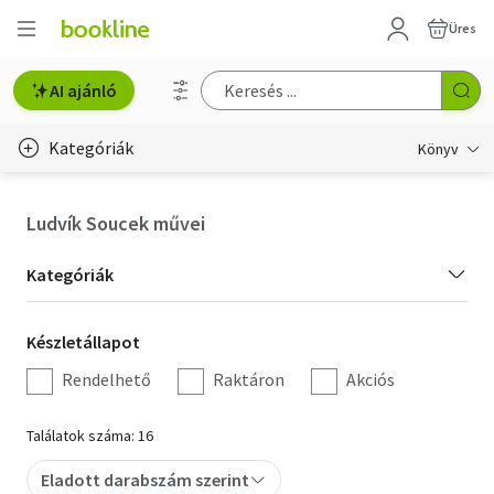
Üres
AI ajánló
Kategóriák
Könyv
Életmód, egészség
Ludvík Soucek művei
Erotika
Kategória
Kategóriák
Gyermek- és ifjúsági
szűrés
Készletállapot
Készletállapot
Hobbi, szabadidő
szűrés
Rendelhető
Raktáron
Akciós
Irodalom
Találatok száma: 16
Művészet
Eladott darabszám szerint
Szakkönyv