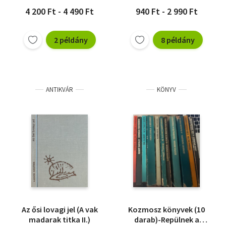
4 200 Ft - 4 490 Ft
940 Ft - 2 990 Ft
2 példány
8 példány
ANTIKVÁR
KÖNYV
Az ősi lovagi jel (A vak
Kozmosz könyvek (10
madarak titka II.)
darab)-Repülnek a