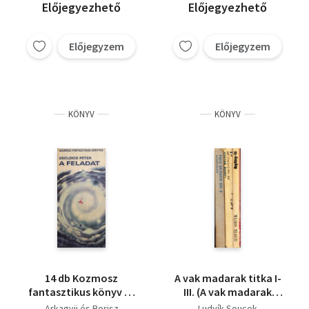
Előjegyezhető
Előjegyezhető
Előjegyzem
Előjegyzem
KÖNYV
KÖNYV
14 db Kozmosz
A vak madarak titka I-
fantasztikus könyv : A
III. (A vak madarak
sebezhetetlen, A
titka - Az ősi lovagi jel
Arkagyij és Borisz
Ludvík Soucek