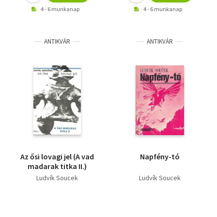
Atleóntisz+ A fekete
Alekszej Tolsztoj
4 - 6 munkanap
4 - 6 munkanap
bolygó testvérei+
CSERNAI ZOLTÁN
Varázsos út+
Ludvík Soucek
Gennagyij Gor
ANTIKVÁR
ANTIKVÁR
Günther Krupkat
Ilia Varsavszkij
Az ősi lovagi jel (A vad
Napfény-tó
madarak titka II.)
Ludvík Soucek
Ludvík Soucek