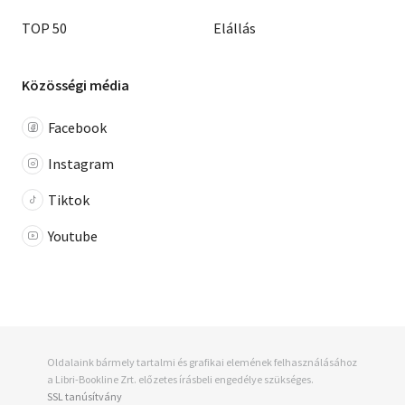
TOP 50
Elállás
Közösségi média
Facebook
Instagram
Tiktok
Youtube
Oldalaink bármely tartalmi és grafikai elemének felhasználásához
a Libri-Bookline Zrt. előzetes írásbeli engedélye szükséges.
SSL tanúsítvány