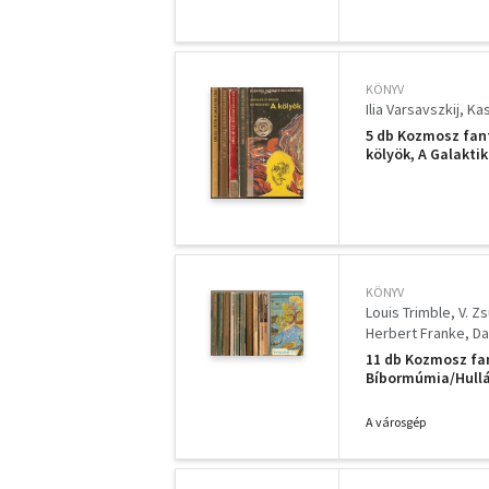
KÖNYV
Ilia Varsavszkij
Kas
5 db Kozmosz fant
kölyök, A Galaktik
KÖNYV
Louis Trimble
V. Z
Herbert Franke
Da
Szentmihályi Szab
11 db Kozmosz fan
Bíbormúmia/Hullá
elefántcsonttoron
súlya, Hóhíd a sz
A városgép