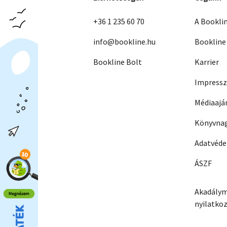
+36 1 235 60 70
A Bookli
info@bookline.hu
Bookline
Bookline Bolt
Karrier
Impress
Médiaajá
Könyvnag
Adatvéd
ÁSZF
Akadálym
nyilatko