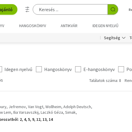
ajánló
R
YV
HANGOSKÖNYV
ANTIKVÁR
IDEGEN NYELVŰ
T
Segítség
Idegen nyelvű
Hangoskönyv
E-hangoskönyv
Po
ós
Találatok száma: 8
Ren
bury
Jefremov
Van Vogt
Wollheim
Adolph Deutsch
aw Lem
Ilia Varsavszkij
Laczkó Géza
Simak
rozatból: 2, 4, 5, 9, 12, 13, 14