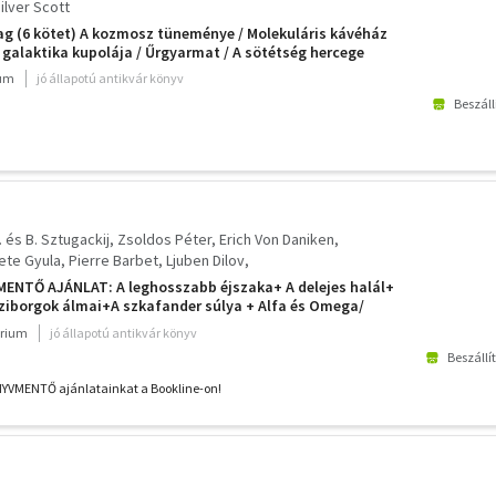
ilver Scott
g (6 kötet) A kozmosz tüneménye / Molekuláris kávéház
A galaktika kupolája / Űrgyarmat / A sötétség hercege
ium
jó állapotú antikvár könyv
Beszáll
. és B. Sztugackij
Zsoldos Péter
Erich Von Daniken
ete Gyula
Pierre Barbet
Ljuben Dilov
ev, Z.
Alekszej Tolsztoj
CSERNAI ZOLTÁN
Ludvík Soucek
MENTŐ AJÁNLAT: A leghosszabb éjszaka+ A delejes halál+
ther Krupkat
Ilia Varsavszkij
sziborgok álmai+A szkafander súlya + Alfa és Omega/
fölött+ Garin mérnök hiperboloidja+ Atleóntisz+ A
rium
jó állapotú antikvár könyv
tvérei+ Varázsos út+
Beszállí
NYVMENTŐ ajánlatainkat a Bookline-on!