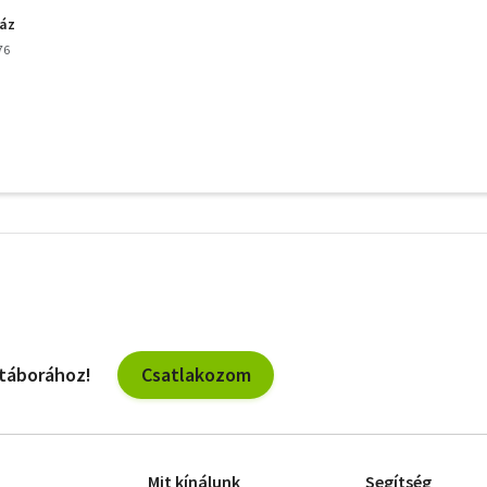
ház
76
További
szűrők
Csatlakozom
 táborához!
Mit kínálunk
Segítség