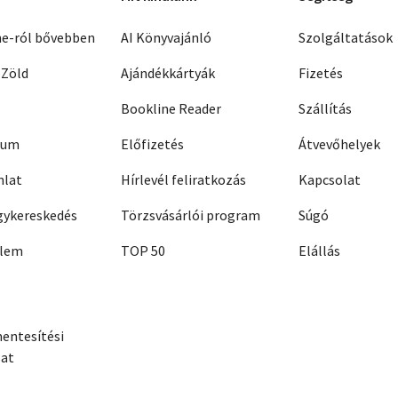
ne-ról bővebben
AI Könyvajánló
Szolgáltatások
 Zöld
Ajándékkártyák
Fizetés
Bookline Reader
Szállítás
zum
Előfizetés
Átvevőhelyek
nlat
Hírlevél feliratkozás
Kapcsolat
ykereskedés
Törzsvásárlói program
Súgó
elem
TOP 50
Elállás
entesítési
zat