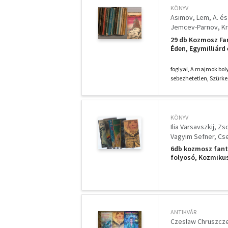
KÖNYV
Asimov
Lem
A. és
Jemcev-Parnov
Kr
Herbert Ziergiebel
29 db Kozmosz Fan
Brian W. Aldiss
Zsu
Éden, Egymilliárd 
Cserna József
Urs
elefántcsonttoron
Marson, Kozmikus
Louis Trimble
Ludv
foglyai, A majmok boly
sebezhetetlen, Szürkes
KÖNYV
Ilia Varsavszkij
Zso
Vagyim Sefner
Cse
6db kozmosz fanta
folyosó, Kozmikus
ANTIKVÁR
Czeslaw Chruszcz