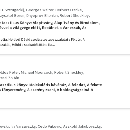
 B. Sztrugackij
Georges Walter
Herbert Franke
zysztof Borun
Dnyeprov-Bilenkin
Robert Sheckley
Pierre Boulle
Laczkó Géza
Szentmihályi Szabó Péter
tasztikus Könyv: Alapítvány, Alapítvány és Birodalom,
ravljova
Karin Boye
Abe Kóbó
Zsoldos Péter
Brunner
évvel a világvége előtt, Repülnek a Vanessák, Az
ula K. Le Guin
Csernai Zoltán
Bradbury
Italo Calvino
y, Világlélek, Antivilág, Bíbormúmia/Hullámverés a
 főnyeremény, A világűr
ik Soucek
Ilia Varsavszkij
Mesterházi Lajos
gója, Holdbéli Dávid csodálatos tapasztalatai a Földön, A
zakáll, Hóhíd a szakadék fölött, Ka...
ldos Péter
Michael Moorcock
Robert Sheckley
rnai Zoltán
sztikus könyv: Molekuláris kávéház, A feladat, A fekete
 főnyeremény, A szerény zseni, A boldogságcsináló
ewski
Ilia Varsavszkij
Cedo Vukovic
Aszkold Jakubovszkij