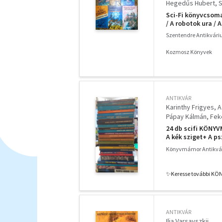
Hegedűs Hubert
S
Sci-Fi könyvcsoma
/ A robotok ura / 
Szentendre Antikvár
Kozmosz Könyvek
ANTIKVÁR
Karinthy Frigyes
A
Pápay Kálmán
Fek
Zsuravljova, V.-Jurj
24 db scifi KÖNYV
Gennagyij Gor
Gün
A kék sziget+ A p
Hóhíd a szakadék 
Könyvmámor Antikvá
fekete bolygó tes
✨️Keresse további KÖ
ANTIKVÁR
Ilia Varsavszkij