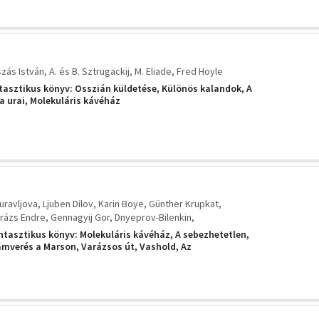
zás István
A. és B. Sztrugackij
M. Eliade
Fred Hoyle
asztikus könyv: Osszián küldetése, Különös kalandok, A
a urai, Molekuláris kávéház
suravljova
Ljuben Dilov
Karin Boye
Günther Krupkat
rázs Endre
Gennagyij Gor
Dnyeprov-Bilenkin
ó Péter
Ilia Varsavszkij
tasztikus könyv: Molekuláris kávéház, A sebezhetetlen,
mverés a Marson, Varázsos út, Vashold, Az
y, Amikor meghaltak az istenek, Kallocain, A szkafander
akadék fölött/Alfa és Omega,