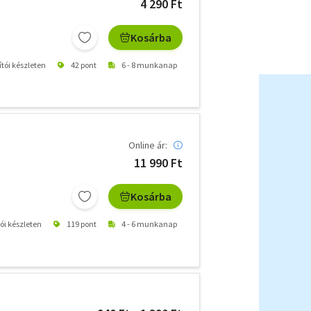
4 290 Ft
Kosárba
ítói készleten
42 pont
6 - 8 munkanap
Online ár:
11 990 Ft
Kosárba
tói készleten
119 pont
4 - 6 munkanap