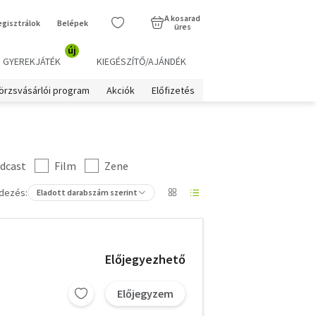
A kosarad
egisztrálok
Belépek
üres
új
GYEREKJÁTÉK
KIEGÉSZÍTŐ/AJÁNDÉK
örzsvásárlói program
Akciók
Előfizetés
dcast
Film
Zene
dezés:
Eladott darabszám szerint
Előjegyezhető
Előjegyzem