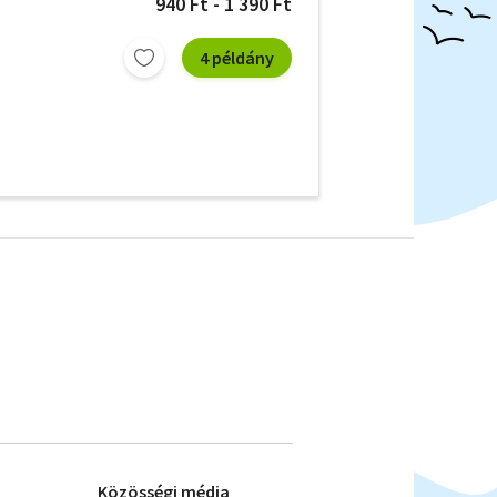
940 Ft - 1 390 Ft
4 példány
Közösségi média