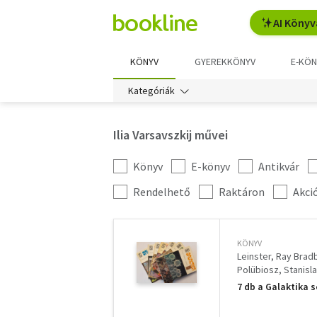
AI Könyv
KÖNYV
GYEREKKÖNYV
E-KÖN
Kategóriák
Ilia Varsavszkij művei
Könyv
E-könyv
Antikvár
Kategória
szűrés
További
Rendelhető
Raktáron
Akci
szűrők
KÖNYV
Leinster
Ray Brad
Polübiosz
Stanisl
Kernbach Victor
7 db a Galaktika so