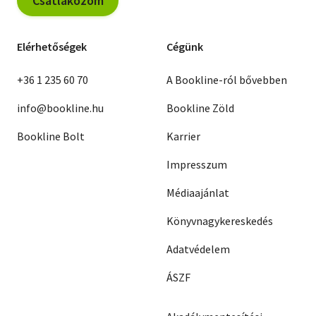
Csatlakozom
Elérhetőségek
Cégünk
+36 1 235 60 70
A Bookline-ról bővebben
info@bookline.hu
Bookline Zöld
Bookline Bolt
Karrier
Impresszum
Médiaajánlat
Könyvnagykereskedés
Adatvédelem
ÁSZF