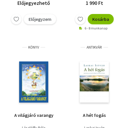
Előjegyezhető
1 990 Ft
Előjegyzem
Kosárba
6 - 8 munkanap
KÖNYV
ANTIKVÁR
A világjáró varangy
A hét fogás
Lászlóffy Béla
Laskai Isván