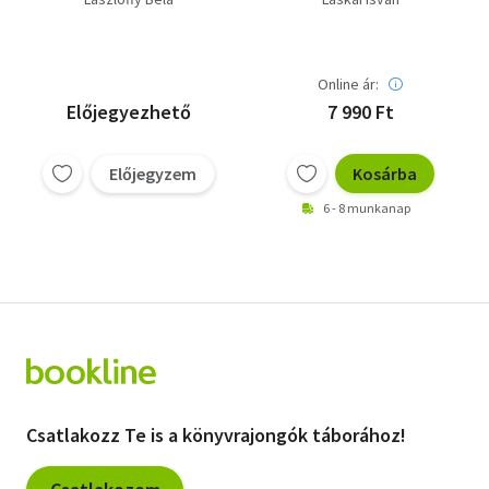
Online ár:
Előjegyezhető
7 990 Ft
Előjegyzem
Kosárba
6 - 8 munkanap
Csatlakozz Te is a könyvrajongók táborához!