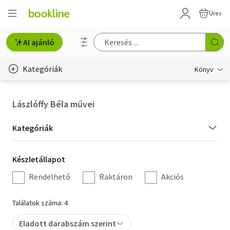
Üres
AI ajánló
Kategóriák
Könyv
Életmód, egészség
Lászlóffy Béla művei
Erotika
Kategória
Kategóriák
Gyermek- és ifjúsági
szűrés
Készletállapot
Készletállapot
Hobbi, szabadidő
szűrés
Rendelhető
Raktáron
Akciós
Irodalom
Találatok száma: 4
Művészet
Eladott darabszám szerint
Szakkönyv