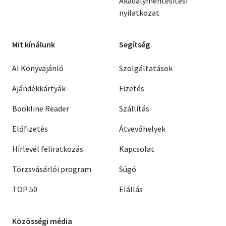
Akadálymentesítési
nyilatkozat
Mit kínálunk
Segítség
AI Könyvajánló
Szolgáltatások
Ajándékkártyák
Fizetés
Bookline Reader
Szállítás
Előfizetés
Átvevőhelyek
Hírlevél feliratkozás
Kapcsolat
Törzsvásárlói program
Súgó
TOP 50
Elállás
Közösségi média