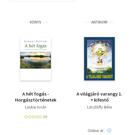
Szótár, nyelvkönyv
KÖNYV
ANTIKVÁR
Tankönyv, segédkönyv
Társadalomtudomány
Természettudomány
Történelem
Vallás
A hét fogás -
A világjáró varangy 1.
Horgásztörténetek
+ kifestő
Laskai Isván
Lászlóffy Béla
Online ár: