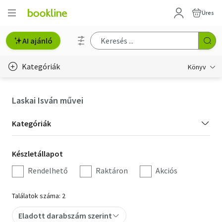
Üres
AI ajánló
Kategóriák
Könyv
Életmód, egészség
Laskai Isván művei
Erotika
Kategória
Kategóriák
Gyermek- és ifjúsági
szűrés
Készletállapot
Készletállapot
Hobbi, szabadidő
szűrés
Rendelhető
Raktáron
Akciós
Irodalom
Találatok száma: 2
Művészet
Eladott darabszám szerint
Szakkönyv