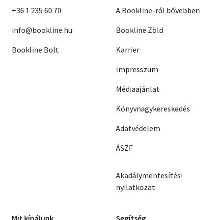
+36 1 235 60 70
A Bookline-ról bővebben
info@bookline.hu
Bookline Zöld
Bookline Bolt
Karrier
Impresszum
Médiaajánlat
Könyvnagykereskedés
Adatvédelem
ÁSZF
Akadálymentesítési
nyilatkozat
Mit kínálunk
Segítség