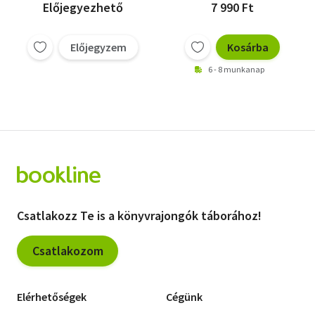
Előjegyezhető
7 990 Ft
Előjegyzem
Kosárba
6 - 8 munkanap
Csatlakozz Te is a könyvrajongók táborához!
Csatlakozom
Elérhetőségek
Cégünk