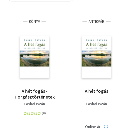
Szótár, nyelvkönyv
KÖNYV
ANTIKVÁR
Tankönyv, segédkönyv
Társadalomtudomány
Természettudomány
Történelem
Vallás
A hét fogás -
A hét fogás
Horgásztörténetek
Laskai Isván
Laskai Isván
Online ár: