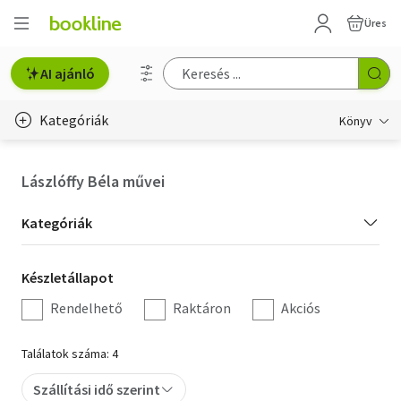
Üres
AI ajánló
Kategóriák
Könyv
Életmód, egészség
Lászlóffy Béla művei
Erotika
Kategória
Kategóriák
Gyermek- és ifjúsági
szűrés
Készletállapot
Készletállapot
Hobbi, szabadidő
szűrés
Rendelhető
Raktáron
Akciós
Irodalom
Találatok száma: 4
Művészet
Szállítási idő szerint
Szakkönyv