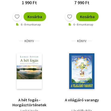
1 990 Ft
7 990 Ft
Kosárba
Kosárba
6 - 8 munkanap
6 - 8 munkanap
KÖNYV
KÖNYV
A hét fogás -
A világjáró varangy
Horgásztörténetek
Laskai Isván
Lászlóffy Béla