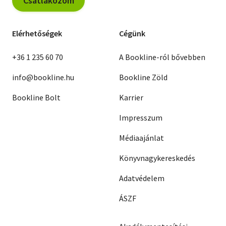
Csatlakozom
Elérhetőségek
Cégünk
+36 1 235 60 70
A Bookline-ról bővebben
info@bookline.hu
Bookline Zöld
Bookline Bolt
Karrier
Impresszum
Médiaajánlat
Könyvnagykereskedés
Adatvédelem
ÁSZF