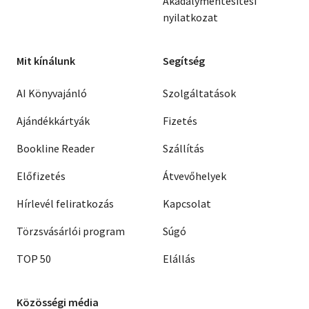
Akadálymentesítési
nyilatkozat
Mit kínálunk
Segítség
AI Könyvajánló
Szolgáltatások
Ajándékkártyák
Fizetés
Bookline Reader
Szállítás
Előfizetés
Átvevőhelyek
Hírlevél feliratkozás
Kapcsolat
Törzsvásárlói program
Súgó
TOP 50
Elállás
Közösségi média