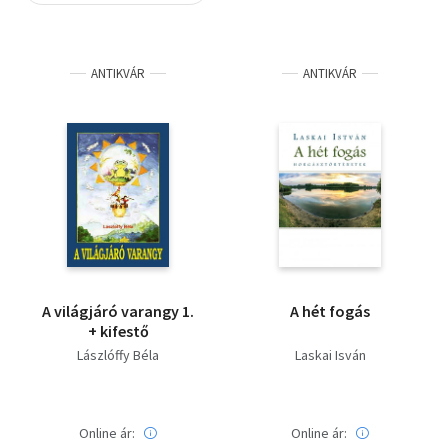
Szótár, nyelvkönyv
ANTIKVÁR
ANTIKVÁR
Tankönyv, segédkönyv
Társadalomtudomány
Természettudomány
Történelem
Vallás
A világjáró varangy 1.
A hét fogás
+ kifestő
Lászlóffy Béla
Laskai Isván
Online ár:
Online ár: