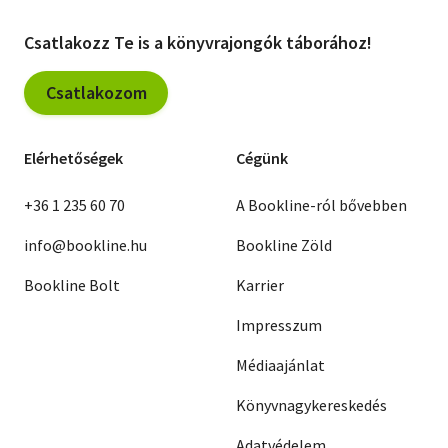
Csatlakozz Te is a könyvrajongók táborához!
Csatlakozom
Elérhetőségek
Cégünk
+36 1 235 60 70
A Bookline-ról bővebben
info@bookline.hu
Bookline Zöld
Bookline Bolt
Karrier
Impresszum
Médiaajánlat
Könyvnagykereskedés
Adatvédelem