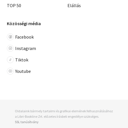
TOP 50
Elállás
Közösségi média
Facebook
Instagram
Tiktok
Youtube
Oldalaink bármely tartalmi és grafikai elemének felhasználásához
a Libri-Bookline Zrt. előzetes írásbeli engedélye szükséges.
SSL tanúsítvány