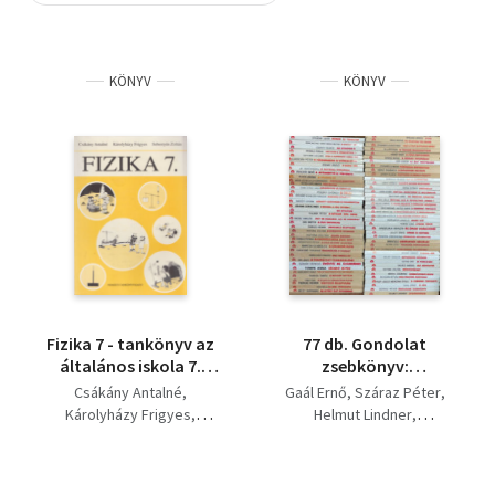
Szótár, nyelvkönyv
KÖNYV
KÖNYV
Tankönyv, segédkönyv
Társadalomtudomány
Természettudomány
Történelem
Vallás
Fizika 7 - tankönyv az
77 db. Gondolat
általános iskola 7.
zsebkönyv:
osztálya számára
Atomenergia,
Csákány Antalné
Gaál Ernő
Száraz Péter
Ökológiai zsebkönyv,
Károlyházy Frigyes
Helmut Lindner
A sör, A számírás
Sebestyén Zoltán
Filep László-Bereznai
története, Régi
Gyula
magyar mértékek,
Bogdán István