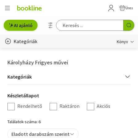
Üres
AI ajánló
Kategóriák
Könyv
Életmód, egészség
Károlyházy Frigyes művei
Erotika
Kategória
Kategóriák
Gyermek- és ifjúsági
szűrés
Készletállapot
Készletállapot
Hobbi, szabadidő
szűrés
Rendelhető
Raktáron
Akciós
Irodalom
Találatok száma: 6
Művészet
Eladott darabszám szerint
Szakkönyv