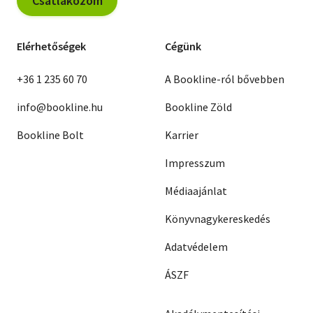
Csatlakozom
Elérhetőségek
Cégünk
+36 1 235 60 70
A Bookline-ról bővebben
info@bookline.hu
Bookline Zöld
Bookline Bolt
Karrier
Impresszum
Médiaajánlat
Könyvnagykereskedés
Adatvédelem
ÁSZF