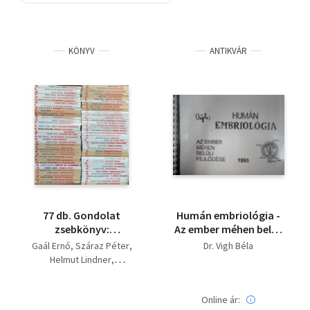
Szótár, nyelvkönyv
KÖNYV
ANTIKVÁR
Tankönyv, segédkönyv
Társadalomtudomány
Természettudomány
Történelem
Vallás
77 db. Gondolat
Humán embriológia -
zsebkönyv:
Az ember méhen belüli
Atomenergia,
fejlődése (
Gaál Ernő
Száraz Péter
Dr. Vigh Béla
Ökológiai zsebkönyv,
Fénymásolat )
Helmut Lindner
A sör, A számírás
Filep László-Bereznai
története, Régi
Gyula
magyar mértékek,
Online ár:
Bogdán István