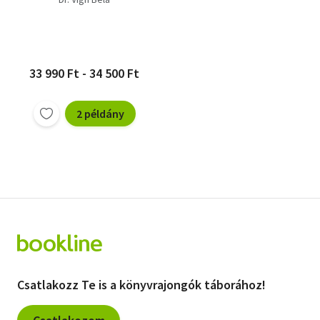
Károlyházy Frigyes
Lukács Ernőné-Tarján
Rezsőné
Barcza Szabolcs
Mátéfy Györk
33 990 Ft - 34 500 Ft
Füleky György
Csaba György Gábor
2 példány
Peter Kirchberg
Zsoldos Benő
Probáld Ferenc
Ingrid Mletzko-Horst-
Gerhald Mletzko
Csatlakozz Te is a könyvrajongók táborához!