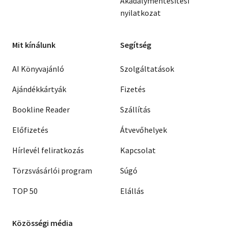
Akadálymentesítési
nyilatkozat
Mit kínálunk
Segítség
AI Könyvajánló
Szolgáltatások
Ajándékkártyák
Fizetés
Bookline Reader
Szállítás
Előfizetés
Átvevőhelyek
Hírlevél feliratkozás
Kapcsolat
Törzsvásárlói program
Súgó
TOP 50
Elállás
Közösségi média