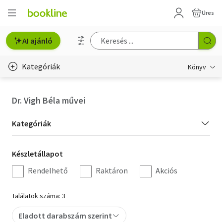
Üres
AI ajánló
Kategóriák
Könyv
Életmód, egészség
Dr. Vigh Béla művei
Erotika
Kategória
Kategóriák
Gyermek- és ifjúsági
szűrés
Készletállapot
Készletállapot
Hobbi, szabadidő
szűrés
Rendelhető
Raktáron
Akciós
Irodalom
Találatok száma: 3
Művészet
Eladott darabszám szerint
Szakkönyv