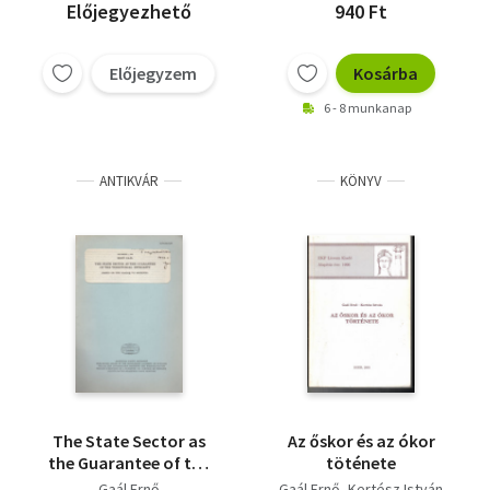
Előjegyezhető
940 Ft
Előjegyzem
Kosárba
6 - 8 munkanap
ANTIKVÁR
KÖNYV
The State Sector as
Az őskor és az ókor
the Guarantee of the
töténete
Territorial Integrity
Gaál Ernő
Gaál Ernő
Kertész István