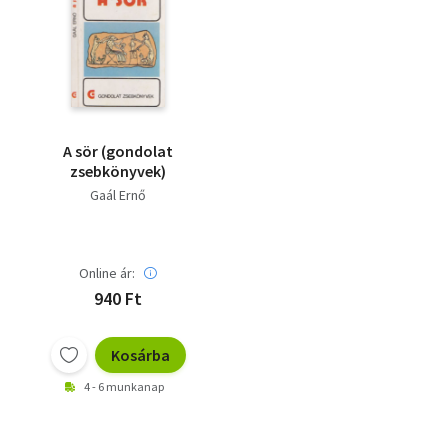
A sör (gondolat
zsebkönyvek)
Gaál Ernő
Online ár:
940 Ft
Kosárba
4 - 6 munkanap