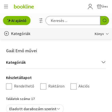
Üres
AI ajánló
Kategóriák
Könyv
Életmód, egészség
Gaál Ernő művei
Erotika
Kategória
Kategóriák
Gyermek- és ifjúsági
szűrés
Készletállapot
Készletállapot
Hobbi, szabadidő
szűrés
Rendelhető
Raktáron
Akciós
Irodalom
Találatok száma: 17
Művészet
Eladott darabszám szerint
Szakkönyv