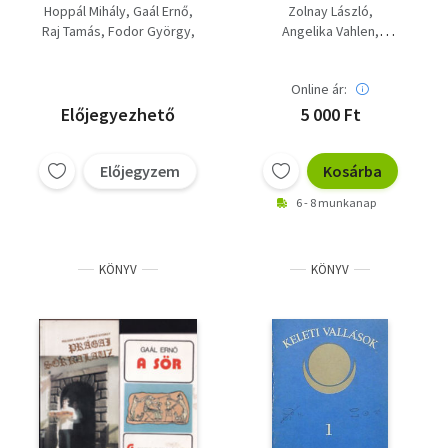
2. Az ókori
Hoppál Mihály
Gaál Ernő
Zolnay László
Mezopotámia, 3. Zsidó
Raj Tamás
Fodor György
Angelika Vahlen
vallás, 4. Keleti
Komoróczy Géza
Auer Kálmán
kereszténység, 5.
Farkas Henrik
Horst Rast
Sámánizmus
Online ár:
Gaál Ernő
Farkas Tamás
Katona Zoltán
Petrik Ottó
Előjegyezhető
5 000 Ft
Bogdán István
Géczy Barnabás
Előjegyzem
Kosárba
6 - 8 munkanap
KÖNYV
KÖNYV