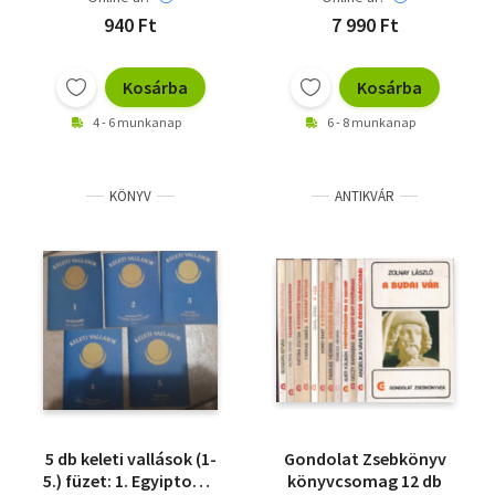
Mátéfy Györk
940 Ft
7 990 Ft
Füleky György
Csaba György Gábor
Kosárba
Kosárba
Peter Kirchberg
Zsoldos Benő
4 - 6 munkanap
6 - 8 munkanap
Probáld Ferenc
Ingrid Mletzko-Horst-
Gerhald Mletzko
KÖNYV
ANTIKVÁR
5 db keleti vallások (1-
Gondolat Zsebkönyv
5.) füzet: 1. Egyiptomi,
könyvcsomag 12 db