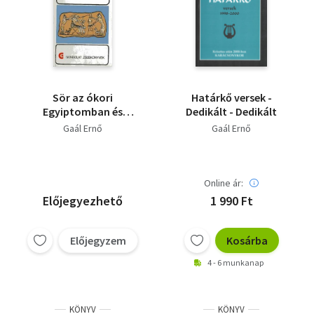
Sör az ókori
Határkő versek -
Egyiptomban és
Dedikált - Dedikált
Mezopotámiában
Gaál Ernő
Gaál Ernő
Online ár:
Előjegyezhető
1 990 Ft
Előjegyzem
Kosárba
4 - 6 munkanap
KÖNYV
KÖNYV