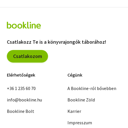
Csatlakozz Te is a könyvrajongók táborához!
Csatlakozom
Elérhetőségek
Cégünk
+36 1 235 60 70
A Bookline-ról bővebben
info@bookline.hu
Bookline Zöld
Bookline Bolt
Karrier
Impresszum