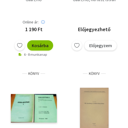
(különlenyomat) -
Dedikált
Online ár:
1 190 Ft
Előjegyezhető
Kosárba
Előjegyzem
6 - 8 munkanap
KÖNYV
KÖNYV