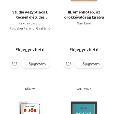
Studia Aegyptiaca I.
III. Amenhotep, az
Recueil d'études
örökkévalóság királya
dédiées a Vilmos
Kákosy László
Gaál Ernő
Wessetzky... + Studia
Pölöskei Ferenc
Gaál Ernő
Aegyptiaca X Études
Publiées par les...Labib
Habachi (2 kötet)
Előjegyezhető
Előjegyezhető
Előjegyzem
Előjegyzem
KÖNYV
ANTIKVÁR