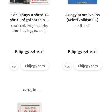
3 db. könyv a sörről (A
Az egyiptomi vallás
sör + Prágai sörkalauz
(Keleti vallások 1.)
+ Sörkalendárium
Gaál Ernő
Polgár László
Gaál Ernő
2001)
Simkó György (szerk.)
Kovács Gábor-Vétek
György
Előjegyezhető
Előjegyezhető
Előjegyzem
Előjegyzem
ANTIKVÁR