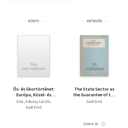
Szótár, nyelvkönyv
KÖNYV
ANTIKVÁR
Tankönyv, segédkönyv
Társadalomtudomány
Természettudomány
Történelem
Vallás
Ős- és ókortörténet:
The State Sector as
Európa, Közel- és
the Guarantee of the
Közép-Kelet 9-12 o.
Territorial Integrity
Etal.
Kákosy László
Gaál Ernő
(Based on the Allah VII
Gaál Ernő
Archive)
(Különlenyomat)
Online ár: