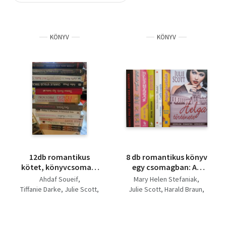
Szótár, nyelvkönyv
KÖNYV
KÖNYV
Tankönyv, segédkönyv
Társadalomtudomány
Természettudomány
Történelem
Vallás
12db romantikus
8 db romantikus könyv
kötet, könyvcsomag:
egy csomagban: Az
Szerelmem, Egyiptom
éjszaka asszonya -
Ahdaf Soueif
Mary Helen Stefaniak
I-II+ Úritök+ Helga
Szédült Las Vegas -
Tiffanie Darke
Julie Scott
Julie Scott
Harald Braun
története+
Műkörömszakadtáig -
Sara Rattaro
Denise Bombardier
Tökéletetlen
Kidobós - Huhh! -
Fülöp T. Mariann
Michal Viewegh
szerelem+ A kétszínű
Csalfa csapda - Helga
Mary Horlock
Anna Maxted