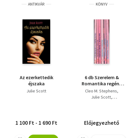
ANTIKVÁR
KÖNYV
Az ezerkettedik
6 db Szerelem &
éjszaka
Romantika regény
(együtt): Kaliforniai
Julie Scott
Cleo M. Stephens
nyár +Álmodj velem!
Julie Scott
+Irány Florida!
Kathy Schranko
+Szerelem első
Mary Kelson
Jessy Belton
hallásra +Athéni
éjszaka +A kis floridai
1 100 Ft - 1 690 Ft
Előjegyezhető
árva.