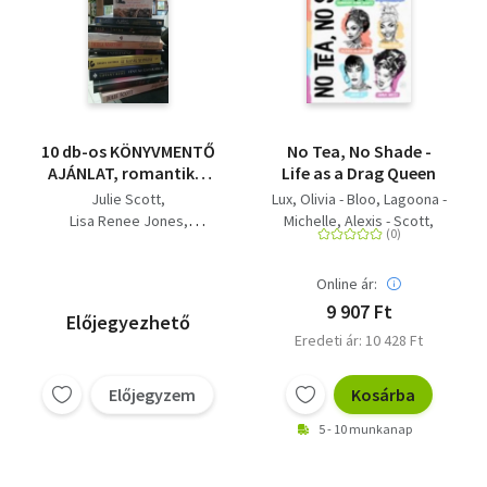
10 db-os KÖNYVMENTŐ
No Tea, No Shade -
AJÁNLAT, romantika:
Life as a Drag Queen
Helga története+ Ha
Julie Scott
Lux, Olivia - Bloo, Lagoona -
én lennék te+ Fény az
Lisa Renee Jones
Michelle, Alexis - Scott,
éjszakában+ Az
Tiffany Reisz
Kennedy Ann - West, Nina -
igazság nyomában+ A
Baráth Viktória
J, Julie
nyeremény+
Online ár:
Naomie Hay
Falmászók+ Hármas
Sheila Martens
9 907 Ft
Előjegyezhető
befutó+ Herb és
Várkonyi Zsolt
Eric Kraft
Eredeti ár: 10 428 Ft
Lorna+ A vágy 12
árnyalata
(Kulcskérdés/A farkas
Előjegyzem
Kosárba
és Piroska/Viharos
5 - 10 munkanap
szilveszteréj)+