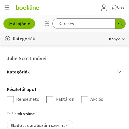
Üres
AI ajánló
Kategóriák
Könyv
Életmód, egészség
Julie Scott művei
Erotika
Kategória
Kategóriák
Gyermek- és ifjúsági
szűrés
Készletállapot
Készletállapot
Hobbi, szabadidő
szűrés
Rendelhető
Raktáron
Akciós
Irodalom
Találatok száma: 11
Művészet
Eladott darabszám szerint
Szakkönyv