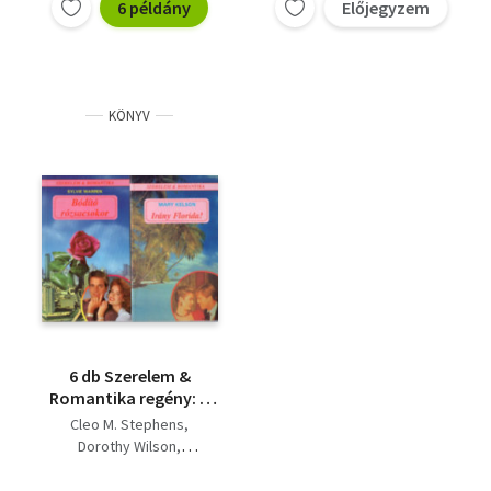
6 példány
Előjegyzem
KÖNYV
6 db Szerelem &
Romantika regény: A
kis floridai árva, Te
Cleo M. Stephens
vagy a végzetem,
Dorothy Wilson
Athéni éjszaka,
Julie Scott
Szerelem első hallásra,
Kathy Schranko