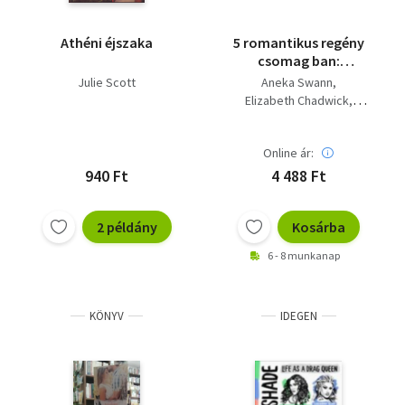
Athéni éjszaka
5 romantikus regény
csomag ban:
Luxushajó, Karácsonyi
Julie Scott
Aneka Swann
csillag, 37,2 reggel,
Elizabeth Chadwick
Helga története, A hű
Philippe Djian
Julie Scott
folyó
Stefan Zeromski
Online ár:
940 Ft
4 488 Ft
2 példány
Kosárba
6 - 8 munkanap
KÖNYV
IDEGEN