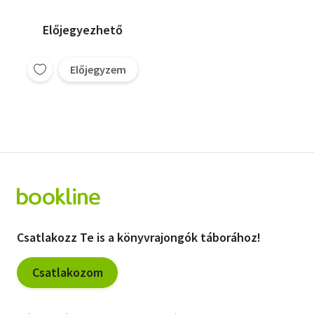
Bódító rózsacsokor,
Sylvie Warren
Irány Florida.
Mary Kelson
Előjegyezhető
Előjegyzem
Csatlakozz Te is a könyvrajongók táborához!
Csatlakozom