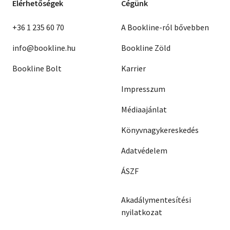
Elérhetőségek
Cégünk
+36 1 235 60 70
A Bookline-ról bővebben
info@bookline.hu
Bookline Zöld
Bookline Bolt
Karrier
Impresszum
Médiaajánlat
Könyvnagykereskedés
Adatvédelem
ÁSZF
Akadálymentesítési
nyilatkozat