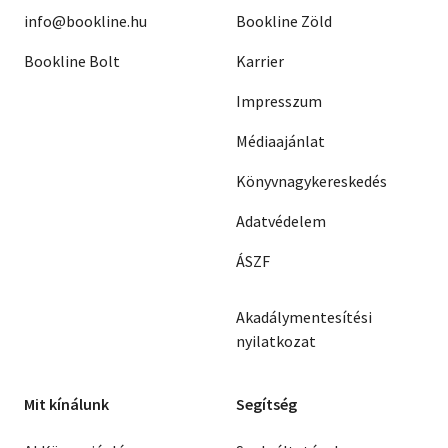
info@bookline.hu
Bookline Zöld
Bookline Bolt
Karrier
Impresszum
Médiaajánlat
Könyvnagykereskedés
Adatvédelem
ÁSZF
Akadálymentesítési
nyilatkozat
Mit kínálunk
Segítség