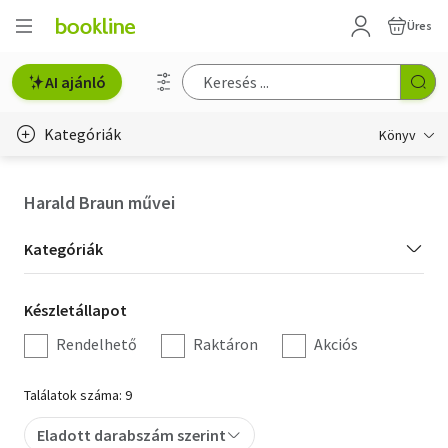
Üres
AI ajánló
Kategóriák
Könyv
Életmód, egészség
Harald Braun művei
Erotika
Kategória
Kategóriák
Gyermek- és ifjúsági
szűrés
Készletállapot
Készletállapot
Hobbi, szabadidő
szűrés
Rendelhető
Raktáron
Akciós
Irodalom
Találatok száma: 9
Művészet
Eladott darabszám szerint
Szakkönyv