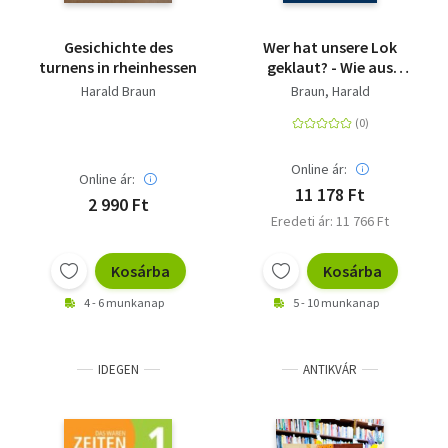
Gesichichte des
Wer hat unsere Lok
turnens in rheinhessen
geklaut? - Wie aus
einem Sprachkurs die
Harald Braun
Braun, Harald
vielleicht
außergewöhnlichste
Reisegeschichte
Deutschlands wurde.
Online ár:
Online ár:
11 178 Ft
2 990 Ft
Eredeti ár: 11 766 Ft
Kosárba
Kosárba
4 - 6 munkanap
5 - 10 munkanap
IDEGEN
ANTIKVÁR