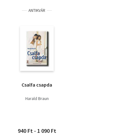
Hummel, Steffi - Bernsen,
ANTIKVÁR
Daniel
Csalfa csapda
Harald Braun
940 Ft - 1 090 Ft