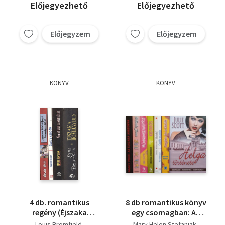
Előjegyezhető
Előjegyezhető
Előjegyzem
Előjegyzem
KÖNYV
KÖNYV
4 db. romantikus
8 db romantikus könyv
regény (Éjszaka
egy csomagban: Az
Bombayben + Nem
éjszaka asszonya -
Louis Bromfield
Mary Helen Stefaniak