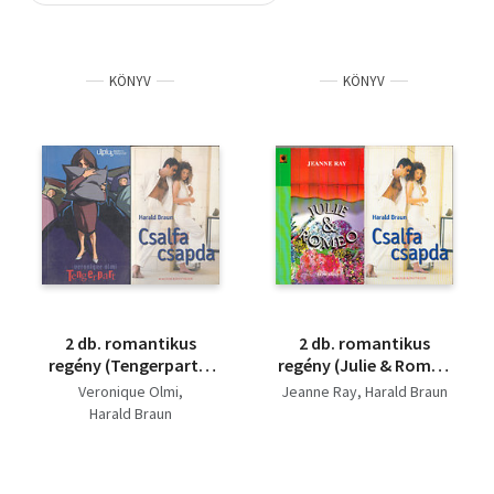
Szótár, nyelvkönyv
KÖNYV
KÖNYV
Tankönyv, segédkönyv
Társadalomtudomány
Természettudomány
Történelem
Vallás
2 db. romantikus
2 db. romantikus
regény (Tengerpart +
regény (Julie & Romeo
Csalfa csapda)
+ Csalfa csapda)
Veronique Olmi
Jeanne Ray
Harald Braun
Harald Braun