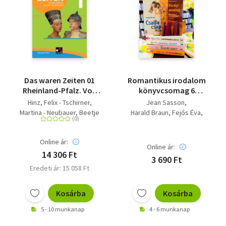
Das waren Zeiten 01
Romantikus irodalom
Rheinland-Pfalz. Von
könyvcsomag 6
den Anfängen bis zum
darabos KÖNYVMENTŐ
Hinz, Felix - Tschirner,
Jean Sasson
19. Jahrhundert - Für
AJÁNLAT: Királyi
Martina - Neubauer, Beetje
Harald Braun
Fejős Éva
die Jahrgangsstufen 7
sivatag, Csalfa
- Gomell, Siegfried -
Danielle Steel
und 8
csapda, November
Mayer, Ulrich - Bach, Rainer
lánya, Bangkok,
Online ár:
- Gast, Klaus - Hein-
Online ár:
tranzit, Tudok még
Mooren, Klaus­Dieter -
14 306 Ft
3 690 Ft
szeretni!, Tudok még
Onken, Björn - Sanke,
Eredeti ár: 15 058 Ft
szeretni!,
Markus - Adamski, Peter -
Szívdobbanás
Sénécheau, Miriam - Braun,
Kosárba
Kosárba
Nadja - Bühler, Arnold -
Brückner, Dieter - Werner,
5 - 10 munkanap
4 - 6 munkanap
Kerstin - Focke, Harald -
Geiger, Wolfgang -