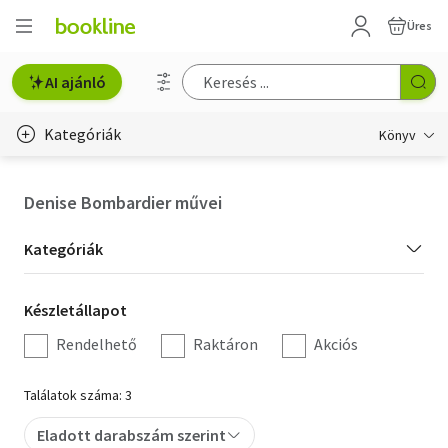
Üres
AI ajánló
Kategóriák
Könyv
Életmód, egészség
Denise Bombardier művei
Erotika
Kategória
Kategóriák
Gyermek- és ifjúsági
szűrés
Készletállapot
Készletállapot
Hobbi, szabadidő
szűrés
Rendelhető
Raktáron
Akciós
Irodalom
Találatok száma: 3
Művészet
Eladott darabszám szerint
Szakkönyv