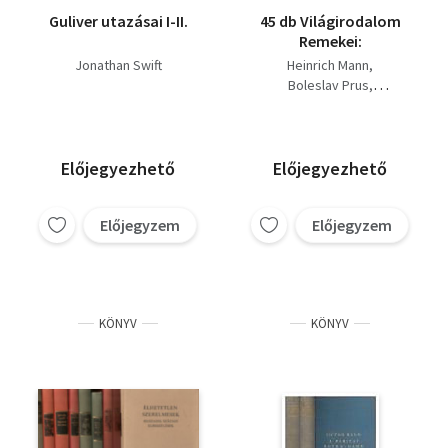
Guliver utazásai I-II.
45 db Világirodalom
Remekei:
Jonathan Swift
Heinrich Mann
Boleslav Prus
Graham Greene
Dosztojevszkij
Mihail Sadoveanu
Honoré de Balzac
Előjegyezhető
Előjegyezhető
Dino Buzzati
Thomas Hardy
Előjegyzem
Előjegyzem
Federico De Roberto
Stefan Zweig
Charles Dickens
Martin Andersen Nexö
Mark Twain
KÖNYV
KÖNYV
Ivan Szergejevics
Turgenyev
Alexandre Dumas
Krleza
John Steinbeck
Jonathan Swift
Nyikolaj Vasziljevics Gogol
Sinclar Lewis
Multatuli