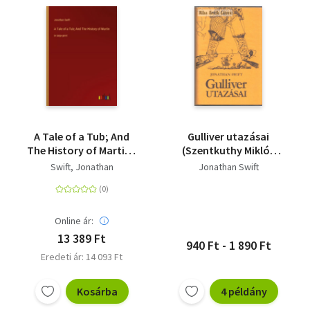
A Tale of a Tub; And
Gulliver utazásai
The History of Martin -
(Szentkuthy Miklós
in large print
fordítása)
Swift, Jonathan
Jonathan Swift
Online ár:
13 389 Ft
940 Ft - 1 890 Ft
Eredeti ár: 14 093 Ft
Kosárba
4 példány