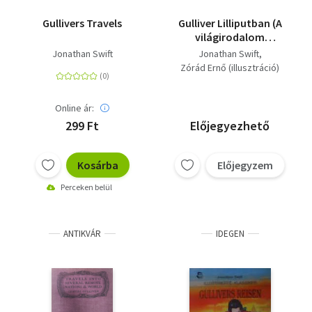
Gullivers Travels
Gulliver Lilliputban (A
világirodalom
klasszikusai
Jonathan Swift
Jonathan Swift
gyerekeknek)
Zórád Ernő (illusztráció)
Online ár:
299 Ft
Előjegyezhető
Kosárba
Előjegyzem
Perceken belül
ANTIKVÁR
IDEGEN