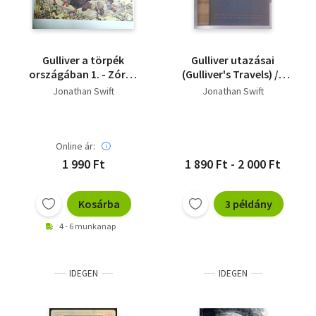
Gulliver a törpék
Gulliver utazásai
országában 1. - Zórád
(Gulliver's Travels) /A
Ernő rajzaival -
Világirodalom
Jonathan Swift
Jonathan Swift
Klasszikusai/
Online ár:
1 990 Ft
1 890 Ft - 2 000 Ft
Kosárba
3 példány
4 - 6 munkanap
IDEGEN
IDEGEN