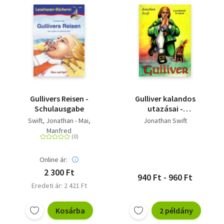
Gullivers Reisen -
Gulliver kalandos
Schulausgabe
utazásai -
Gyerekeknek 24 rajzzal
Swift, Jonathan - Mai,
Jonathan Swift
Manfred
Online ár:
2 300 Ft
940 Ft - 960 Ft
Eredeti ár: 2 421 Ft
Kosárba
2 példány