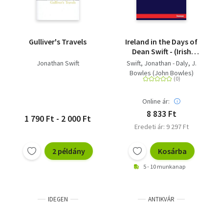
Gulliver's Travels
Ireland in the Days of
Dean Swift - (Irish
Tracts, 1720 to 1734)
Jonathan Swift
Swift, Jonathan - Daly, J.
Bowles (John Bowles)
Online ár:
8 833 Ft
1 790 Ft - 2 000 Ft
Eredeti ár: 9 297 Ft
2 példány
Kosárba
5 - 10 munkanap
IDEGEN
ANTIKVÁR