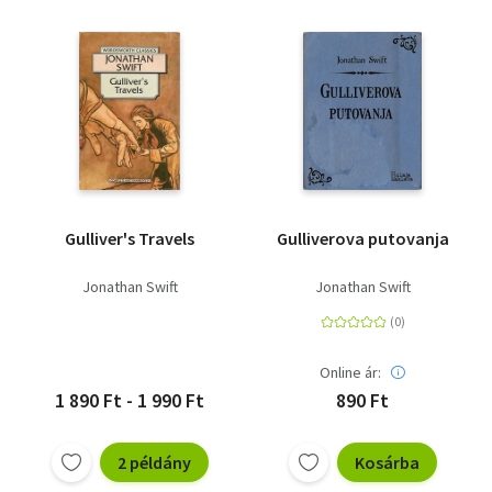
Gulliver's Travels
Gulliverova putovanja
Jonathan Swift
Jonathan Swift
Online ár:
1 890 Ft - 1 990 Ft
890 Ft
2 példány
Kosárba