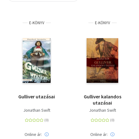
Szótár, nyelvkönyv
E-KÖNYV
E-KÖNYV
Tankönyv, segédkönyv
Társadalomtudomány
Természettudomány
Történelem
Vallás
Gulliver utazásai
Gulliver kalandos
utazásai
Jonathan Swift
Jonathan Swift
Online ár:
Online ár: