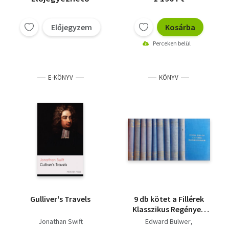
Előjegyzem
Kosárba
Perceken belül
E-KÖNYV
KÖNYV
Gulliver's Travels
9 db kötet a Fillérek
Klasszikus Regények
sorozatból: A csehek
Jonathan Swift
Edward Bulwer