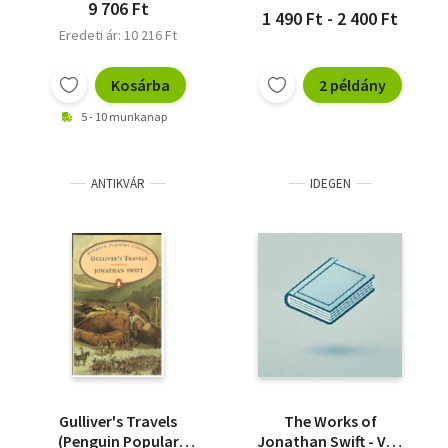
9 706 Ft
1 490 Ft - 2 400 Ft
Eredeti ár: 10 216 Ft
Kosárba
2 példány
5 - 10 munkanap
ANTIKVÁR
IDEGEN
Gulliver's Travels
The Works of
(Penguin Popular
Jonathan Swift - Vol.