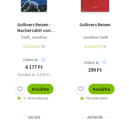
Gullivers Reisen -
Gullivers Reisen
Nacherzählt von
Doron Rabinovici
Swift, Jonathan
Jonathan Swift
Online ár:
Online ár:
6 177 Ft
299 Ft
Eredeti ár: 6 502 Ft
Kosárba
Kosárba
5 - 10 munkanap
Perceken belül
IDEGEN
ANTIKVÁR