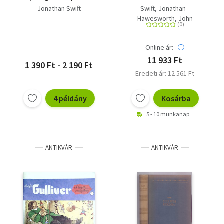
Classics)
10
Jonathan Swift
Swift, Jonathan -
Hawesworth, John
Online ár:
11 933 Ft
1 390 Ft - 2 190 Ft
Eredeti ár: 12 561 Ft
4 példány
Kosárba
5 - 10 munkanap
ANTIKVÁR
ANTIKVÁR