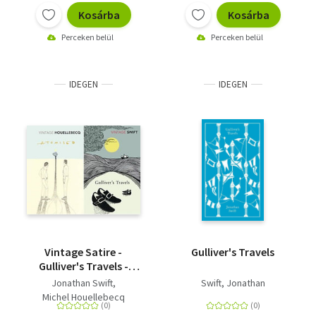
Kosárba
Kosárba
Perceken belül
Perceken belül
IDEGEN
IDEGEN
Vintage Satire -
Gulliver's Travels
Gulliver's Travels -
Atomised
Jonathan Swift
Swift, Jonathan
Michel Houellebecq