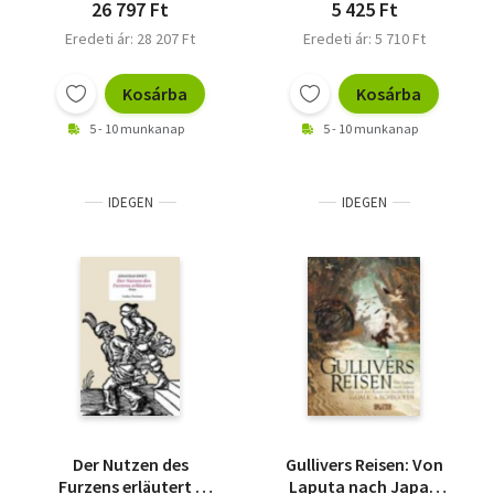
26 797 Ft
5 425 Ft
Eredeti ár: 28 207 Ft
Eredeti ár: 5 710 Ft
Kosárba
Kosárba
5 - 10 munkanap
5 - 10 munkanap
IDEGEN
IDEGEN
Der Nutzen des
Gullivers Reisen: Von
Furzens erläutert -
Laputa nach Japan