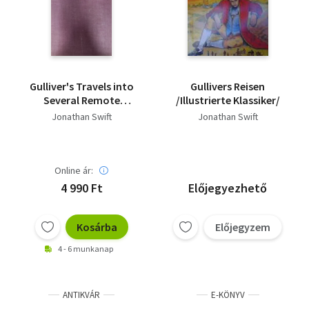
Gulliver's Travels into
Gullivers Reisen
Several Remote
/Illustrierte Klassiker/
Nations of the World
Jonathan Swift
Jonathan Swift
Online ár:
4 990 Ft
Előjegyezhető
Kosárba
Előjegyzem
4 - 6 munkanap
ANTIKVÁR
E-KÖNYV