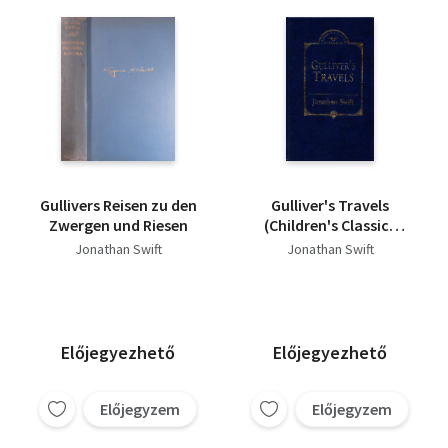
Jonathan Swift
Walter Scott
Émile Zola
Hawthorne
Fontane
William Styron
Gullivers Reisen zu den
Gulliver's Travels
Zwergen und Riesen
(Children's Classics
series)
Jonathan Swift
Jonathan Swift
Előjegyezhető
Előjegyezhető
Előjegyzem
Előjegyzem