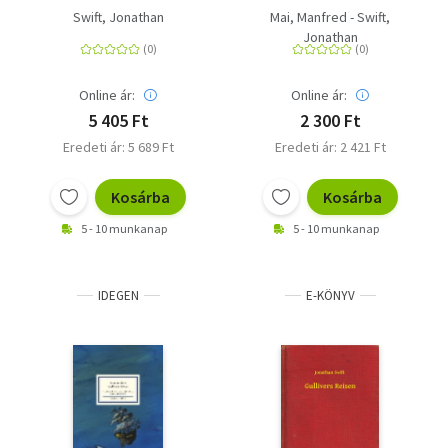
Schulausgabe -
Swift, Jonathan
Mai, Manfred - Swift,
Schulausgabe
Jonathan
Online ár:
Online ár:
5 405 Ft
2 300 Ft
Eredeti ár: 5 689 Ft
Eredeti ár: 2 421 Ft
Kosárba
Kosárba
5 - 10 munkanap
5 - 10 munkanap
IDEGEN
E-KÖNYV