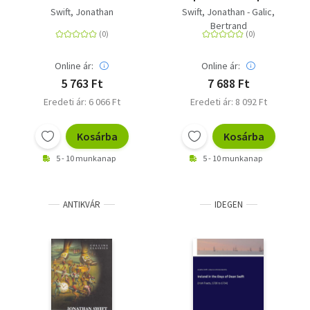
Essay
(Graphic Novel)
Swift, Jonathan
Swift, Jonathan - Galic,
Bertrand
Online ár:
Online ár:
5 763 Ft
7 688 Ft
Eredeti ár: 6 066 Ft
Eredeti ár: 8 092 Ft
Kosárba
Kosárba
5 - 10 munkanap
5 - 10 munkanap
ANTIKVÁR
IDEGEN