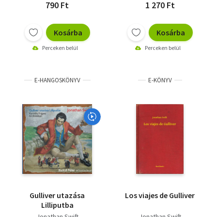
790 Ft
1 270 Ft
Kosárba
Kosárba
Perceken belül
Perceken belül
E-HANGOSKÖNYV
E-KÖNYV
Gulliver utazása
Los viajes de Gulliver
Lilliputba
Jonathan Swift
Jonathan Swift