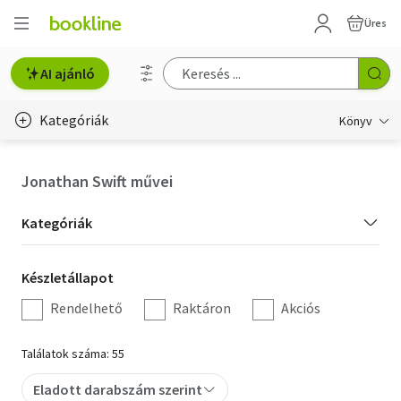
Üres
AI ajánló
Kategóriák
Könyv
Életmód, egészség
Jonathan Swift művei
Erotika
Kategória
Kategóriák
Gyermek- és ifjúsági
szűrés
Készletállapot
Készletállapot
Hobbi, szabadidő
szűrés
Rendelhető
Raktáron
Akciós
Irodalom
Találatok száma: 55
Művészet
Eladott darabszám szerint
Szakkönyv