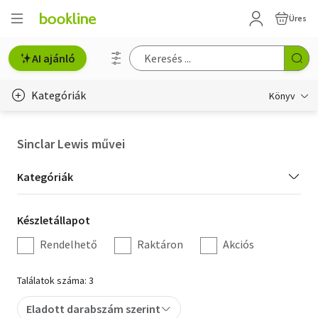
Üres
AI ajánló
Kategóriák
Könyv
Életmód, egészség
Sinclar Lewis művei
Erotika
Kategória
Kategóriák
Gyermek- és ifjúsági
szűrés
Készletállapot
Készletállapot
Hobbi, szabadidő
szűrés
Rendelhető
Raktáron
Akciós
Irodalom
Találatok száma: 3
Művészet
Eladott darabszám szerint
Szakkönyv