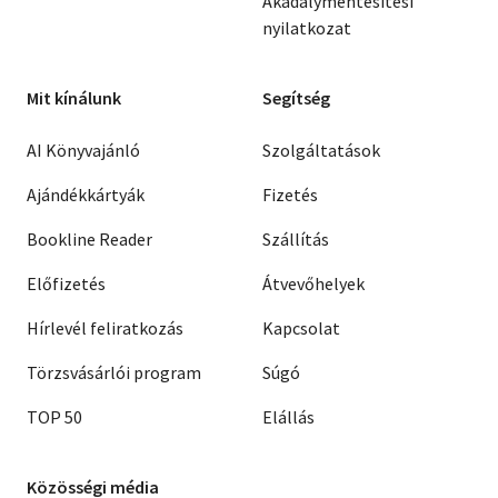
Akadálymentesítési
nyilatkozat
Mit kínálunk
Segítség
AI Könyvajánló
Szolgáltatások
Ajándékkártyák
Fizetés
Bookline Reader
Szállítás
Előfizetés
Átvevőhelyek
Hírlevél feliratkozás
Kapcsolat
Törzsvásárlói program
Súgó
TOP 50
Elállás
Közösségi média