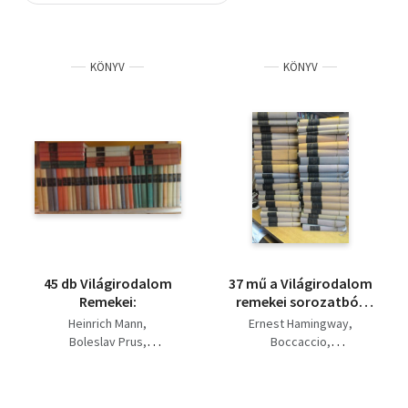
Szótár, nyelvkönyv
KÖNYV
KÖNYV
Tankönyv, segédkönyv
Társadalomtudomány
Természettudomány
Történelem
Vallás
45 db Világirodalom
37 mű a Világirodalom
Remekei:
remekei sorozatból:
Akiért a harang szól,
Heinrich Mann
Ernest Hamingway
Világirodalmi
Boleslav Prus
Boccaccio
dekameron I-III, Párizs,
Graham Greene
R. Martin du Gard
Róma, Lourdes, A
Dosztojevszkij
Jack London
pénz, Feltámadás,
Mihail Sadoveanu
Boleslav Prus