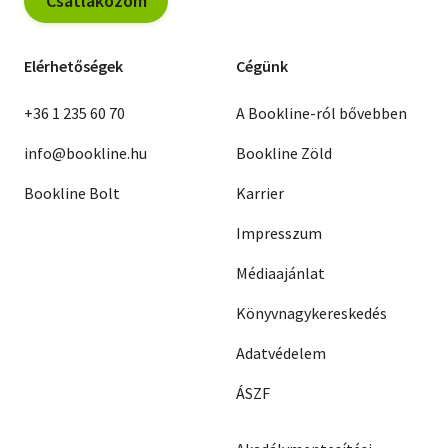
Csatlakozom
Elérhetőségek
Cégünk
+36 1 235 60 70
A Bookline-ról bővebben
info@bookline.hu
Bookline Zöld
Bookline Bolt
Karrier
Impresszum
Médiaajánlat
Könyvnagykereskedés
Adatvédelem
ÁSZF