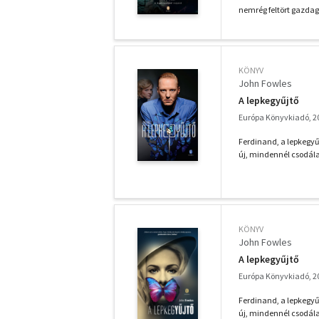
nemrég feltört gazdag 
KÖNYV
John Fowles
A lepkegyűjtő
Európa Könyvkiadó, 2
Ferdinand, a lepkegy
új, mindennél csodála
KÖNYV
John Fowles
A lepkegyűjtő
Európa Könyvkiadó, 2
Ferdinand, a lepkegy
új, mindennél csodála