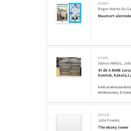
KÖNYV
Roger Martin Du G
Maumort alezredes
KÖNYV
Vámos Miklós
Joh
47 db A RARE soro
homlok, Kabala,La
gyümölcse, Az ezr
Gyerektörténet, Es
A két arzénes barátnő
elnökasszony, El Galan
IDEGEN
John Fowles
The ebony tower