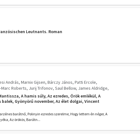
französischen Leutnants. Roman
esi András
Marnix Gijsen
Bárczy János
Patti Ercole
-Marc Roberts
Jurij Trifonov
Saul Bellow
James Aldridge
Rylski
Thornton Wilder
Peter Handke
Alfred Döblin
Mantissza, A hamis súly, Az ezredes, Örök emlékül, A
monov
Ödön von Horváth
Gyurkó László
Kazys Saja
A balek, Gyönyörű november, Az élet dolgai, Vincent
njamin Kaverin
Arto Paasilinna
Beke Kata
Szemes Zsuzsa
 álló ház, Napjaid gyümölcs, Még egy utolsó pillantás, A
bala,
zász Imre
Raszputyin Valentyin
Richard Brautigan
 arzénes barátnő, Polinyin ezredes szerelme, Hogy lettem én néger, A
ia Ginzburg
Alejo Carpenter
Beryl Bainbridge
nyéka, Az örökös, Barátn...