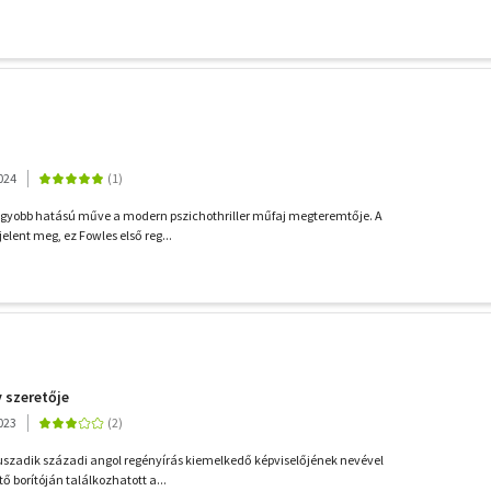
024
agyobb hatású műve a modern pszichothriller műfaj megteremtője. A
elent meg, ez Fowles első reg...
 szeretője
023
uszadik századi angol regényírás kiemelkedő képviselőjének nevével
ő borítóján találkozhatott a...