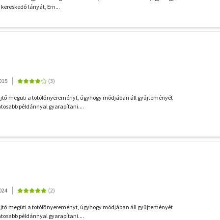
kereskedő lányát, Ern...
015
űjtő megüti a totófőnyereményt, úgyhogy módjában áll gyűjteményét
tosabb példánnyal gyarapítani....
024
űjtő megüti a totófőnyereményt, úgyhogy módjában áll gyűjteményét
tosabb példánnyal gyarapítani....