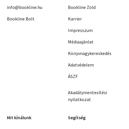
info@bookline.hu
Bookline Zöld
Bookline Bolt
Karrier
Impresszum
Médiaajánlat
Könyvnagykereskedés
Adatvédelem
ÁSZF
Akadálymentesítési
nyilatkozat
Mit kínálunk
Segítség