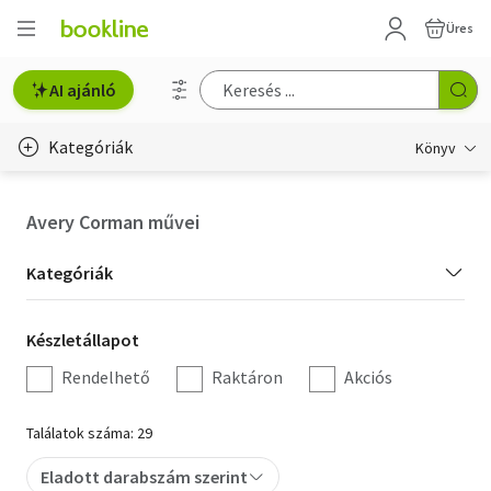
Üres
AI ajánló
Kategóriák
Könyv
Életmód, egészség
Avery Corman művei
Erotika
Kategória
Kategóriák
Gyermek- és ifjúsági
szűrés
Készletállapot
Készletállapot
Hobbi, szabadidő
szűrés
Rendelhető
Raktáron
Akciós
Irodalom
Találatok száma: 29
Művészet
Eladott darabszám szerint
Szakkönyv