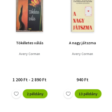
Tökéletes válás
A nagy játszma
Avery Corman
Avery Corman
1 200 Ft - 2 890 Ft
940 Ft
2 példány
13 példány