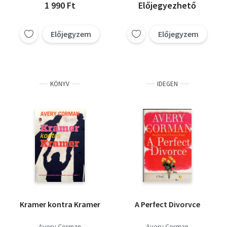
1 990 Ft
Előjegyezhető
Előjegyzem
Előjegyzem
KÖNYV
IDEGEN
Kramer kontra Kramer
A Perfect Divorvce
Avery Corman
Avery Corman