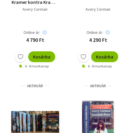
Kramer kontra Kramer
+ Szemünk fénye +
Avery Corman
Avery Corman
Tökéletes válás
Online ár:
Online ár:
4 790 Ft
4 290 Ft
Kosárba
Kosárba
6 - 8 munkanap
6 - 8 munkanap
ANTIKVÁR
ANTIKVÁR