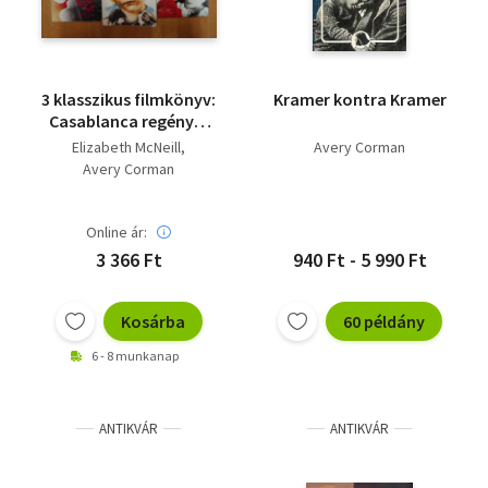
3 klasszikus filmkönyv:
Kramer kontra Kramer
Casablanca regénye,
Kramer kontra
Elizabeth McNeill
Avery Corman
Kramer, 9 és 1/2 hét
Avery Corman
Online ár:
3 366 Ft
940 Ft - 5 990 Ft
Kosárba
60 példány
6 - 8 munkanap
ANTIKVÁR
ANTIKVÁR