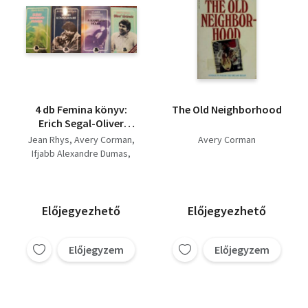
4 db Femina könyv:
The Old Neighborhood
Erich Segal-Oliver
története, Ifjabb
Jean Rhys
Avery Corman
Avery Corman
Alexandre Dumas-A
Ifjabb Alexandre Dumas
kaméliás hölgy, Avery
Erich Segal
Corman- Kramer
kontra Kramer, Jean
Rhys-Széles
Előjegyezhető
Előjegyezhető
Sargassotenger
Előjegyzem
Előjegyzem