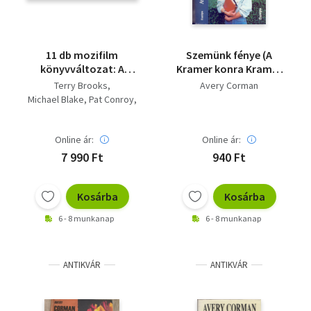
11 db mozifilm
Szemünk fénye (A
könyvváltozat: A
Kramer konra Kramer
félelem bére; A
szerzőjének új
Terry Brooks
Avery Corman
szakasz; Annie; Babe,
regénye)
Michael Blake
Pat Conroy
a bátor kismalac; Elit
James B. Adair
kommandó;
Dale A. Dye
Farkasokkal táncoló;
Online ár:
Online ár:
Dick King-Smith
Hogyan rohanj a
Monte Merrick
7 990 Ft
940 Ft
vesztedbe; Hook;
Thomas Meehan
Hullámok hercege;
Avery Corman
Kramer kontra
Kosárba
Kosárba
Georges Arnaud
Kramer; Memphis Belle
Seth MacFarlane
6 - 8 munkanap
6 - 8 munkanap
ANTIKVÁR
ANTIKVÁR