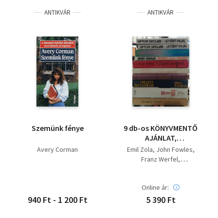
ANTIKVÁR
ANTIKVÁR
Szemünk fénye
9 db-os KÖNYVMENTŐ
AJÁNLAT,
szépirodalom tíz
Avery Corman
Emil Zola
John Fowles
kötetben: A
Franz Werfel
patkányfogó+ A
Avery Corman
francia hadnagy
Larry McMurtry
szeretője+ A nápolyi
Online ár:
Colleen McCullough
testvérek+ Kramer
George Eliot
John Jakes
940 Ft - 1 200 Ft
5 390 Ft
kontra Kramer+
Upton Sinclair
Becéző szavak+