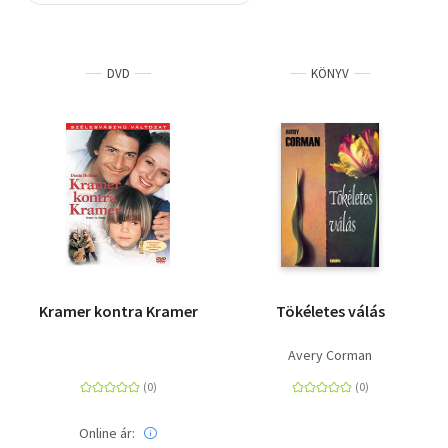
Szótár, nyelvkönyv
DVD
KÖNYV
Tankönyv, segédkönyv
Társadalomtudomány
Természettudomány
Történelem
Vallás
Kramer kontra Kramer
Tökéletes válás
Avery Corman
Online ár: