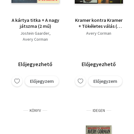
A kártya titka + A nagy
Kramer kontra Kramer
játszma (2 mű)
+ Tökéletes válás (2
kötet)
Jostein Gaarder
Avery Corman
Avery Corman
Előjegyezhető
Előjegyezhető
Előjegyzem
Előjegyzem
KÖNYV
IDEGEN