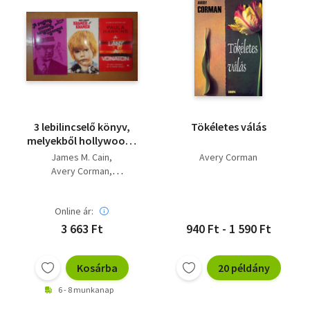
3 lebilincselő könyv,
Tökéletes válás
melyekből hollywoody
sikerfilmek készültek:
James M. Cain
Avery Corman
A postás mindig
Avery Corman
kétszer csenget,
Paula Hawkins
Kramer kontra
Kramer, Lány a
Online ár:
vonaton
3 663 Ft
940 Ft - 1 590 Ft
Kosárba
20 példány
6 - 8 munkanap