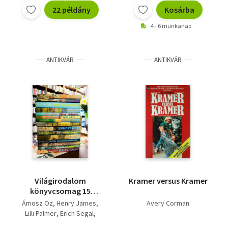
Tövismadarak+ Adam
22 példány
Kosárba
Bede+ Észak és Dél+
4 - 6 munkanap
Letűnt világ I.II.
ANTIKVÁR
ANTIKVÁR
Világirodalom
Kramer versus Kramer
könyvcsomag 15
darabos KÖNYVMENTŐ
Ámosz Oz
Henry James
Avery Corman
AJÁNLAT: Mikáél,
Lilli Palmer
Erich Segal
Mikáél, Daisy Miller -
Anita Brookner