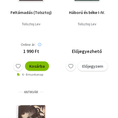
Feltámadás (Tolsztoj)
Háború és béke I-IV.
Tolsztoj Lev
Tolsztoj Lev
Online ár:
1 990 Ft
Előjegyezhető
Kosárba
Előjegyzem
6 - 8 munkanap
ANTIKVÁR