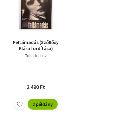
Feltámadás (Szőllősy
Klára fordítása)
Tolsztoj Lev
2 490 Ft
2 példány