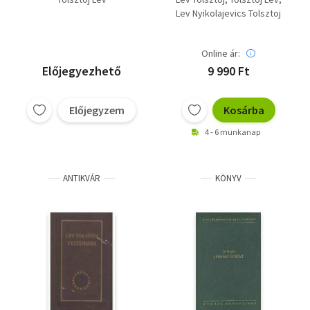
képpel
Lev Nyikolajevics Tolsztoj
Online ár:
Előjegyezhető
9 990 Ft
Előjegyzem
Kosárba
4 - 6 munkanap
ANTIKVÁR
KÖNYV