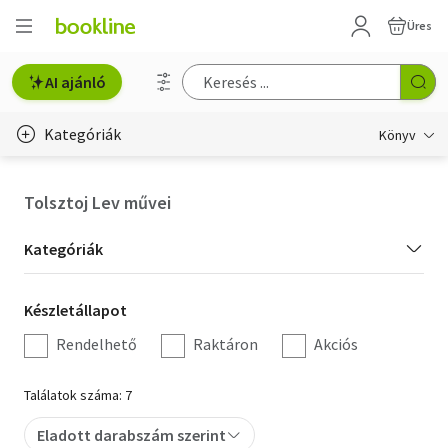
Üres
AI ajánló
Kategóriák
Könyv
Életmód, egészség
Tolsztoj Lev művei
Erotika
Kategória
Kategóriák
Gyermek- és ifjúsági
szűrés
Készletállapot
Készletállapot
Hobbi, szabadidő
szűrés
Rendelhető
Raktáron
Akciós
Irodalom
Találatok száma: 7
Művészet
Eladott darabszám szerint
Szakkönyv