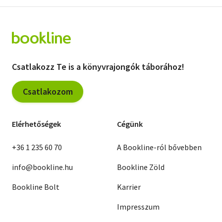
Csatlakozz Te is a könyvrajongók táborához!
Csatlakozom
Elérhetőségek
Cégünk
+36 1 235 60 70
A Bookline-ról bővebben
info@bookline.hu
Bookline Zöld
Bookline Bolt
Karrier
Impresszum