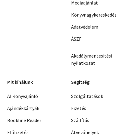
Médiaajánlat
Könyvnagykereskedés
Adatvédelem
ÁSZF
Akadálymentesítési
nyilatkozat
Mit kínálunk
Segítség
AI Könyvajánló
Szolgáltatások
Ajándékkártyák
Fizetés
Bookline Reader
Szállítás
Előfizetés
Átvevőhelyek