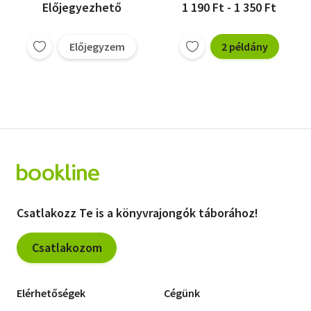
Előjegyezhető
1 190 Ft - 1 350 Ft
Előjegyzem
2 példány
Csatlakozz Te is a könyvrajongók táborához!
Csatlakozom
Elérhetőségek
Cégünk