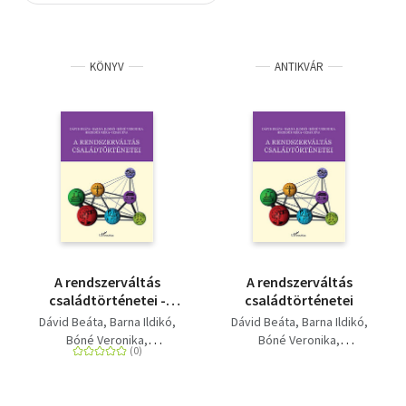
Szótár, nyelvkönyv
KÖNYV
ANTIKVÁR
Tankönyv, segédkönyv
Társadalomtudomány
Természettudomány
Történelem
Vallás
A rendszerváltás
A rendszerváltás
családtörténetei -
családtörténetei
Huszonöt év Budapest
Dávid Beáta
Barna Ildikó
Dávid Beáta
Barna Ildikó
árnyékában
Bóné Veronika
Bóné Veronika
Hegedűs Réka
Izsák Éva
Hegedűs Réka
Izsák Éva