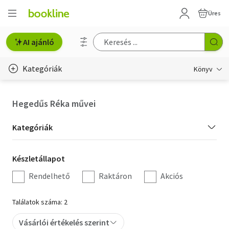
Üres
AI ajánló
Kategóriák
Könyv
Életmód, egészség
Hegedűs Réka művei
Erotika
Kategória
Kategóriák
Gyermek- és ifjúsági
szűrés
Készletállapot
Készletállapot
Hobbi, szabadidő
szűrés
Rendelhető
Raktáron
Akciós
Irodalom
Találatok száma: 2
Művészet
Vásárlói értékelés szerint
Szakkönyv