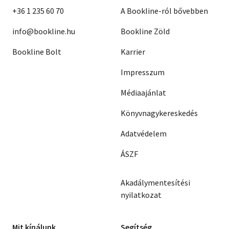
+36 1 235 60 70
A Bookline-ról bővebben
info@bookline.hu
Bookline Zöld
Bookline Bolt
Karrier
Impresszum
Médiaajánlat
Könyvnagykereskedés
Adatvédelem
ÁSZF
Akadálymentesítési
nyilatkozat
Mit kínálunk
Segítség