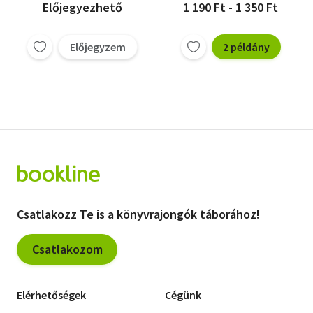
Előjegyezhető
1 190 Ft - 1 350 Ft
Előjegyzem
2 példány
Csatlakozz Te is a könyvrajongók táborához!
Csatlakozom
Elérhetőségek
Cégünk