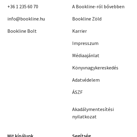
+36 1 235 60 70
A Bookline-ról bővebben
info@bookline.hu
Bookline Zöld
Bookline Bolt
Karrier
Impresszum
Médiaajánlat
Könyvnagykereskedés
Adatvédelem
ÁSZF
Akadálymentesítési
nyilatkozat
Mit kínálunk
Segítség