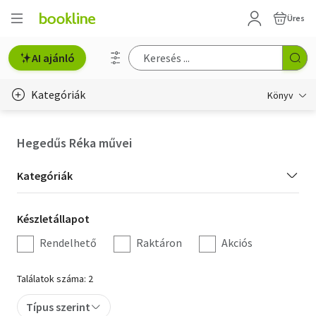
Üres
AI ajánló
Kategóriák
Könyv
Életmód, egészség
Hegedűs Réka művei
Erotika
Kategória
Kategóriák
Gyermek- és ifjúsági
szűrés
Készletállapot
Készletállapot
Hobbi, szabadidő
szűrés
Rendelhető
Raktáron
Akciós
Irodalom
Találatok száma: 2
Művészet
Típus szerint
Szakkönyv