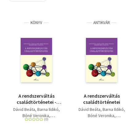
Szótár, nyelvkönyv
KÖNYV
ANTIKVÁR
Tankönyv, segédkönyv
Társadalomtudomány
Természettudomány
Történelem
Vallás
A rendszerváltás
A rendszerváltás
családtörténetei -
családtörténetei
Huszonöt év Budapest
Dávid Beáta
Barna Ildikó
Dávid Beáta
Barna Ildikó
árnyékában
Bóné Veronika
Bóné Veronika
Hegedűs Réka
Izsák Éva
Hegedűs Réka
Izsák Éva